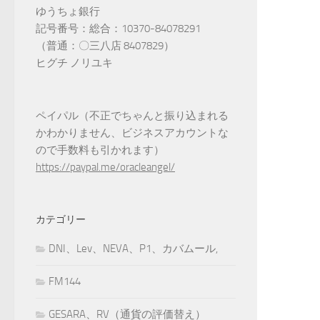
ゆうちょ銀行
記号番号：総合：10370-84078291
（普通：〇三八店 8407829）
ヒグチ ノリユキ
ペイパル（不正でちゃんと振り込まれる
かわかりません、ビジネスアカウントな
ので手数料も引かれます）
https://paypal.me/oracleangel/
カテゴリー
DNI、Lev、NEVA、P1、カバムール,
FM144
GESARA、RV（通貨の評価替え）