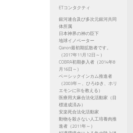
ETコンタクティ
銀河連合及び多次元銀河共同
体所属
日本神界の神の臣下
地球イノベーター
Qanon最初期拡散者です。
（2017年11月12日～）
COBRA初期参入者（2014年8
月16日～）
ベーシックインカム推進者
（2003年～、ひろゆき、ホリ
エモンにBIを教える）
医療用大麻合法化活動家（目
標達成済み）
安楽死合法化活動家
動物を殺さない人工培養肉推
進者（2011年～）