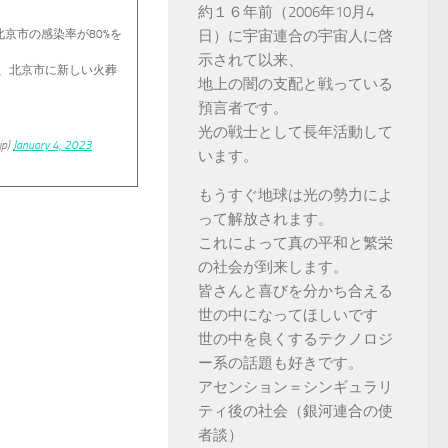
約１６年前（2006年10月4
北京市の感染率が80%を
日）に宇宙連合の宇宙人に啓
示されて以来、
、北京市に新しい火葬
地上の闇の支配と戦っている
預言者です。
光の戦士として長年活動して
p)
January 4, 2023
います。
もうすぐ地球は光の勢力によ
って解放されます。
これによって真の平和と繁栄
の社会が到来します。
皆さんと喜びを分かち合える
世の中になってほしいです
世の中を良くするテクノロジ
ー系の話題も好きです。
アセンション＝シンギュラリ
ティ後の社会（銀河連合の使
者談）