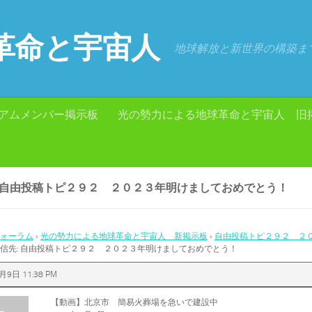
革命と宇宙人
地球解放と新世界の構築ま
アムメンバー掲示板
光の勢力による地球革命と宇宙人 旧
: 自由投稿トピ２９２ ２０２３年明けましておめでとう！
ォーラム
›
光の勢力による地球革命と宇宙人 新掲示板
›
自由投稿トピ２９２ ２
信先: 自由投稿トピ２９２ ２０２３年明けましておめでとう！
月9日 11:38 PM
【動画】北京市 簡易火葬場を急いで建設中