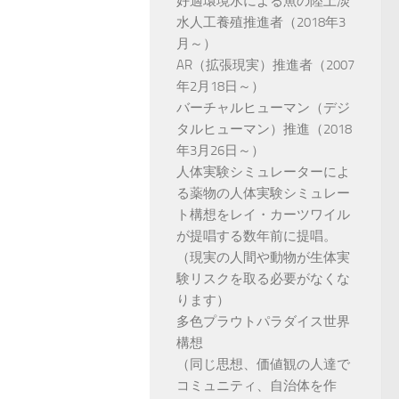
好適環境水による魚の陸上淡
水人工養殖推進者（2018年3
月～）
AR（拡張現実）推進者（2007
年2月18日～）
バーチャルヒューマン（デジ
タルヒューマン）推進（2018
年3月26日～）
人体実験シミュレーターによ
る薬物の人体実験シミュレー
ト構想をレイ・カーツワイル
が提唱する数年前に提唱。
（現実の人間や動物が生体実
験リスクを取る必要がなくな
ります）
多色プラウトパラダイス世界
構想
（同じ思想、価値観の人達で
コミュニティ、自治体を作