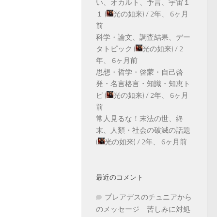
い、オカルト、予言、宇宙１
１
(
光の如来
) /
2年、 6ヶ月
前
科学・論文、調査結果、デー
タトピック
(
光の如来
) /
2
年、 6ヶ月前
思想・哲学・啓蒙・自己啓
発・名言格言・知識・知恵ト
ピ
(
光の如来
) /
2年、 6ヶ月
前
常人見るな！末法の世、終
末、人類・社会の破滅の話題
(
光の如来
) /
2年、 6ヶ月前
最近のコメント
プレアデスのチュニアから
のメッセージ 苦しみに対処