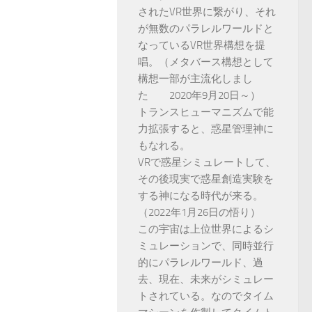
されたVR世界に繋がり、それ
が無数のパラレルワールドと
なっているVR世界構想を提
唱。（メタバース構想として
構想一部が主流化しまし
た 2020年9月20日～）
トランスヒューマニズムで能
力拡張すると、惑星管理神に
もなれる。
VRで惑星シミュレートして、
その後現実で惑星創造実験を
する神になる時代が来る。
（2022年1月26日の悟り）
この宇宙は上位世界によるシ
ミュレーションで、同時並行
的にパラレルワールド、過
去、現在、未来がシミュレー
トされている。なのでタイム