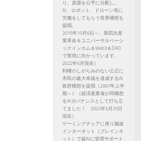
り、資源を公平に分配し、
AI、ロボット、ドローン等に
労働をしてもらう世界構想を
提唱。
2015年10月6日～、第四次産
業革命＆ユニバーサルベーシ
ックインカム＆Web3＆DAO
で実現に向かっています。
2022年6月現在）
利権のしがらみのない公正に
市民の最大幸福を達成するAI
政府構想を提唱（2007年上半
期～）（経済産業省が同構想
をAIガバナンスとして打ち立
てました！ 2022年5月25日
現在）
ゲーミングチェアに座り脳波
インターネット（ブレインネ
ット）で超AIに管理サポート