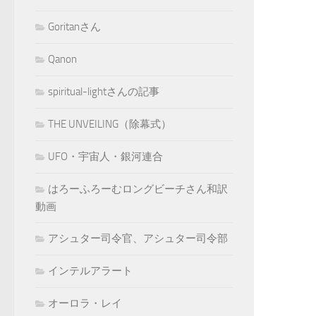
Goritanさん
Qanon
spiritual-lightさんの記事
THE UNVEILING（除幕式）
UFO・宇宙人・銀河連合
はろーふろーむロングビーチさん和訳
動画
アシュター司令官、アシュター司令部
インテルアラート
オーロラ・レイ