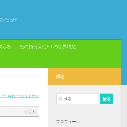
での記録
掲示板
光の預言天使E.T.の世界構想
続き
０２３年明けましておめで
検
索:
#47181
プロフィール