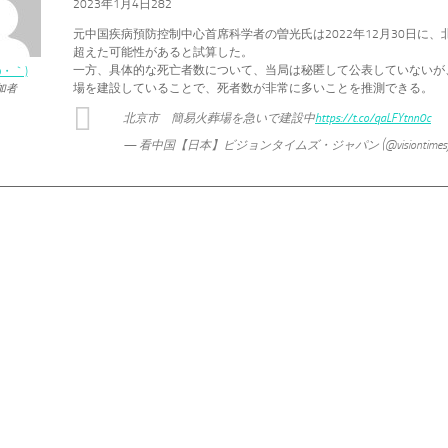
2023年1月4日282
元中国疾病預防控制中心首席科学者の曽光氏は2022年12月30日に、
超えた可能性があると試算した。
一方、具体的な死亡者数について、当局は秘匿して公表していないが
ω・｀)
場を建設していることで、死者数が非常に多いことを推測できる。
加者
北京市 簡易火葬場を急いで建設中
https://t.co/qaLFYtnn0c
— 看中国【日本】ビジョンタイムズ・ジャパン (@visiontimesj