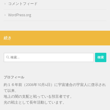
コメントフィード
WordPress.org
続き
検
索:
プロフィール
約１６年前（2006年10月4日）に宇宙連合の宇宙人に啓示され
て以来、
地上の闇の支配と戦っている預言者です。
光の戦士として長年活動しています。