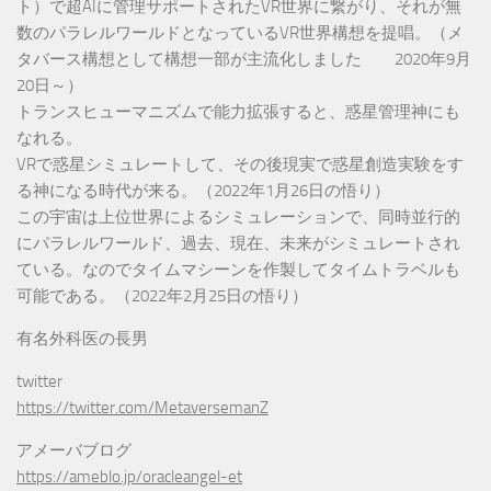
ト）で超AIに管理サポートされたVR世界に繋がり、それが無
数のパラレルワールドとなっているVR世界構想を提唱。（メ
タバース構想として構想一部が主流化しました 2020年9月
20日～）
トランスヒューマニズムで能力拡張すると、惑星管理神にも
なれる。
VRで惑星シミュレートして、その後現実で惑星創造実験をす
る神になる時代が来る。（2022年1月26日の悟り）
この宇宙は上位世界によるシミュレーションで、同時並行的
にパラレルワールド、過去、現在、未来がシミュレートされ
ている。なのでタイムマシーンを作製してタイムトラベルも
可能である。（2022年2月25日の悟り）
有名外科医の長男
twitter
https://twitter.com/MetaversemanZ
アメーバブログ
https://ameblo.jp/oracleangel-et