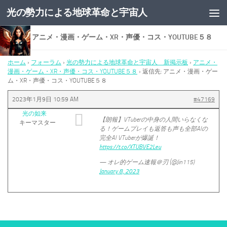
光の勢力による地球革命と宇宙人
コンテンツへスキップ
返信先: アニメ・漫画・ゲーム・XR・声優・コス・YOUTUBE５８
ホーム
›
フォーラム
›
光の勢力による地球革命と宇宙人 新掲示板
›
アニメ・
漫画・ゲーム・XR・声優・コス・YOUTUBE５８
›
返信先: アニメ・漫画・ゲー
ム・XR・声優・コス・YOUTUBE５８
2023年1月9日 10:59 AM
#47169
光の如来
【朗報】VTuberの中身の人間いらなくな
キーマスター
る！ゲームプレイも返答も声も全部AIの
完全AI VTuberが爆誕！
https://t.co/XTUBVE2Leu
— オレ的ゲーム速報＠刃 (@Jin115)
January 8, 2023