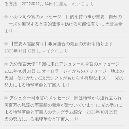
る方法 2022年12月14日
に
渡辺 れいこ
より
ハカン司令官のメッセージ 目的を持つ事が重要 自分の
ニーズを無視すると霊的進歩を妨げる可能性有り
に
天音紡希
より
【重要＆追記有り】銀河連合の最新の方針を語ります
2023年11月12日
に
マイクロ
より
光の預言天使E.T.宛に来たアシュター司令官のメッセージ
2023年10月31日
に
オーロラ・レイからのメッセージ 地上の
天国 信じがたい5次元シフトがもたらす有望な未来！ – 光の
勢力による地球革命と宇宙人
より
アシュター司令官のメッセージ 闇は地球から連れ去られ
何百万の私達の宇宙船の開示が近づいています
に
光の勢力に
よる地球革命と宇宙人のテレグラム紹介 2023年10月29日 –
光の勢力による地球革命と宇宙人
より