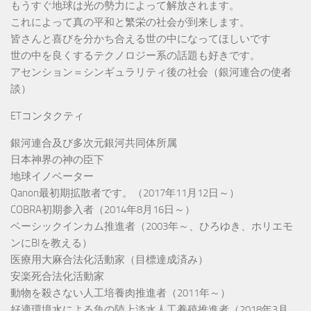
もうすぐ地球は光の勢力によって解放されます。
これによって真の平和と繁栄の社会が到来します。
皆さんと喜びを分かち合える世の中になってほしいです
世の中を良くするテクノロジー系の話題も好きです。
アセンション＝シンギュラリティ後の社会（銀河連合の使者
談）
ETコンタクティ
銀河連合及び多次元銀河共同体所属
日本神界の神の臣下
地球イノベーター
Qanon最初期拡散者です。（2017年11月12日～）
COBRA初期参入者（2014年8月16日～）
ベーシックインカム推進者（2003年～、ひろゆき、ホリエモ
ンにBIを教える）
医療用大麻合法化活動家（目標達成済み）
安楽死合法化活動家
動物を殺さない人工培養肉推進者（2011年～）
好適環境水による魚の陸上淡水人工養殖推進者（2018年3月