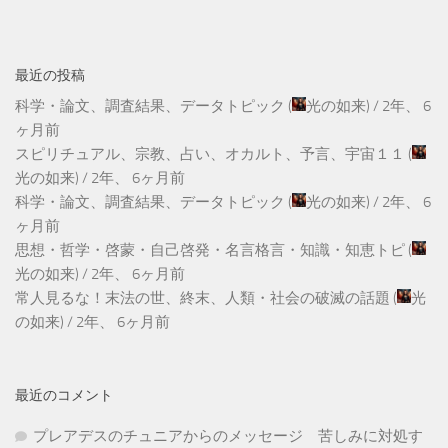
最近の投稿
科学・論文、調査結果、データトピック
(
光の如来
) /
2年、 6
ヶ月前
スピリチュアル、宗教、占い、オカルト、予言、宇宙１１
(
光の如来
) /
2年、 6ヶ月前
科学・論文、調査結果、データトピック
(
光の如来
) /
2年、 6
ヶ月前
思想・哲学・啓蒙・自己啓発・名言格言・知識・知恵トピ
(
光の如来
) /
2年、 6ヶ月前
常人見るな！末法の世、終末、人類・社会の破滅の話題
(
光
の如来
) /
2年、 6ヶ月前
最近のコメント
プレアデスのチュニアからのメッセージ 苦しみに対処す