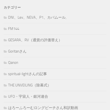
カテゴリー
DNI、Lev、NEVA、P1、カバムール,
FM144
GESARA、RV（通貨の評価替え）
Goritanさん
Qanon
spiritual-lightさんの記事
THE UNVEILING（除幕式）
UFO・宇宙人・銀河連合
はろーふろーむロングビーチさん和訳動画