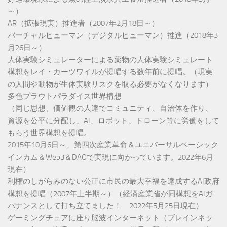
～）
AR（拡張現実）推進者（2007年2月18日～）
バーチャルヒューマン（デジタルヒューマン）推進（2018年3
月26日～）
人体実験シミュレーターによる薬物の人体実験シミュレート
構想をレイ・カーツワイルが提唱する数年前に提唱。（現実
の人間や動物が生体実験リスクを取る必要がなくなります）
多色プラウトパラダイス世界構想
（同じ思想、価値観の人達でコミュニティ、自治体を作り、
資源を公平に分配し、AI、ロボット、ドローン等に労働をして
もらう世界構想を提唱。
2015年10月6日～、第四次産業革命＆ユニバーサルベーシック
インカム＆Web3＆DAOで実現に向かっています。2022年6月
現在）
利権のしがらみのない公正に市民の最大幸福を達成するAI政府
構想を提唱（2007年上半期～）（経済産業省が同構想をAIガ
バナンスとして打ち立てました！ 2022年5月25日現在）
ゲーミングチェアに座り脳波インターネット（ブレインネッ