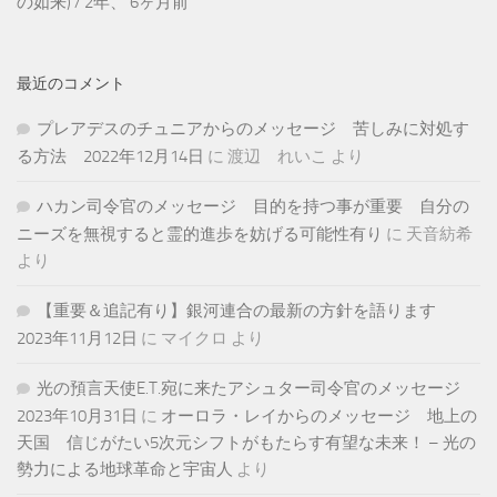
の如来
) /
2年、 6ヶ月前
最近のコメント
プレアデスのチュニアからのメッセージ 苦しみに対処す
る方法 2022年12月14日
に
渡辺 れいこ
より
ハカン司令官のメッセージ 目的を持つ事が重要 自分の
ニーズを無視すると霊的進歩を妨げる可能性有り
に
天音紡希
より
【重要＆追記有り】銀河連合の最新の方針を語ります
2023年11月12日
に
マイクロ
より
光の預言天使E.T.宛に来たアシュター司令官のメッセージ
2023年10月31日
に
オーロラ・レイからのメッセージ 地上の
天国 信じがたい5次元シフトがもたらす有望な未来！ – 光の
勢力による地球革命と宇宙人
より