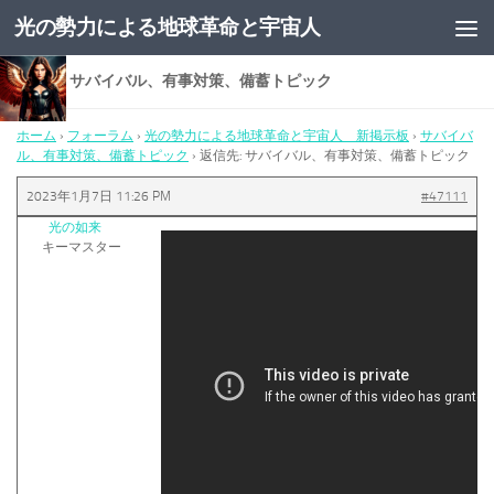
光の勢力による地球革命と宇宙人
コンテンツへスキップ
返信先: サバイバル、有事対策、備蓄トピック
ホーム
›
フォーラム
›
光の勢力による地球革命と宇宙人 新掲示板
›
サバイバ
ル、有事対策、備蓄トピック
›
返信先: サバイバル、有事対策、備蓄トピック
2023年1月7日 11:26 PM
#47111
光の如来
キーマスター