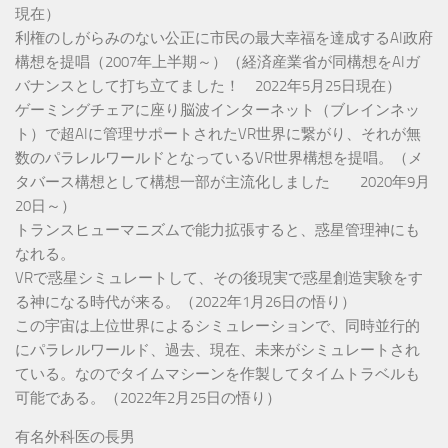
現在）
利権のしがらみのない公正に市民の最大幸福を達成するAI政府
構想を提唱（2007年上半期～）（経済産業省が同構想をAIガ
バナンスとして打ち立てました！ 2022年5月25日現在）
ゲーミングチェアに座り脳波インターネット（ブレインネッ
ト）で超AIに管理サポートされたVR世界に繋がり、それが無
数のパラレルワールドとなっているVR世界構想を提唱。（メ
タバース構想として構想一部が主流化しました 2020年9月
20日～）
トランスヒューマニズムで能力拡張すると、惑星管理神にも
なれる。
VRで惑星シミュレートして、その後現実で惑星創造実験をす
る神になる時代が来る。（2022年1月26日の悟り）
この宇宙は上位世界によるシミュレーションで、同時並行的
にパラレルワールド、過去、現在、未来がシミュレートされ
ている。なのでタイムマシーンを作製してタイムトラベルも
可能である。（2022年2月25日の悟り）
有名外科医の長男