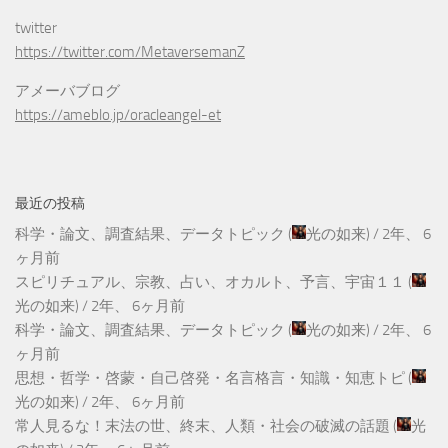
twitter
https://twitter.com/MetaversemanZ
アメーバブログ
https://ameblo.jp/oracleangel-et
最近の投稿
科学・論文、調査結果、データトピック
(
光の如来
) /
2年、 6
ヶ月前
スピリチュアル、宗教、占い、オカルト、予言、宇宙１１
(
光の如来
) /
2年、 6ヶ月前
科学・論文、調査結果、データトピック
(
光の如来
) /
2年、 6
ヶ月前
思想・哲学・啓蒙・自己啓発・名言格言・知識・知恵トピ
(
光の如来
) /
2年、 6ヶ月前
常人見るな！末法の世、終末、人類・社会の破滅の話題
(
光