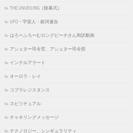
THE UNVEILING（除幕式）
UFO・宇宙人・銀河連合
はろーふろーむロングビーチさん和訳動画
アシュター司令官、アシュター司令部
インテルアラート
オーロラ・レイ
コブラレジスタンス
スピリチュアル
チャネリングメッセージ
テクノロジー、シンギュラリティ