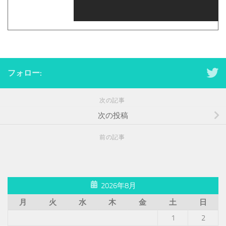
フォロー:
次の記事
次の投稿
前の記事
2026年8月
月
火
水
木
金
土
日
1
2