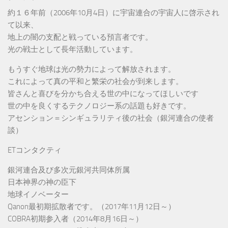
約１６年前（2006年10月4日）に宇宙連合の宇宙人に啓示され
て以来、
地上の闇の支配と戦っている預言者です。
光の戦士として長年活動しています。
もうすぐ地球は光の勢力によって解放されます。
これによって真の平和と繁栄の社会が到来します。
皆さんと喜びを分かち合える世の中になってほしいです
世の中を良くするテクノロジー系の話題も好きです。
アセンション＝シンギュラリティ後の社会（銀河連合の使者
談）
ETコンタクティ
銀河連合及び多次元銀河共同体所属
日本神界の神の臣下
地球イノベーター
Qanon最初期拡散者です。（2017年11月12日～）
COBRA初期参入者（2014年8月16日～）