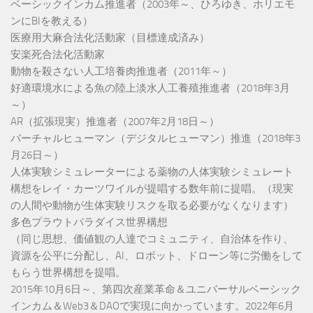
ベーシックインカム推進者（2003年～、ひろゆき、ホリエモ
ンにBIを教える）
医療用大麻合法化活動家（目標達成済み）
安楽死合法化活動家
動物を殺さない人工培養肉推進者（2011年～）
好適環境水による魚の陸上淡水人工養殖推進者（2018年3月
～）
AR（拡張現実）推進者（2007年2月18日～）
バーチャルヒューマン（デジタルヒューマン）推進（2018年3
月26日～）
人体実験シミュレーターによる薬物の人体実験シミュレート
構想をレイ・カーツワイルが提唱する数年前に提唱。（現実
の人間や動物が生体実験リスクを取る必要がなくなります）
多色プラウトパラダイス世界構想
（同じ思想、価値観の人達でコミュニティ、自治体を作り、
資源を公平に分配し、AI、ロボット、ドローン等に労働をして
もらう世界構想を提唱。
2015年10月6日～、第四次産業革命＆ユニバーサルベーシック
インカム＆Web3＆DAOで実現に向かっています。2022年6月