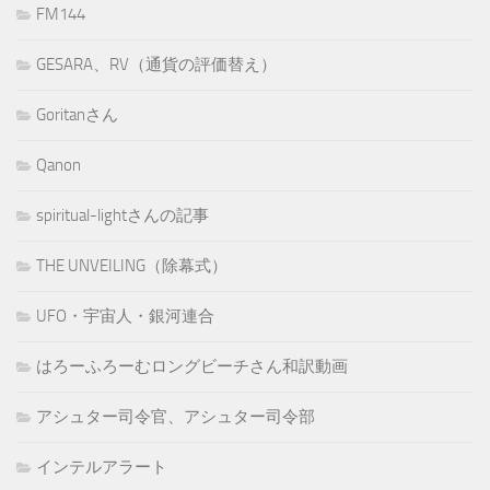
FM144
GESARA、RV（通貨の評価替え）
Goritanさん
Qanon
spiritual-lightさんの記事
THE UNVEILING（除幕式）
UFO・宇宙人・銀河連合
はろーふろーむロングビーチさん和訳動画
アシュター司令官、アシュター司令部
インテルアラート