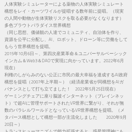
人体実験シミュレーターによる薬物の人体実験シミュレート
構想をレイ・カーツワイルが提唱する数年前に提唱。（現実
の人間や動物が生体実験リスクを取る必要がなくなります）
多色プラウトパラダイス世界構想
（同じ思想、価値観の人達でコミュニティ、自治体を作り、
資源を公平に分配し、AI、ロボット、ドローン等に労働をして
もらう世界構想を提唱。
2015年10月6日～、第四次産業革命＆ユニバーサルベーシック
インカム＆Web3＆DAOで実現に向かっています。2022年6月
現在）
利権のしがらみのない公正に市民の最大幸福を達成するAI政府
構想を提唱（2007年上半期～）（経済産業省が同構想をAIガ
バナンスとして打ち立てました！ 2022年5月25日現在）
ゲーミングチェアに座り脳波インターネット（ブレインネッ
ト）で超AIに管理サポートされたVR世界に繋がり、それが無
数のパラレルワールドとなっているVR世界構想を提唱。（メ
タバース構想として構想一部が主流化しました 2020年9月
20日～）
トランスヒューマニズムで能力拡張すると、惑星管理神にも