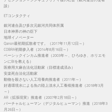
談）
ETコンタクティ
銀河連合及び多次元銀河共同体所属
日本神界の神の臣下
地球イノベーター
Qanon最初期拡散者です。（2017年11月12日～）
COBRA初期参入者（2014年8月16日～）
ベーシックインカム推進者（2003年～、ひろゆき、ホリエモ
ンにBIを教える）
医療用大麻合法化活動家（目標達成済み）
安楽死合法化活動家
動物を殺さない人工培養肉推進者（2011年～）
好適環境水による魚の陸上淡水人工養殖推進者（2018年3月
～）
AR（拡張現実）推進者（2007年2月18日～）
バーチャルヒューマン（デジタルヒューマン）推進（2018年3
月26日～）