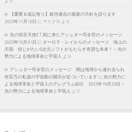
より
【重要＆追記有り】銀河連合の最新の方針を語ります
2023年11月12日
に
マイクロ
より
光の預言天使E.T.宛に来たアシュター司令官のメッセージ
2023年10月31日
に
オーロラ・レイからのメッセージ 地上の
天国 信じがたい5次元シフトがもたらす有望な未来！ – 光の
勢力による地球革命と宇宙人
より
アシュター司令官のメッセージ 闇は地球から連れ去られ
何百万の私達の宇宙船の開示が近づいています
に
光の勢力に
よる地球革命と宇宙人のテレグラム紹介 2023年10月29日 –
光の勢力による地球革命と宇宙人
より