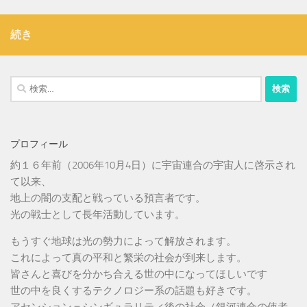
続き
検
索:
プロフィール
約１６年前（2006年10月4日）に宇宙連合の宇宙人に啓示され
て以来、
地上の闇の支配と戦っている預言者です。
光の戦士として長年活動しています。
もうすぐ地球は光の勢力によって解放されます。
これによって真の平和と繁栄の社会が到来します。
皆さんと喜びを分かち合える世の中になってほしいです
世の中を良くするテクノロジー系の話題も好きです。
アセンション＝シンギュラリティ後の社会（銀河連合の使者