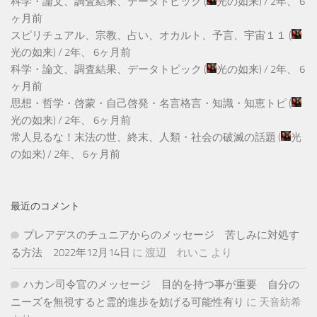
科学・論文、調査結果、データトピック
(
光の如来
) /
2年、 6
ヶ月前
スピリチュアル、宗教、占い、オカルト、予言、宇宙１１
(
光の如来
) /
2年、 6ヶ月前
科学・論文、調査結果、データトピック
(
光の如来
) /
2年、 6
ヶ月前
思想・哲学・啓蒙・自己啓発・名言格言・知識・知恵トピ
(
光の如来
) /
2年、 6ヶ月前
常人見るな！末法の世、終末、人類・社会の破滅の話題
(
光
の如来
) /
2年、 6ヶ月前
最近のコメント
プレアデスのチュニアからのメッセージ 苦しみに対処す
る方法 2022年12月14日
に
渡辺 れいこ
より
ハカン司令官のメッセージ 目的を持つ事が重要 自分の
ニーズを無視すると霊的進歩を妨げる可能性有り
に
天音紡希