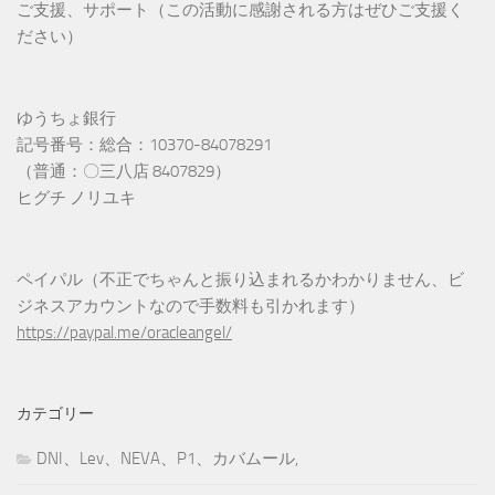
ご支援、サポート（この活動に感謝される方はぜひご支援く
ださい）
ゆうちょ銀行
記号番号：総合：10370-84078291
（普通：〇三八店 8407829）
ヒグチ ノリユキ
ペイパル（不正でちゃんと振り込まれるかわかりません、ビ
ジネスアカウントなので手数料も引かれます）
https://paypal.me/oracleangel/
カテゴリー
DNI、Lev、NEVA、P1、カバムール,