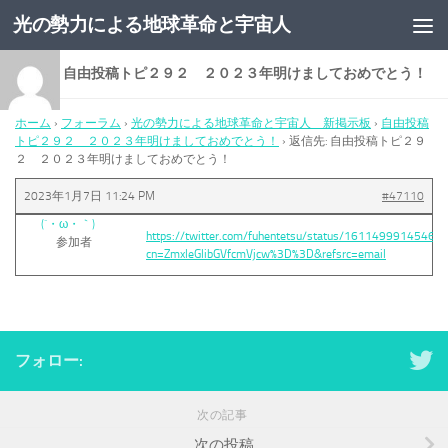
光の勢力による地球革命と宇宙人
コンテンツへスキップ
返信先: 自由投稿トピ２９２ ２０２３年明けましておめでとう！
ホーム
›
フォーラム
›
光の勢力による地球革命と宇宙人 新掲示板
›
自由投稿
トピ２９２ ２０２３年明けましておめでとう！
›
返信先: 自由投稿トピ２９
２ ２０２３年明けましておめでとう！
2023年1月7日 11:24 PM
#47110
(´・ω・｀)
https://twitter.com/fuhentetsu/status/16114999145462
参加者
cn=ZmxleGlibGVfcmVjcw%3D%3D&refsrc=email
フォロー:
次の記事
次の投稿