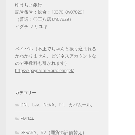
ゆうちょ銀行
記号番号：総合：10370-84078291
（普通：〇三八店 8407829）
ヒグチ ノリユキ
ペイパル（不正でちゃんと振り込まれる
かわかりません、ビジネスアカウントな
ので手数料も引かれます）
https://paypal.me/oracleangel/
カテゴリー
DNI、Lev、NEVA、P1、カバムール,
FM144
GESARA、RV（通貨の評価替え）