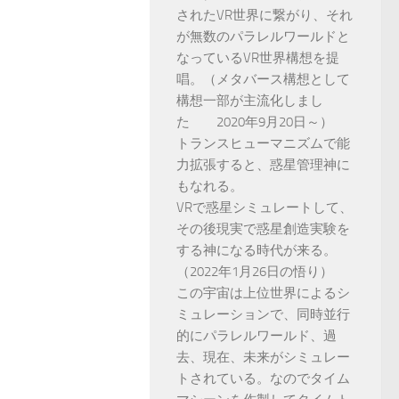
されたVR世界に繋がり、それ
が無数のパラレルワールドと
なっているVR世界構想を提
唱。（メタバース構想として
構想一部が主流化しまし
た 2020年9月20日～）
トランスヒューマニズムで能
力拡張すると、惑星管理神に
もなれる。
VRで惑星シミュレートして、
その後現実で惑星創造実験を
する神になる時代が来る。
（2022年1月26日の悟り）
この宇宙は上位世界によるシ
ミュレーションで、同時並行
的にパラレルワールド、過
去、現在、未来がシミュレー
トされている。なのでタイム