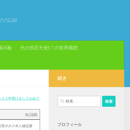
での記録
掲示板
光の預言天使E.T.の世界構想
続き
０２３年明けましておめで
検
索:
#47086
プロフィール
写真付きの本人確認書