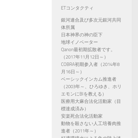
ETコンタクティ
銀河連合及び多次元銀河共同
体所属
日本神界の神の臣下
地球イノベーター
Qanon最初期拡散者です。
（2017年11月12日～）
COBRA初期参入者（2014年8
月16日～）
ベーシックインカム推進者
（2003年～、ひろゆき、ホリ
エモンにBIを教える）
医療用大麻合法化活動家（目
標達成済み）
安楽死合法化活動家
動物を殺さない人工培養肉推
進者（2011年～）