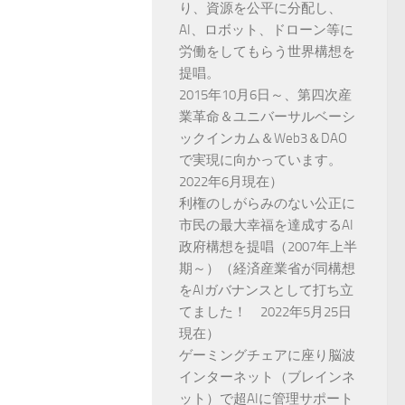
り、資源を公平に分配し、
AI、ロボット、ドローン等に
労働をしてもらう世界構想を
提唱。
2015年10月6日～、第四次産
業革命＆ユニバーサルベーシ
ックインカム＆Web3＆DAO
で実現に向かっています。
2022年6月現在）
利権のしがらみのない公正に
市民の最大幸福を達成するAI
政府構想を提唱（2007年上半
期～）（経済産業省が同構想
をAIガバナンスとして打ち立
てました！ 2022年5月25日
現在）
ゲーミングチェアに座り脳波
インターネット（ブレインネ
ット）で超AIに管理サポート