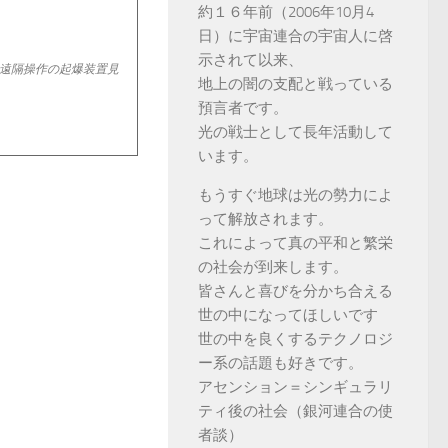
約１６年前（2006年10月4
日）に宇宙連合の宇宙人に啓
示されて以来、
遠隔操作の起爆装置見
地上の闇の支配と戦っている
預言者です。
光の戦士として長年活動して
います。
もうすぐ地球は光の勢力によ
って解放されます。
これによって真の平和と繁栄
の社会が到来します。
皆さんと喜びを分かち合える
世の中になってほしいです
世の中を良くするテクノロジ
ー系の話題も好きです。
アセンション＝シンギュラリ
ティ後の社会（銀河連合の使
者談）