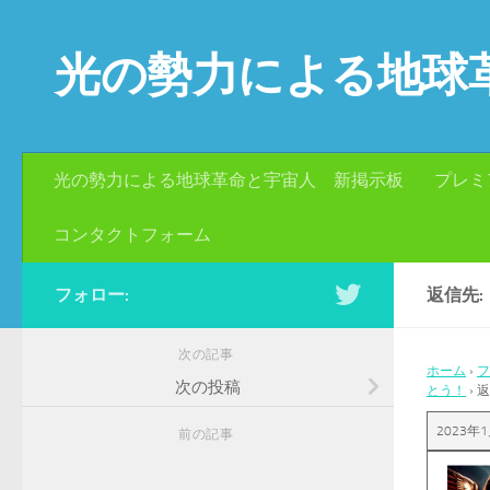
コンテンツへスキップ
光の勢力による地球
光の勢力による地球革命と宇宙人 新掲示板
プレミ
コンタクトフォーム
フォロー:
返信先
次の記事
ホーム
›
フ
次の投稿
とう！
›
返
2023年1
前の記事