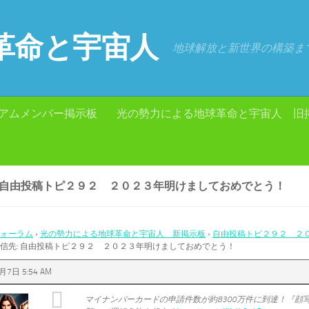
革命と宇宙人
地球解放と新世界の構築ま
アムメンバー掲示板
光の勢力による地球革命と宇宙人 旧
: 自由投稿トピ２９２ ２０２３年明けましておめでとう！
ォーラム
›
光の勢力による地球革命と宇宙人 新掲示板
›
自由投稿トピ２９２ ２
信先: 自由投稿トピ２９２ ２０２３年明けましておめでとう！
月7日 5:54 AM
マイナンバーカードの申請件数が約8300万件に到達！『顔