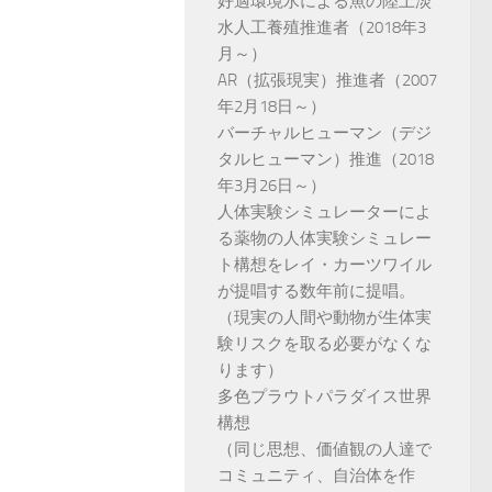
好適環境水による魚の陸上淡
水人工養殖推進者（2018年3
月～）
AR（拡張現実）推進者（2007
年2月18日～）
バーチャルヒューマン（デジ
タルヒューマン）推進（2018
年3月26日～）
人体実験シミュレーターによ
る薬物の人体実験シミュレー
ト構想をレイ・カーツワイル
が提唱する数年前に提唱。
（現実の人間や動物が生体実
験リスクを取る必要がなくな
ります）
多色プラウトパラダイス世界
構想
（同じ思想、価値観の人達で
コミュニティ、自治体を作