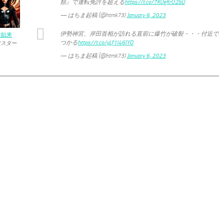
類』で運転免許を超える
https://t.co/7KUgKrO2bD
— はちま起稿 (@htmk73)
January 6, 2023
伊勢神宮、岸田首相が訪れる直前に爆竹が破裂・・・付近で
の如来
つかる
https://t.co/yLf1I46IYO
マスター
— はちま起稿 (@htmk73)
January 6, 2023