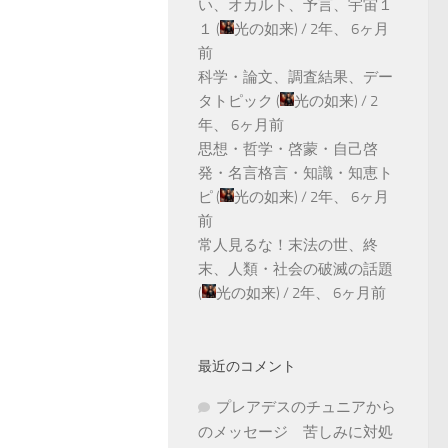
い、オカルト、予言、宇宙１
１
(
光の如来
) /
2年、 6ヶ月
前
科学・論文、調査結果、デー
タトピック
(
光の如来
) /
2
年、 6ヶ月前
思想・哲学・啓蒙・自己啓
発・名言格言・知識・知恵ト
ピ
(
光の如来
) /
2年、 6ヶ月
前
常人見るな！末法の世、終
末、人類・社会の破滅の話題
(
光の如来
) /
2年、 6ヶ月前
最近のコメント
プレアデスのチュニアから
のメッセージ 苦しみに対処