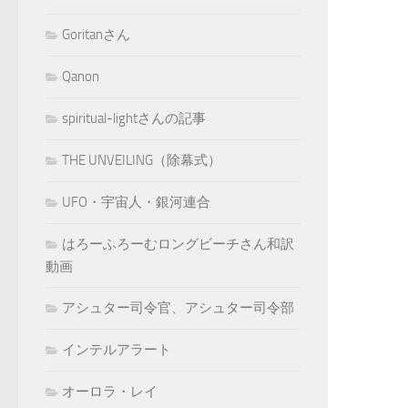
Goritanさん
Qanon
spiritual-lightさんの記事
THE UNVEILING（除幕式）
UFO・宇宙人・銀河連合
はろーふろーむロングビーチさん和訳
動画
アシュター司令官、アシュター司令部
インテルアラート
オーロラ・レイ