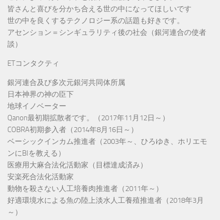
皆さんと喜びを分かち合える世の中になってほしいです
世の中を良くするテクノロジー系の話題も好きです。
アセンション＝シンギュラリティ後の社会（銀河連合の使者
談）
ETコンタクティ
銀河連合及び多次元銀河共同体所属
日本神界の神の臣下
地球イノベーター
Qanon最初期拡散者です。（2017年11月12日～）
COBRA初期参入者（2014年8月16日～）
ベーシックインカム推進者（2003年～、ひろゆき、ホリエモ
ンにBIを教える）
医療用大麻合法化活動家（目標達成済み）
安楽死合法化活動家
動物を殺さない人工培養肉推進者（2011年～）
好適環境水による魚の陸上淡水人工養殖推進者（2018年3月
～）