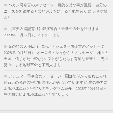
ハカン司令官のメッセージ 目的を持つ事が重要 自分の
ニーズを無視すると霊的進歩を妨げる可能性有り
に
天音紡希
より
【重要＆追記有り】銀河連合の最新の方針を語ります
2023年11月12日
に
マイクロ
より
光の預言天使E.T.宛に来たアシュター司令官のメッセージ
2023年10月31日
に
オーロラ・レイからのメッセージ 地上の
天国 信じがたい5次元シフトがもたらす有望な未来！ – 光の
勢力による地球革命と宇宙人
より
アシュター司令官のメッセージ 闇は地球から連れ去られ
何百万の私達の宇宙船の開示が近づいています
に
光の勢力に
よる地球革命と宇宙人のテレグラム紹介 2023年10月29日 –
光の勢力による地球革命と宇宙人
より