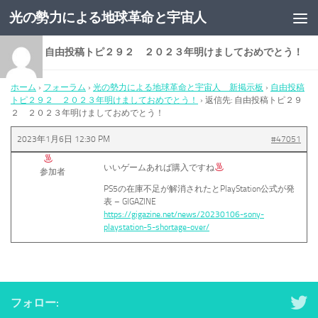
光の勢力による地球革命と宇宙人
コンテンツへスキップ
返信先: 自由投稿トピ２９２ ２０２３年明けましておめでとう！
ホーム
›
フォーラム
›
光の勢力による地球革命と宇宙人 新掲示板
›
自由投稿
トピ２９２ ２０２３年明けましておめでとう！
›
返信先: 自由投稿トピ２９
２ ２０２３年明けましておめでとう！
2023年1月6日 12:30 PM
#47051
いいゲームあれば購入ですね
参加者
PS5の在庫不足が解消されたとPlayStation公式が発
表 – GIGAZINE
https://gigazine.net/news/20230106-sony-
playstation-5-shortage-over/
フォロー: