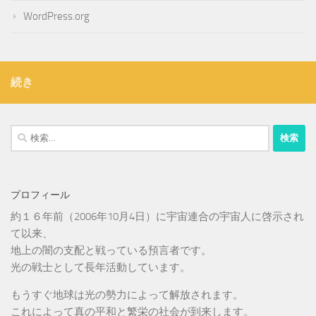
WordPress.org
続き
検
索:
プロフィール
約１６年前（2006年10月4日）に宇宙連合の宇宙人に啓示され
て以来、
地上の闇の支配と戦っている預言者です。
光の戦士として長年活動しています。
もうすぐ地球は光の勢力によって解放されます。
これによって真の平和と繁栄の社会が到来します。