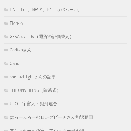
DNI、Lev、NEVA、P1、カバムール,
FM144
GESARA、RV（通貨の評価替え）
Goritanさん
Qanon
spiritual-lightさんの記事
THE UNVEILING（除幕式）
UFO・宇宙人・銀河連合
はろーふろーむロングビーチさん和訳動画
アシュター司令官、アシュター司令部