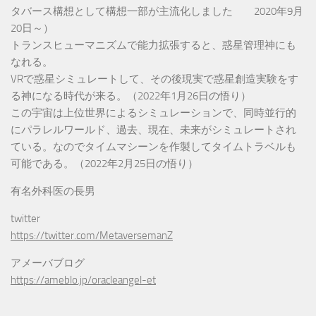
タバース構想として構想一部が主流化しました 2020年9月
20日～）
トランスヒューマニズムで能力拡張すると、惑星管理神にも
なれる。
VRで惑星シミュレートして、その後現実で惑星創造実験をす
る神になる時代が来る。（2022年1月26日の悟り）
この宇宙は上位世界によるシミュレーションで、同時並行的
にパラレルワールド、過去、現在、未来がシミュレートされ
ている。なのでタイムマシーンを作製してタイムトラベルも
可能である。（2022年2月25日の悟り）
有名外科医の長男
twitter
https://twitter.com/MetaversemanZ
アメーバブログ
https://ameblo.jp/oracleangel-et