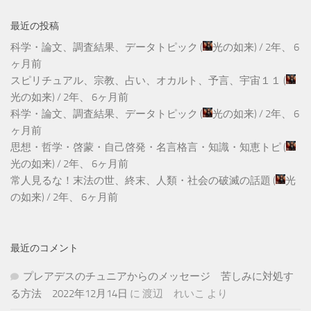
最近の投稿
科学・論文、調査結果、データトピック
(
光の如来
) /
2年、 6
ヶ月前
スピリチュアル、宗教、占い、オカルト、予言、宇宙１１
(
光の如来
) /
2年、 6ヶ月前
科学・論文、調査結果、データトピック
(
光の如来
) /
2年、 6
ヶ月前
思想・哲学・啓蒙・自己啓発・名言格言・知識・知恵トピ
(
光の如来
) /
2年、 6ヶ月前
常人見るな！末法の世、終末、人類・社会の破滅の話題
(
光
の如来
) /
2年、 6ヶ月前
最近のコメント
プレアデスのチュニアからのメッセージ 苦しみに対処す
る方法 2022年12月14日
に
渡辺 れいこ
より