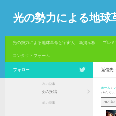
コンテンツへスキップ
光の勢力による地球
光の勢力による地球革命と宇宙人 新掲示板
プレミ
コンタクトフォーム
フォロー:
返信先
次の記事
ホーム
›
フ
次の投稿
バイバル
2023年1
前の記事