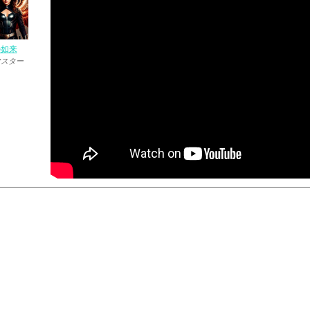
の如来
マスター