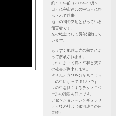
約１６年前（2006年10月4
日）に宇宙連合の宇宙人に啓
示されて以来、
地上の闇の支配と戦っている
預言者です。
光の戦士として長年活動して
います。
もうすぐ地球は光の勢力によ
って解放されます。
これによって真の平和と繁栄
の社会が到来します。
皆さんと喜びを分かち合える
世の中になってほしいです
世の中を良くするテクノロジ
ー系の話題も好きです。
アセンション＝シンギュラリ
ティ後の社会（銀河連合の使
者談）