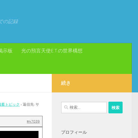
での記録
掲示板
光の預言天使E.T.の世界構想
続き
備蓄トピック
›
返信先: サ
検
索:
#47039
プロフィール