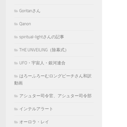
Goritanさん
Qanon
spiritual-lightさんの記事
THE UNVEILING（除幕式）
UFO・宇宙人・銀河連合
はろーふろーむロングビーチさん和訳
動画
アシュター司令官、アシュター司令部
インテルアラート
オーロラ・レイ