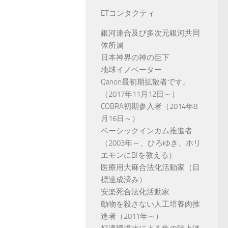
ETコンタクティ
銀河連合及び多次元銀河共同
体所属
日本神界の神の臣下
地球イノベーター
Qanon最初期拡散者です。
（2017年11月12日～）
COBRA初期参入者（2014年8
月16日～）
ベーシックインカム推進者
（2003年～、ひろゆき、ホリ
エモンにBIを教える）
医療用大麻合法化活動家（目
標達成済み）
安楽死合法化活動家
動物を殺さない人工培養肉推
進者（2011年～）