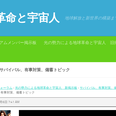
革命と宇宙人
地球解放と新世界の構築ま
アムメンバー掲示板
光の勢力による地球革命と宇宙人 旧
: サバイバル、有事対策、備蓄トピック
ォーラム
›
光の勢力による地球革命と宇宙人 新掲示板
›
サバイバル、有事対策、
、有事対策、備蓄トピック
月6日 7:41 AM