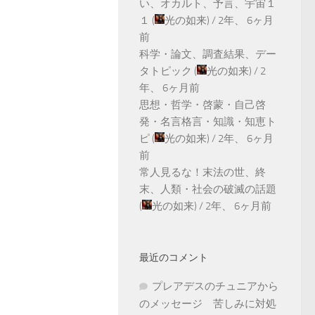
い、オカルト、予言、宇宙１
１
(
光の如来
) /
2年、 6ヶ月
前
科学・論文、調査結果、デー
タトピック
(
光の如来
) /
2
年、 6ヶ月前
思想・哲学・啓蒙・自己啓
発・名言格言・知識・知恵ト
ピ
(
光の如来
) /
2年、 6ヶ月
前
常人見るな！末法の世、終
末、人類・社会の破滅の話題
(
光の如来
) /
2年、 6ヶ月前
最近のコメント
プレアデスのチュニアから
のメッセージ 苦しみに対処