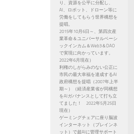
り、資源を公平に分配し、
AI、ロボット、ドローン等に
労働をしてもらう世界構想を
提唱。
2015年10月6日～、第四次産
業革命＆ユニバーサルベーシ
ックインカム＆Web3＆DAO
で実現に向かっています。
2022年6月現在）
利権のしがらみのない公正に
市民の最大幸福を達成するAI
政府構想を提唱（2007年上半
期～）（経済産業省が同構想
をAIガバナンスとして打ち立
てました！ 2022年5月25日
現在）
ゲーミングチェアに座り脳波
インターネット（ブレインネ
ット）で超AIに管理サポート