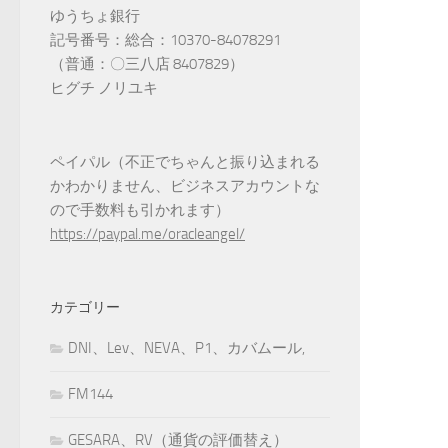
ゆうちょ銀行
記号番号：総合：10370-84078291
（普通：〇三八店 8407829）
ヒグチ ノリユキ
ペイパル（不正でちゃんと振り込まれる
かわかりません、ビジネスアカウントな
ので手数料も引かれます）
https://paypal.me/oracleangel/
カテゴリー
DNI、Lev、NEVA、P1、カバムール,
FM144
GESARA、RV（通貨の評価替え）