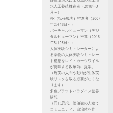
好適環境水による魚の陸上淡
水人工養殖推進者（2018年3
月～）
AR（拡張現実）推進者（2007
年2月18日～）
バーチャルヒューマン（デジ
タルヒューマン）推進（2018
年3月26日～）
人体実験シミュレーターによ
る薬物の人体実験シミュレー
ト構想をレイ・カーツワイル
が提唱する数年前に提唱。
（現実の人間や動物が生体実
験リスクを取る必要がなくな
ります）
多色プラウトパラダイス世界
構想
（同じ思想、価値観の人達で
コミュニティ、自治体を作