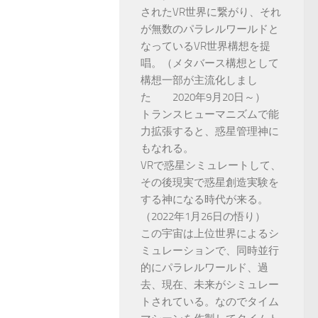
されたVR世界に繋がり、それ
が無数のパラレルワールドと
なっているVR世界構想を提
唱。（メタバース構想として
構想一部が主流化しまし
た 2020年9月20日～）
トランスヒューマニズムで能
力拡張すると、惑星管理神に
もなれる。
VRで惑星シミュレートして、
その後現実で惑星創造実験を
する神になる時代が来る。
（2022年1月26日の悟り）
この宇宙は上位世界によるシ
ミュレーションで、同時並行
的にパラレルワールド、過
去、現在、未来がシミュレー
トされている。なのでタイム