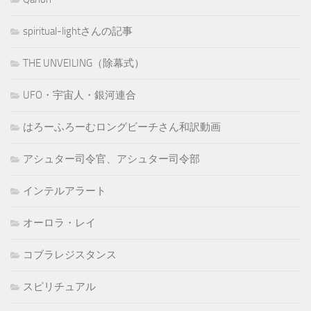
spiritual-lightさんの記事
THE UNVEILING（除幕式）
UFO・宇宙人・銀河連合
はろーふろーむロングビーチさん和訳動画
アシュター司令官、アシュター司令部
インテルアラート
オーロラ・レイ
コブラレジスタンス
スピリチュアル