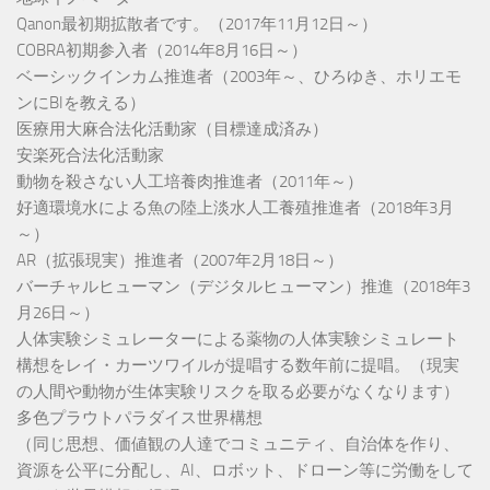
Qanon最初期拡散者です。（2017年11月12日～）
COBRA初期参入者（2014年8月16日～）
ベーシックインカム推進者（2003年～、ひろゆき、ホリエモ
ンにBIを教える）
医療用大麻合法化活動家（目標達成済み）
安楽死合法化活動家
動物を殺さない人工培養肉推進者（2011年～）
好適環境水による魚の陸上淡水人工養殖推進者（2018年3月
～）
AR（拡張現実）推進者（2007年2月18日～）
バーチャルヒューマン（デジタルヒューマン）推進（2018年3
月26日～）
人体実験シミュレーターによる薬物の人体実験シミュレート
構想をレイ・カーツワイルが提唱する数年前に提唱。（現実
の人間や動物が生体実験リスクを取る必要がなくなります）
多色プラウトパラダイス世界構想
（同じ思想、価値観の人達でコミュニティ、自治体を作り、
資源を公平に分配し、AI、ロボット、ドローン等に労働をして