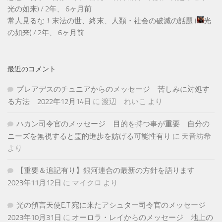
光の如来
) /
2年、 6ヶ月前
常人見るな！末法の世、終末、人類・社会の破滅の話題
(
光
の如来
) /
2年、 6ヶ月前
最近のコメント
プレアデスのチュニアからのメッセージ 苦しみに対処す
る方法 2022年12月14日
に
渡辺 れいこ
より
ハカン司令官のメッセージ 目的を持つ事が重要 自分の
ニーズを無視すると霊的進歩を妨げる可能性有り
に
天音紡希
より
【重要＆追記有り】銀河連合の最新の方針を語ります
2023年11月12日
に
マイクロ
より
光の預言天使E.T.宛に来たアシュター司令官のメッセージ
2023年10月31日
に
オーロラ・レイからのメッセージ 地上の