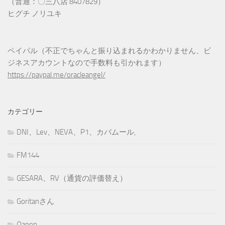
（普通：〇三八店 8407829）
ヒグチ ノリユキ
ペイパル（不正でちゃんと振り込まれるかわかりません、ビ
ジネスアカウントなので手数料も引かれます）
https://paypal.me/oracleangel/
カテゴリー
DNI、Lev、NEVA、P1、カバムール,
FM144
GESARA、RV（通貨の評価替え）
Goritanさん
Qanon