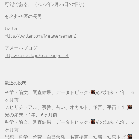
可能である。（2022年2月25日の悟り）
有名外科医の長男
twitter
https://twitter.com/MetaversemanZ
アメーバブログ
https://ameblo.jp/oracleangel-et
最近の投稿
科学・論文、調査結果、データトピック
(
光の如来
) /
2年、 6
ヶ月前
スピリチュアル、宗教、占い、オカルト、予言、宇宙１１
(
光の如来
) /
2年、 6ヶ月前
科学・論文、調査結果、データトピック
(
光の如来
) /
2年、 6
ヶ月前
思想・哲学・啓蒙・自己啓発・名言格言・知識・知恵トピ
(