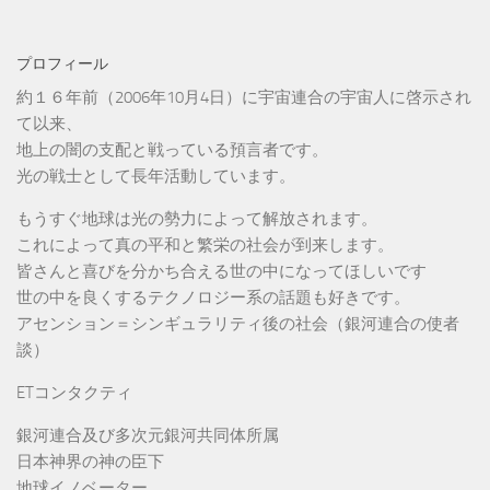
プロフィール
約１６年前（2006年10月4日）に宇宙連合の宇宙人に啓示され
て以来、
地上の闇の支配と戦っている預言者です。
光の戦士として長年活動しています。
もうすぐ地球は光の勢力によって解放されます。
これによって真の平和と繁栄の社会が到来します。
皆さんと喜びを分かち合える世の中になってほしいです
世の中を良くするテクノロジー系の話題も好きです。
アセンション＝シンギュラリティ後の社会（銀河連合の使者
談）
ETコンタクティ
銀河連合及び多次元銀河共同体所属
日本神界の神の臣下
地球イノベーター