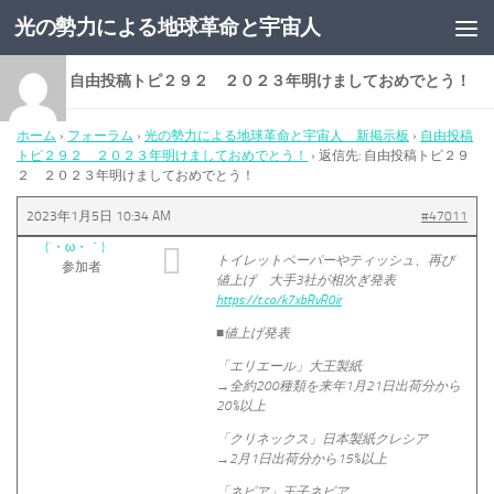
光の勢力による地球革命と宇宙人
コンテンツへスキップ
返信先: 自由投稿トピ２９２ ２０２３年明けましておめでとう！
ホーム
›
フォーラム
›
光の勢力による地球革命と宇宙人 新掲示板
›
自由投稿
トピ２９２ ２０２３年明けましておめでとう！
›
返信先: 自由投稿トピ２９
２ ２０２３年明けましておめでとう！
2023年1月5日 10:34 AM
#47011
(´・ω・｀)
トイレットペーパーやティッシュ、再び
参加者
値上げ 大手3社が相次ぎ発表
https://t.co/k7xbRvR0ir
■値上げ発表
「エリエール」大王製紙
→全約200種類を来年1月21日出荷分から
20%以上
「クリネックス」日本製紙クレシア
→2月1日出荷分から15%以上
「ネピア」王子ネピア