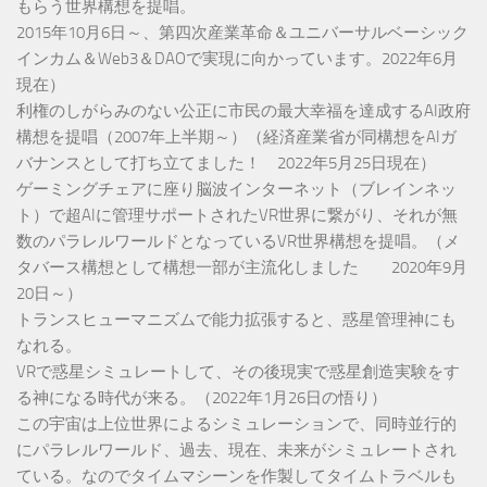
もらう世界構想を提唱。
2015年10月6日～、第四次産業革命＆ユニバーサルベーシック
インカム＆Web3＆DAOで実現に向かっています。2022年6月
現在）
利権のしがらみのない公正に市民の最大幸福を達成するAI政府
構想を提唱（2007年上半期～）（経済産業省が同構想をAIガ
バナンスとして打ち立てました！ 2022年5月25日現在）
ゲーミングチェアに座り脳波インターネット（ブレインネッ
ト）で超AIに管理サポートされたVR世界に繋がり、それが無
数のパラレルワールドとなっているVR世界構想を提唱。（メ
タバース構想として構想一部が主流化しました 2020年9月
20日～）
トランスヒューマニズムで能力拡張すると、惑星管理神にも
なれる。
VRで惑星シミュレートして、その後現実で惑星創造実験をす
る神になる時代が来る。（2022年1月26日の悟り）
この宇宙は上位世界によるシミュレーションで、同時並行的
にパラレルワールド、過去、現在、未来がシミュレートされ
ている。なのでタイムマシーンを作製してタイムトラベルも