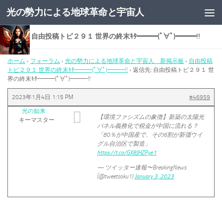
光の勢力による地球革命と宇宙人
コンテンツへスキップ
返信先: 自由投稿トピ２９１ 世界の終末ｷﾀ━━━(ﾟ∀ﾟ)━━━!!
ホーム
›
フォーラム
›
光の勢力による地球革命と宇宙人 新掲示板
›
自由投稿
トピ２９１ 世界の終末ｷﾀ━━━(ﾟ∀ﾟ)━━━!!
›
返信先: 自由投稿トピ２９１ 世
界の終末ｷﾀ━━━(ﾟ∀ﾟ)━━━!!
2023年1月4日 1:15 PM
#46959
光の如来
【環境ファシズムの象徴】新築の太陽光
キーマスター
パネル義務化で税金が中国に流れる？
「80％が中国産で、その6割が新彊ウイ
グル自治区で製造」
https://t.co/GX8JHZPye1
— ツイッター速報〜BreakingNews
(@tweetsoku1)
January 3, 2023