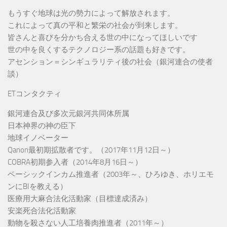
もうすぐ地球は光の勢力によって解放されます。
これによって真の平和と繁栄の社会が到来します。
皆さんと喜びを分かち合える世の中になってほしいです
世の中を良くするテクノロジー系の話題も好きです。
アセンション＝シンギュラリティ後の社会（銀河連合の使者
談）
ETコンタクティ
銀河連合及び多次元銀河共同体所属
日本神界の神の臣下
地球イノベーター
Qanon最初期拡散者です。（2017年11月12日～）
COBRA初期参入者（2014年8月16日～）
ベーシックインカム推進者（2003年～、ひろゆき、ホリエモ
ンにBIを教える）
医療用大麻合法化活動家（目標達成済み）
安楽死合法化活動家
動物を殺さない人工培養肉推進者（2011年～）