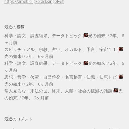
https://ameblo.jp/oracleangel-et
最近の投稿
科学・論文、調査結果、データトピック
(
光の如来
) /
2年、 6
ヶ月前
スピリチュアル、宗教、占い、オカルト、予言、宇宙１１
(
光の如来
) /
2年、 6ヶ月前
科学・論文、調査結果、データトピック
(
光の如来
) /
2年、 6
ヶ月前
思想・哲学・啓蒙・自己啓発・名言格言・知識・知恵トピ
(
光の如来
) /
2年、 6ヶ月前
常人見るな！末法の世、終末、人類・社会の破滅の話題
(
光
の如来
) /
2年、 6ヶ月前
最近のコメント