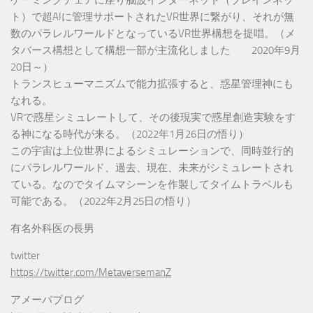
ト）で超AIに管理サポートされたVR世界に繋がり、それが無
数のパラレルワールドとなっているVR世界構想を提唱。（メ
タバース構想として構想一部が主流化しました 2020年9月
20日～）
トランスヒューマニズムで能力拡張すると、惑星管理神にも
なれる。
VRで惑星シミュレートして、その後現実で惑星創造実験をす
る神になる時代が来る。（2022年1月26日の悟り）
この宇宙は上位世界によるシミュレーションで、同時並行的
にパラレルワールド、過去、現在、未来がシミュレートされ
ている。なのでタイムマシーンを作製してタイムトラベルも
可能である。（2022年2月25日の悟り）
有名外科医の長男
twitter
https://twitter.com/MetaversemanZ
アメーバブログ