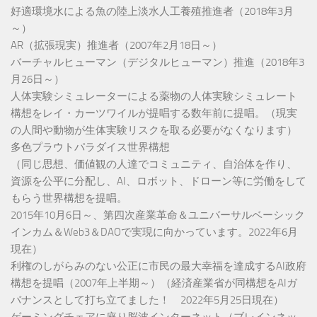
好適環境水による魚の陸上淡水人工養殖推進者（2018年3月
～）
AR（拡張現実）推進者（2007年2月18日～）
バーチャルヒューマン（デジタルヒューマン）推進（2018年3
月26日～）
人体実験シミュレーターによる薬物の人体実験シミュレート
構想をレイ・カーツワイルが提唱する数年前に提唱。（現実
の人間や動物が生体実験リスクを取る必要がなくなります）
多色プラウトパラダイス世界構想
（同じ思想、価値観の人達でコミュニティ、自治体を作り、
資源を公平に分配し、AI、ロボット、ドローン等に労働をして
もらう世界構想を提唱。
2015年10月6日～、第四次産業革命＆ユニバーサルベーシック
インカム＆Web3＆DAOで実現に向かっています。2022年6月
現在）
利権のしがらみのない公正に市民の最大幸福を達成するAI政府
構想を提唱（2007年上半期～）（経済産業省が同構想をAIガ
バナンスとして打ち立てました！ 2022年5月25日現在）
ゲーミングチェアに座り脳波インターネット（ブレインネッ