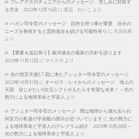
プレアデスのチュニアからのメッセージ 苦しみに対処す
る方法 2022年12月14日
に
渡辺 れいこ
より
ハカン司令官のメッセージ 目的を持つ事が重要 自分の
ニーズを無視すると霊的進歩を妨げる可能性有り
に
天音紡希
より
【重要＆追記有り】銀河連合の最新の方針を語ります
2023年11月12日
に
マイクロ
より
光の預言天使E.T.宛に来たアシュター司令官のメッセージ
2023年10月31日
に
オーロラ・レイからのメッセージ 地上の
天国 信じがたい5次元シフトがもたらす有望な未来！ – 光の
勢力による地球革命と宇宙人
より
アシュター司令官のメッセージ 闇は地球から連れ去られ
何百万の私達の宇宙船の開示が近づいています
に
光の勢力に
よる地球革命と宇宙人のテレグラム紹介 2023年10月29日 –
光の勢力による地球革命と宇宙人
より