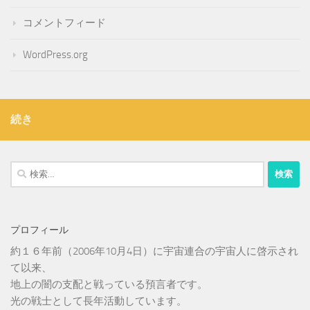
コメントフィード
WordPress.org
続き
検
索:
プロフィール
約１６年前（2006年10月4日）に宇宙連合の宇宙人に啓示され
て以来、
地上の闇の支配と戦っている預言者です。
光の戦士として長年活動しています。