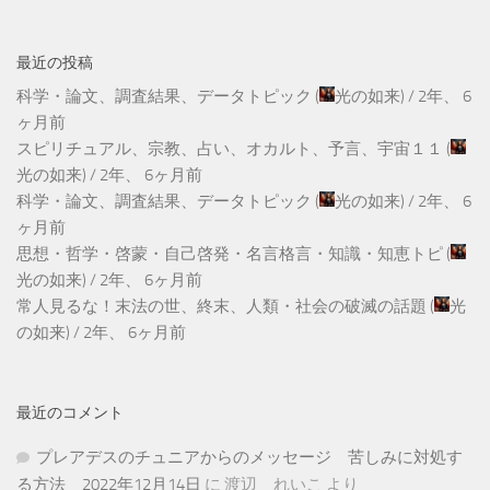
最近の投稿
科学・論文、調査結果、データトピック
(
光の如来
) /
2年、 6
ヶ月前
スピリチュアル、宗教、占い、オカルト、予言、宇宙１１
(
光の如来
) /
2年、 6ヶ月前
科学・論文、調査結果、データトピック
(
光の如来
) /
2年、 6
ヶ月前
思想・哲学・啓蒙・自己啓発・名言格言・知識・知恵トピ
(
光の如来
) /
2年、 6ヶ月前
常人見るな！末法の世、終末、人類・社会の破滅の話題
(
光
の如来
) /
2年、 6ヶ月前
最近のコメント
プレアデスのチュニアからのメッセージ 苦しみに対処す
る方法 2022年12月14日
に
渡辺 れいこ
より