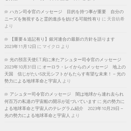
ハカン司令官のメッセージ 目的を持つ事が重要 自分の
ニーズを無視すると霊的進歩を妨げる可能性有り
に
天音紡希
より
【重要＆追記有り】銀河連合の最新の方針を語ります
2023年11月12日
に
マイクロ
より
光の預言天使E.T.宛に来たアシュター司令官のメッセージ
2023年10月31日
に
オーロラ・レイからのメッセージ 地上の
天国 信じがたい5次元シフトがもたらす有望な未来！ – 光の
勢力による地球革命と宇宙人
より
アシュター司令官のメッセージ 闇は地球から連れ去られ
何百万の私達の宇宙船の開示が近づいています
に
光の勢力に
よる地球革命と宇宙人のテレグラム紹介 2023年10月29日 –
光の勢力による地球革命と宇宙人
より