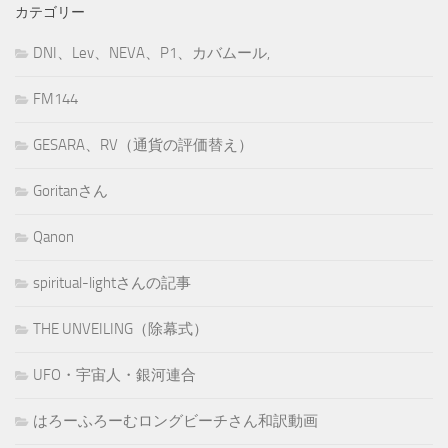
カテゴリー
DNI、Lev、NEVA、P1、カバムール,
FM144
GESARA、RV（通貨の評価替え）
Goritanさん
Qanon
spiritual-lightさんの記事
THE UNVEILING（除幕式）
UFO・宇宙人・銀河連合
はろーふろーむロングビーチさん和訳動画