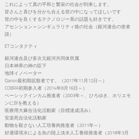
これによって真の平和と繁栄の社会が到来します。
皆さんと喜びを分かち合える世の中になってほしいです
世の中を良くするテクノロジー系の話題も好きです。
アセンション＝シンギュラリティ後の社会（銀河連合の使者
談）
ETコンタクティ
銀河連合及び多次元銀河共同体所属
日本神界の神の臣下
地球イノベーター
Qanon最初期拡散者です。（2017年11月12日～）
COBRA初期参入者（2014年8月16日～）
ベーシックインカム推進者（2003年～、ひろゆき、ホリエモ
ンにBIを教える）
医療用大麻合法化活動家（目標達成済み）
安楽死合法化活動家
動物を殺さない人工培養肉推進者（2011年～）
好適環境水による魚の陸上淡水人工養殖推進者（2018年3月