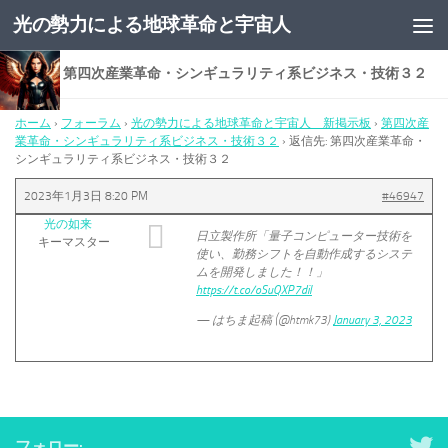
光の勢力による地球革命と宇宙人
コンテンツへスキップ
返信先: 第四次産業革命・シンギュラリティ系ビジネス・技術３２
ホーム
›
フォーラム
›
光の勢力による地球革命と宇宙人 新掲示板
›
第四次産
業革命・シンギュラリティ系ビジネス・技術３２
›
返信先: 第四次産業革命・
シンギュラリティ系ビジネス・技術３２
2023年1月3日 8:20 PM
#46947
光の如来
日立製作所「量子コンピューター技術を
キーマスター
使い、勤務シフトを自動作成するシステ
ムを開発しました！！」
https://t.co/oSuQXP7diI
— はちま起稿 (@htmk73)
January 3, 2023
フォロー: