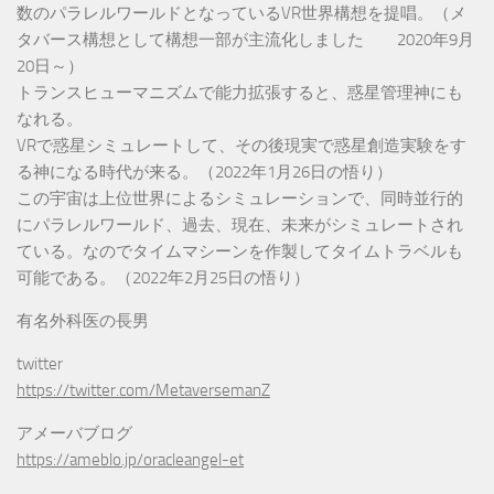
数のパラレルワールドとなっているVR世界構想を提唱。（メ
タバース構想として構想一部が主流化しました 2020年9月
20日～）
トランスヒューマニズムで能力拡張すると、惑星管理神にも
なれる。
VRで惑星シミュレートして、その後現実で惑星創造実験をす
る神になる時代が来る。（2022年1月26日の悟り）
この宇宙は上位世界によるシミュレーションで、同時並行的
にパラレルワールド、過去、現在、未来がシミュレートされ
ている。なのでタイムマシーンを作製してタイムトラベルも
可能である。（2022年2月25日の悟り）
有名外科医の長男
twitter
https://twitter.com/MetaversemanZ
アメーバブログ
https://ameblo.jp/oracleangel-et