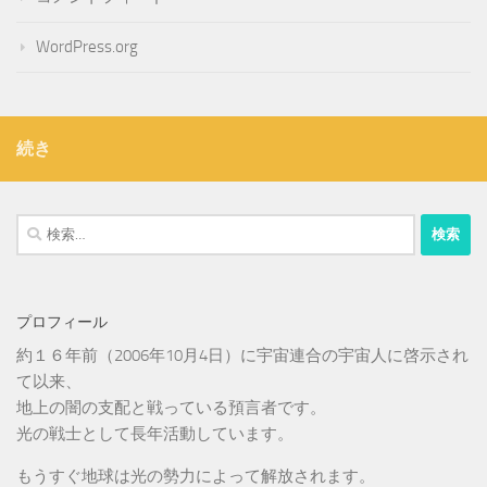
WordPress.org
続き
検
索:
プロフィール
約１６年前（2006年10月4日）に宇宙連合の宇宙人に啓示され
て以来、
地上の闇の支配と戦っている預言者です。
光の戦士として長年活動しています。
もうすぐ地球は光の勢力によって解放されます。