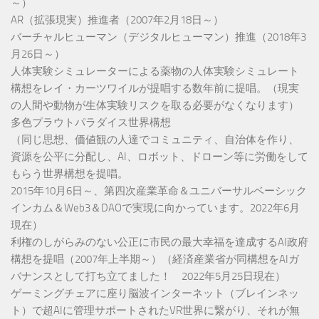
～）
AR（拡張現実）推進者（2007年2月18日～）
バーチャルヒューマン（デジタルヒューマン）推進（2018年3
月26日～）
人体実験シミュレーターによる薬物の人体実験シミュレート
構想をレイ・カーツワイルが提唱する数年前に提唱。（現実
の人間や動物が生体実験リスクを取る必要がなくなります）
多色プラウトパラダイス世界構想
（同じ思想、価値観の人達でコミュニティ、自治体を作り、
資源を公平に分配し、AI、ロボット、ドローン等に労働をして
もらう世界構想を提唱。
2015年10月6日～、第四次産業革命＆ユニバーサルベーシック
インカム＆Web3＆DAOで実現に向かっています。2022年6月
現在）
利権のしがらみのない公正に市民の最大幸福を達成するAI政府
構想を提唱（2007年上半期～）（経済産業省が同構想をAIガ
バナンスとして打ち立てました！ 2022年5月25日現在）
ゲーミングチェアに座り脳波インターネット（ブレインネッ
ト）で超AIに管理サポートされたVR世界に繋がり、それが無