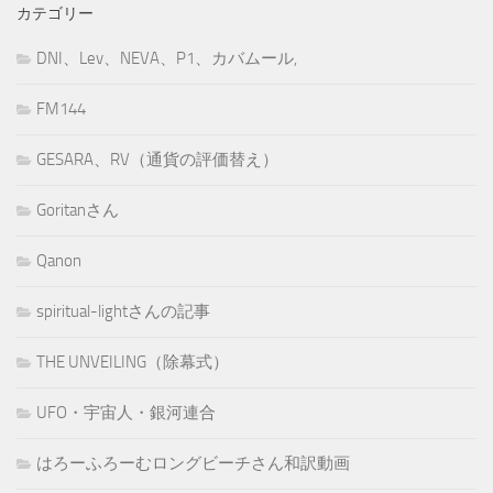
カテゴリー
DNI、Lev、NEVA、P1、カバムール,
FM144
GESARA、RV（通貨の評価替え）
Goritanさん
Qanon
spiritual-lightさんの記事
THE UNVEILING（除幕式）
UFO・宇宙人・銀河連合
はろーふろーむロングビーチさん和訳動画