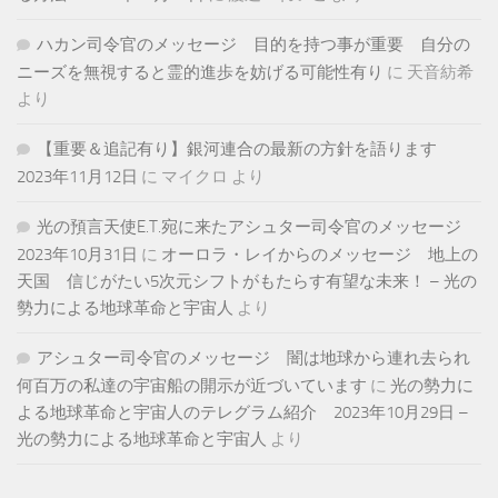
ハカン司令官のメッセージ 目的を持つ事が重要 自分の
ニーズを無視すると霊的進歩を妨げる可能性有り
に
天音紡希
より
【重要＆追記有り】銀河連合の最新の方針を語ります
2023年11月12日
に
マイクロ
より
光の預言天使E.T.宛に来たアシュター司令官のメッセージ
2023年10月31日
に
オーロラ・レイからのメッセージ 地上の
天国 信じがたい5次元シフトがもたらす有望な未来！ – 光の
勢力による地球革命と宇宙人
より
アシュター司令官のメッセージ 闇は地球から連れ去られ
何百万の私達の宇宙船の開示が近づいています
に
光の勢力に
よる地球革命と宇宙人のテレグラム紹介 2023年10月29日 –
光の勢力による地球革命と宇宙人
より