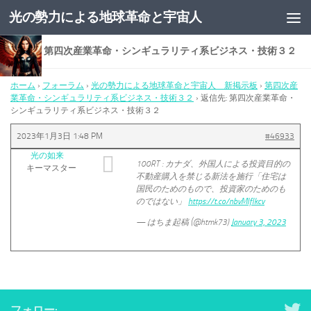
光の勢力による地球革命と宇宙人
コンテンツへスキップ
返信先: 第四次産業革命・シンギュラリティ系ビジネス・技術３２
ホーム
›
フォーラム
›
光の勢力による地球革命と宇宙人 新掲示板
›
第四次産
業革命・シンギュラリティ系ビジネス・技術３２
›
返信先: 第四次産業革命・
シンギュラリティ系ビジネス・技術３２
2023年1月3日 1:48 PM
#46933
光の如来
100RT : カナダ、外国人による投資目的の
キーマスター
不動産購入を禁じる新法を施行「住宅は
国民のためのもので、投資家のためのも
のではない」
https://t.co/nbvMIflkcv
— はちま起稿 (@htmk73)
January 3, 2023
フォロー: