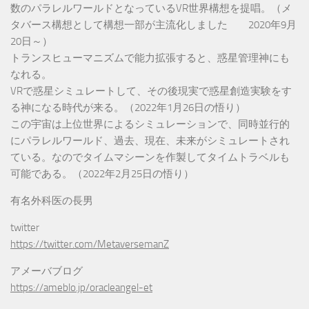
数のパラレルワールドとなっているVR世界構想を提唱。（メ
タバース構想として構想一部が主流化しました 2020年9月
20日～）
トランスヒューマニズムで能力拡張すると、惑星管理神にも
なれる。
VRで惑星シミュレートして、その後現実で惑星創造実験をす
る神になる時代が来る。（2022年1月26日の悟り）
この宇宙は上位世界によるシミュレーションで、同時並行的
にパラレルワールド、過去、現在、未来がシミュレートされ
ている。なのでタイムマシーンを作製してタイムトラベルも
可能である。（2022年2月25日の悟り）
有名外科医の長男
twitter
https://twitter.com/MetaversemanZ
アメーバブログ
https://ameblo.jp/oracleangel-et