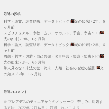
最近の投稿
科学・論文、調査結果、データトピック
(
光の如来
) /
2年、 6
ヶ月前
スピリチュアル、宗教、占い、オカルト、予言、宇宙１１
(
光の如来
) /
2年、 6ヶ月前
科学・論文、調査結果、データトピック
(
光の如来
) /
2年、 6
ヶ月前
思想・哲学・啓蒙・自己啓発・名言格言・知識・知恵トピ
(
光の如来
) /
2年、 6ヶ月前
常人見るな！末法の世、終末、人類・社会の破滅の話題
(
光
の如来
) /
2年、 6ヶ月前
最近のコメント
プレアデスのチュニアからのメッセージ 苦しみに対処す
る方法 2022年12月14日
に
渡辺 れいこ
より