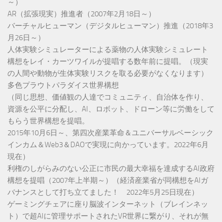
～）
AR（拡張現実）推進者（2007年2月18日～）
バーチャルヒューマン（デジタルヒューマン）推進（2018年3
月26日～）
人体実験シミュレーターによる薬物の人体実験シミュレート
構想をレイ・カーツワイルが提唱する数年前に提唱。（現実
の人間や動物が生体実験リスクを取る必要がなくなります）
多色プラウトパラダイス世界構想
（同じ思想、価値観の人達でコミュニティ、自治体を作り、
資源を公平に分配し、AI、ロボット、ドローン等に労働をして
もらう世界構想を提唱。
2015年10月6日～、第四次産業革命＆ユニバーサルベーシック
インカム＆Web3＆DAOで実現に向かっています。2022年6月
現在）
利権のしがらみのない公正に市民の最大幸福を達成するAI政府
構想を提唱（2007年上半期～）（経済産業省が同構想をAIガ
バナンスとして打ち立てました！ 2022年5月25日現在）
ゲーミングチェアに座り脳波インターネット（ブレインネッ
ト）で超AIに管理サポートされたVR世界に繋がり、それが無