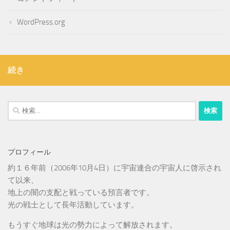
WordPress.org
続き
検
索:
プロフィール
約１６年前（2006年10月4日）に宇宙連合の宇宙人に啓示され
て以来、
地上の闇の支配と戦っている預言者です。
光の戦士として長年活動しています。
もうすぐ地球は光の勢力によって解放されます。