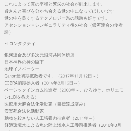
これによって真の平和と繁栄の社会が到来します。
皆さんと喜びを分かち合える世の中になってほしいです
世の中を良くするテクノロジー系の話題も好きです。
アセンション＝シンギュラリティ後の社会（銀河連合の使者
談）
ETコンタクティ
銀河連合及び多次元銀河共同体所属
日本神界の神の臣下
地球イノベーター
Qanon最初期拡散者です。（2017年11月12日～）
COBRA初期参入者（2014年8月16日～）
ベーシックインカム推進者（2003年～、ひろゆき、ホリエモ
ンにBIを教える）
医療用大麻合法化活動家（目標達成済み）
安楽死合法化活動家
動物を殺さない人工培養肉推進者（2011年～）
好適環境水による魚の陸上淡水人工養殖推進者（2018年3月