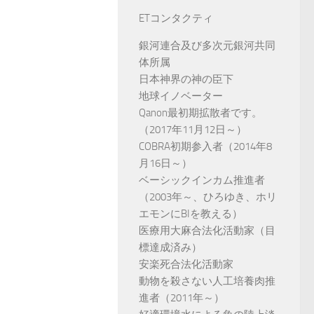
ETコンタクティ
銀河連合及び多次元銀河共同
体所属
日本神界の神の臣下
地球イノベーター
Qanon最初期拡散者です。
（2017年11月12日～）
COBRA初期参入者（2014年8
月16日～）
ベーシックインカム推進者
（2003年～、ひろゆき、ホリ
エモンにBIを教える）
医療用大麻合法化活動家（目
標達成済み）
安楽死合法化活動家
動物を殺さない人工培養肉推
進者（2011年～）