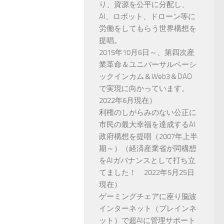
り、資源を公平に分配し、
AI、ロボット、ドローン等に
労働をしてもらう世界構想を
提唱。
2015年10月6日～、第四次産
業革命＆ユニバーサルベーシ
ックインカム＆Web3＆DAO
で実現に向かっています。
2022年6月現在）
利権のしがらみのない公正に
市民の最大幸福を達成するAI
政府構想を提唱（2007年上半
期～）（経済産業省が同構想
をAIガバナンスとして打ち立
てました！ 2022年5月25日
現在）
ゲーミングチェアに座り脳波
インターネット（ブレインネ
ット）で超AIに管理サポート