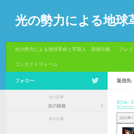
コンテンツへスキップ
光の勢力による地球
光の勢力による地球革命と宇宙人 新掲示板
プレミ
コンタクトフォーム
フォロー:
返信先:
次の記事
ホーム
›
フ
次の投稿
∀ﾟ)━━━!
2022年1
前の記事