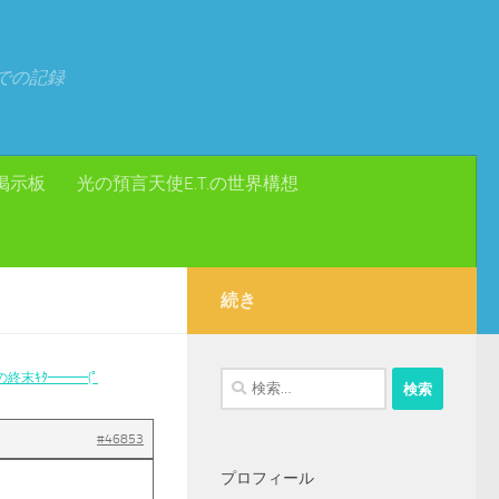
での記録
掲示板
光の預言天使E.T.の世界構想
続き
終末ｷﾀ━━━(ﾟ
検
索:
#46853
プロフィール