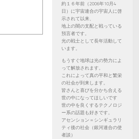
約１６年前（2006年10月4
日）に宇宙連合の宇宙人に啓
示されて以来、
地上の闇の支配と戦っている
預言者です。
光の戦士として長年活動して
います。
もうすぐ地球は光の勢力によ
って解放されます。
これによって真の平和と繁栄
の社会が到来します。
皆さんと喜びを分かち合える
世の中になってほしいです
世の中を良くするテクノロジ
ー系の話題も好きです。
アセンション＝シンギュラリ
ティ後の社会（銀河連合の使
者談）