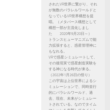
されたVR世界に繋がり、それ
が無数のパラレルワールドと
なっているVR世界構想を提
唱。（メタバース構想として
構想一部が主流化しまし
た 2020年9月20日～）
トランスヒューマニズムで能
力拡張すると、惑星管理神に
もなれる。
VRで惑星シミュレートして、
その後現実で惑星創造実験を
する神になる時代が来る。
（2022年1月26日の悟り）
この宇宙は上位世界によるシ
ミュレーションで、同時並行
的にパラレルワールド、過
去、現在、未来がシミュレー
トされている。なのでタイム