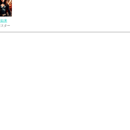
の如来
マスター