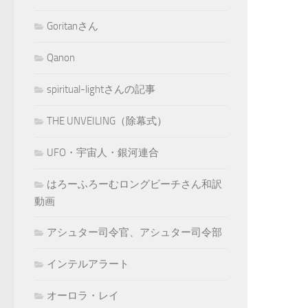
Goritanさん
Qanon
spiritual-lightさんの記事
THE UNVEILING（除幕式）
UFO・宇宙人・銀河連合
はろーふろーむロングビーチさん和訳
動画
アシュター司令官、アシュター司令部
インテルアラート
オーロラ・レイ