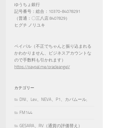
ゆうちょ銀行
記号番号：総合：10370-84078291
（普通：〇三八店 8407829）
ヒグチ ノリユキ
ペイパル（不正でちゃんと振り込まれる
かわかりません、ビジネスアカウントな
ので手数料も引かれます）
https://paypal.me/oracleangel/
カテゴリー
DNI、Lev、NEVA、P1、カバムール,
FM144
GESARA、RV（通貨の評価替え）