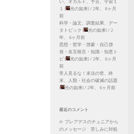
い、オカルト、予言、宇宙１
１
(
光の如来
) /
2年、 6ヶ月
前
科学・論文、調査結果、デー
タトピック
(
光の如来
) /
2
年、 6ヶ月前
思想・哲学・啓蒙・自己啓
発・名言格言・知識・知恵ト
ピ
(
光の如来
) /
2年、 6ヶ月
前
常人見るな！末法の世、終
末、人類・社会の破滅の話題
(
光の如来
) /
2年、 6ヶ月前
最近のコメント
プレアデスのチュニアから
のメッセージ 苦しみに対処