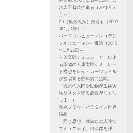
好適環境水による魚の陸上淡
水人工養殖推進者（2018年3
月～）
AR（拡張現実）推進者（2007
年2月18日～）
バーチャルヒューマン（デジ
タルヒューマン）推進（2018
年3月26日～）
人体実験シミュレーターによ
る薬物の人体実験シミュレー
ト構想をレイ・カーツワイル
が提唱する数年前に提唱。
（現実の人間や動物が生体実
験リスクを取る必要がなくな
ります）
多色プラウトパラダイス世界
構想
（同じ思想、価値観の人達で
コミュニティ、自治体を作