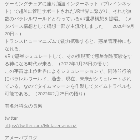
ゲーミングチェアに座り脳波インターネット（ブレインネッ
ト）で超AIに管理サポートされたVR世界に繋がり、それが無
数のパラレルワールドとなっているVR世界構想を提唱。（メ
タバース構想として構想一部が主流化しました 2020年9月
20日～）
トランスヒューマニズムで能力拡張すると、惑星管理神にも
なれる。
VRで惑星シミュレートして、その後現実で惑星創造実験をす
る神になる時代が来る。（2022年1月26日の悟り）
この宇宙は上位世界によるシミュレーションで、同時並行的
にパラレルワールド、過去、現在、未来がシミュレートされ
ている。なのでタイムマシーンを作製してタイムトラベルも
可能である。（2022年2月25日の悟り）
有名外科医の長男
twitter
https://twitter.com/MetaversemanZ
アメーバブログ