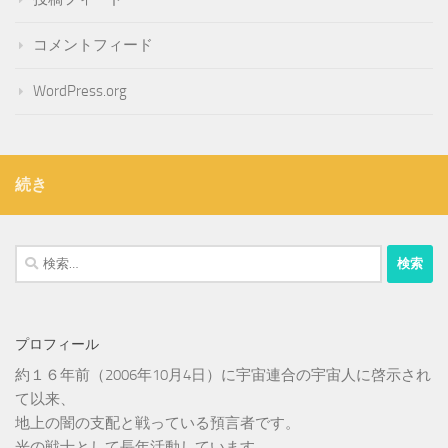
コメントフィード
WordPress.org
続き
検
索:
プロフィール
約１６年前（2006年10月4日）に宇宙連合の宇宙人に啓示され
て以来、
地上の闇の支配と戦っている預言者です。
光の戦士として長年活動しています。