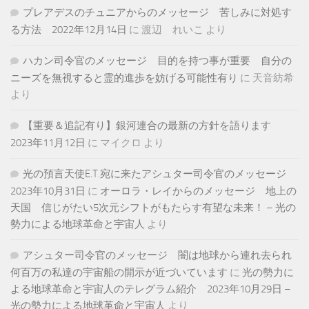
プレアデスのチュニアからのメッセージ 苦しみに対処す
る方法 2022年12月14日
に
渡辺 れいこ
より
ハカン司令官のメッセージ 目的を持つ事が重要 自分の
ニーズを無視すると霊的進歩を妨げる可能性有り
に
天音紡希
より
【重要＆追記有り】銀河連合の最新の方針を語ります
2023年11月12日
に
マイクロ
より
光の預言天使E.T.宛に来たアシュター司令官のメッセージ
2023年10月31日
に
オーロラ・レイからのメッセージ 地上の
天国 信じがたい5次元シフトがもたらす有望な未来！ – 光の
勢力による地球革命と宇宙人
より
アシュター司令官のメッセージ 闇は地球から連れ去られ
何百万の私達の宇宙船の開示が近づいています
に
光の勢力に
よる地球革命と宇宙人のテレグラム紹介 2023年10月29日 –
光の勢力による地球革命と宇宙人
より