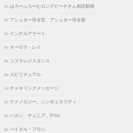
はろーふろーむロングビーチさん和訳動画
アシュター司令官、アシュター司令部
インテルアラート
オーロラ・レイ
コブラレジスタンス
スピリチュアル
チャネリングメッセージ
テクノロジー、シンギュラリティ
ハカン、チュニア、R'Kok
バイタル・フロシ