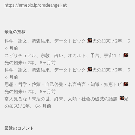
https://ameblo.jp/oracleangel-et
最近の投稿
科学・論文、調査結果、データトピック
(
光の如来
) /
2年、 6
ヶ月前
スピリチュアル、宗教、占い、オカルト、予言、宇宙１１
(
光の如来
) /
2年、 6ヶ月前
科学・論文、調査結果、データトピック
(
光の如来
) /
2年、 6
ヶ月前
思想・哲学・啓蒙・自己啓発・名言格言・知識・知恵トピ
(
光の如来
) /
2年、 6ヶ月前
常人見るな！末法の世、終末、人類・社会の破滅の話題
(
光
の如来
) /
2年、 6ヶ月前
最近のコメント