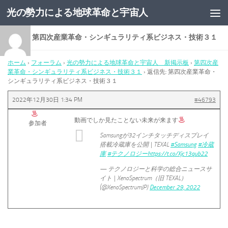
光の勢力による地球革命と宇宙人
コンテンツへスキップ
返信先: 第四次産業革命・シンギュラリティ系ビジネス・技術３１
ホーム
›
フォーラム
›
光の勢力による地球革命と宇宙人 新掲示板
›
第四次産
業革命・シンギュラリティ系ビジネス・技術３１
›
返信先: 第四次産業革命・
シンギュラリティ系ビジネス・技術３１
2022年12月30日 1:34 PM
#46793
動画でしか見たことない未来が来ます
参加者
Samsungが32インチタッチディスプレイ
搭載冷蔵庫を公開 | TEXAL
#Samsung
#冷蔵
庫
#テクノロジー
https://t.co/Xjc13qub22
— テクノロジーと科学の総合ニュースサ
イト | XenoSpectrum（旧 TEXAL）
(@XenoSpectrumJP)
December 29, 2022