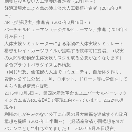
動物を殺さない人工培養肉推進者（2011年～）
好適環境水による魚の陸上淡水人工養殖推進者（2018年3月
～）
AR（拡張現実）推進者（2007年2月18日～）
バーチャルヒューマン（デジタルヒューマン）推進（2018年3
月26日～）
人体実験シミュレーターによる薬物の人体実験シミュレート
構想をレイ・カーツワイルが提唱する数年前に提唱。（現実
の人間や動物が生体実験リスクを取る必要がなくなります）
多色プラウトパラダイス世界構想
（同じ思想、価値観の人達でコミュニティ、自治体を作り、
資源を公平に分配し、AI、ロボット、ドローン等に労働をして
もらう世界構想を提唱。
2015年10月6日～、第四次産業革命＆ユニバーサルベーシック
インカム＆Web3＆DAOで実現に向かっています。2022年6月
現在）
利権のしがらみのない公正に市民の最大幸福を達成するAI政府
構想を提唱（2007年上半期～）（経済産業省が同構想をAIガ
バナンスとして打ち立てました！ 2022年5月25日現在）