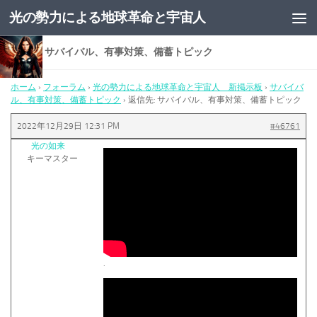
光の勢力による地球革命と宇宙人
コンテンツへスキップ
返信先: サバイバル、有事対策、備蓄トピック
ホーム
›
フォーラム
›
光の勢力による地球革命と宇宙人 新掲示板
›
サバイバ
ル、有事対策、備蓄トピック
›
返信先: サバイバル、有事対策、備蓄トピック
2022年12月29日 12:31 PM
#46761
光の如来
キーマスター
.