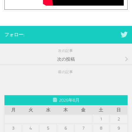
フォロー:
次の記事
次の投稿
前の記事
2026年8月
月
火
水
木
金
土
日
1
2
3
4
5
6
7
8
9