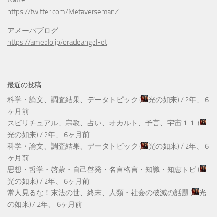
twitter
https://twitter.com/MetaversemanZ
アメーバブログ
https://ameblo.jp/oracleangel-et
最近の投稿
科学・論文、調査結果、データトピック
(
光の如来
) /
2年、 6
ヶ月前
スピリチュアル、宗教、占い、オカルト、予言、宇宙１１
(
光の如来
) /
2年、 6ヶ月前
科学・論文、調査結果、データトピック
(
光の如来
) /
2年、 6
ヶ月前
思想・哲学・啓蒙・自己啓発・名言格言・知識・知恵トピ
(
光の如来
) /
2年、 6ヶ月前
常人見るな！末法の世、終末、人類・社会の破滅の話題
(
光
の如来
) /
2年、 6ヶ月前