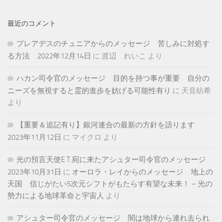
最近のコメント
プレアデスのチュニアからのメッセージ 苦しみに対処す
る方法 2022年12月14日
に
渡辺 れいこ
より
ハカン司令官のメッセージ 目的を持つ事が重要 自分の
ニーズを無視すると霊的進歩を妨げる可能性有り
に
天音紡希
より
【重要＆追記有り】銀河連合の最新の方針を語ります
2023年11月12日
に
マイクロ
より
光の預言天使E.T.宛に来たアシュター司令官のメッセージ
2023年10月31日
に
オーロラ・レイからのメッセージ 地上の
天国 信じがたい5次元シフトがもたらす有望な未来！ – 光の
勢力による地球革命と宇宙人
より
アシュター司令官のメッセージ 闇は地球から連れ去られ