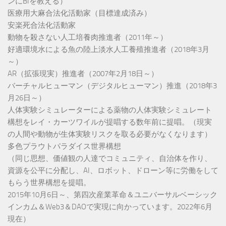
ンにBIを教える）
医療用大麻合法化活動家（目標達成済み）
安楽死合法化活動家
動物を殺さない人工培養肉推進者（2011年～）
好適環境水による魚の陸上淡水人工養殖推進者（2018年3月
～）
AR（拡張現実）推進者（2007年2月18日～）
バーチャルヒューマン（デジタルヒューマン）推進（2018年3
月26日～）
人体実験シミュレーターによる薬物の人体実験シミュレート
構想をレイ・カーツワイルが提唱する数年前に提唱。（現実
の人間や動物が生体実験リスクを取る必要がなくなります）
多色プラウトパラダイス世界構想
（同じ思想、価値観の人達でコミュニティ、自治体を作り、
資源を公平に分配し、AI、ロボット、ドローン等に労働をして
もらう世界構想を提唱。
2015年10月6日～、第四次産業革命＆ユニバーサルベーシック
インカム＆Web3＆DAOで実現に向かっています。2022年6月
現在）