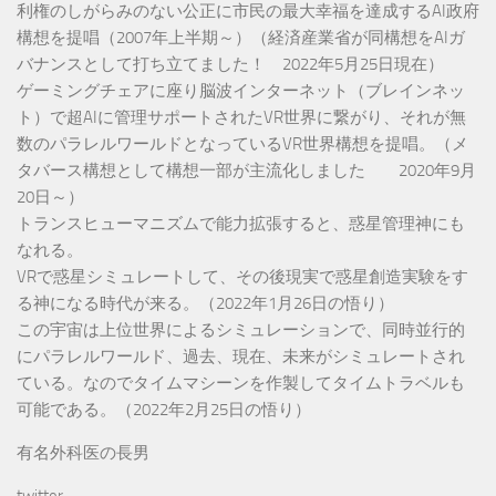
利権のしがらみのない公正に市民の最大幸福を達成するAI政府
構想を提唱（2007年上半期～）（経済産業省が同構想をAIガ
バナンスとして打ち立てました！ 2022年5月25日現在）
ゲーミングチェアに座り脳波インターネット（ブレインネッ
ト）で超AIに管理サポートされたVR世界に繋がり、それが無
数のパラレルワールドとなっているVR世界構想を提唱。（メ
タバース構想として構想一部が主流化しました 2020年9月
20日～）
トランスヒューマニズムで能力拡張すると、惑星管理神にも
なれる。
VRで惑星シミュレートして、その後現実で惑星創造実験をす
る神になる時代が来る。（2022年1月26日の悟り）
この宇宙は上位世界によるシミュレーションで、同時並行的
にパラレルワールド、過去、現在、未来がシミュレートされ
ている。なのでタイムマシーンを作製してタイムトラベルも
可能である。（2022年2月25日の悟り）
有名外科医の長男