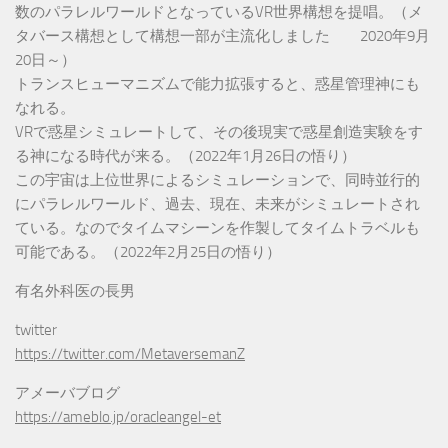
数のパラレルワールドとなっているVR世界構想を提唱。（メ
タバース構想として構想一部が主流化しました 2020年9月
20日～）
トランスヒューマニズムで能力拡張すると、惑星管理神にも
なれる。
VRで惑星シミュレートして、その後現実で惑星創造実験をす
る神になる時代が来る。（2022年1月26日の悟り）
この宇宙は上位世界によるシミュレーションで、同時並行的
にパラレルワールド、過去、現在、未来がシミュレートされ
ている。なのでタイムマシーンを作製してタイムトラベルも
可能である。（2022年2月25日の悟り）
有名外科医の長男
twitter
https://twitter.com/MetaversemanZ
アメーバブログ
https://ameblo.jp/oracleangel-et