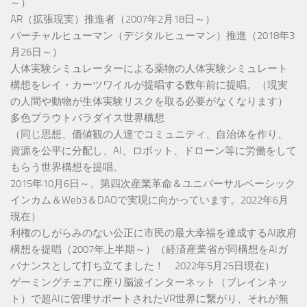
～）
AR（拡張現実）推進者（2007年2月18日～）
バーチャルヒューマン（デジタルヒューマン）推進（2018年3
月26日～）
人体実験シミュレーターによる薬物の人体実験シミュレート
構想をレイ・カーツワイルが提唱する数年前に提唱。（現実
の人間や動物が生体実験リスクを取る必要がなくなります）
多色プラウトパラダイス世界構想
（同じ思想、価値観の人達でコミュニティ、自治体を作り、
資源を公平に分配し、AI、ロボット、ドローン等に労働をして
もらう世界構想を提唱。
2015年10月6日～、第四次産業革命＆ユニバーサルベーシック
インカム＆Web3＆DAOで実現に向かっています。2022年6月
現在）
利権のしがらみのない公正に市民の最大幸福を達成するAI政府
構想を提唱（2007年上半期～）（経済産業省が同構想をAIガ
バナンスとして打ち立てました！ 2022年5月25日現在）
ゲーミングチェアに座り脳波インターネット（ブレインネッ
ト）で超AIに管理サポートされたVR世界に繋がり、それが無