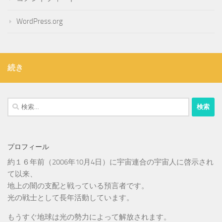
WordPress.org
続き
検
索:
プロフィール
約１６年前（2006年10月4日）に宇宙連合の宇宙人に啓示され
て以来、
地上の闇の支配と戦っている預言者です。
光の戦士として長年活動しています。
もうすぐ地球は光の勢力によって解放されます。