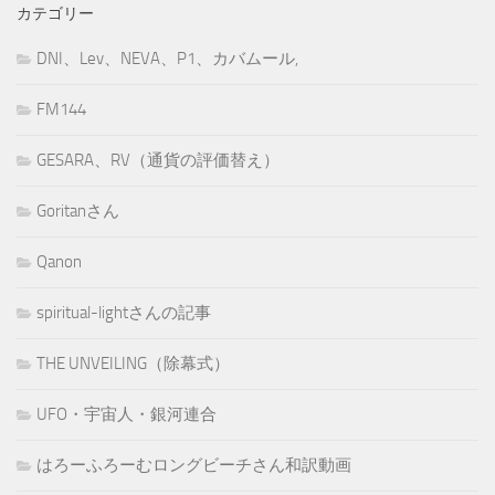
カテゴリー
DNI、Lev、NEVA、P1、カバムール,
FM144
GESARA、RV（通貨の評価替え）
Goritanさん
Qanon
spiritual-lightさんの記事
THE UNVEILING（除幕式）
UFO・宇宙人・銀河連合
はろーふろーむロングビーチさん和訳動画