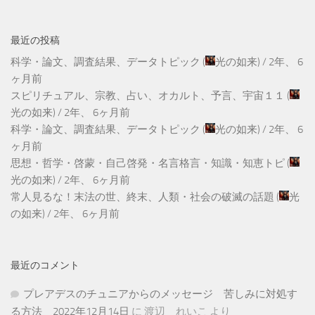
最近の投稿
科学・論文、調査結果、データトピック
(
光の如来
) /
2年、 6
ヶ月前
スピリチュアル、宗教、占い、オカルト、予言、宇宙１１
(
光の如来
) /
2年、 6ヶ月前
科学・論文、調査結果、データトピック
(
光の如来
) /
2年、 6
ヶ月前
思想・哲学・啓蒙・自己啓発・名言格言・知識・知恵トピ
(
光の如来
) /
2年、 6ヶ月前
常人見るな！末法の世、終末、人類・社会の破滅の話題
(
光
の如来
) /
2年、 6ヶ月前
最近のコメント
プレアデスのチュニアからのメッセージ 苦しみに対処す
る方法 2022年12月14日
に
渡辺 れいこ
より