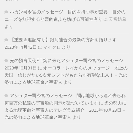
ハカン司令官のメッセージ 目的を持つ事が重要 自分の
ニーズを無視すると霊的進歩を妨げる可能性有り
に
天音紡希
より
【重要＆追記有り】銀河連合の最新の方針を語ります
2023年11月12日
に
マイクロ
より
光の預言天使E.T.宛に来たアシュター司令官のメッセージ
2023年10月31日
に
オーロラ・レイからのメッセージ 地上の
天国 信じがたい5次元シフトがもたらす有望な未来！ – 光の
勢力による地球革命と宇宙人
より
アシュター司令官のメッセージ 闇は地球から連れ去られ
何百万の私達の宇宙船の開示が近づいています
に
光の勢力に
よる地球革命と宇宙人のテレグラム紹介 2023年10月29日 –
光の勢力による地球革命と宇宙人
より