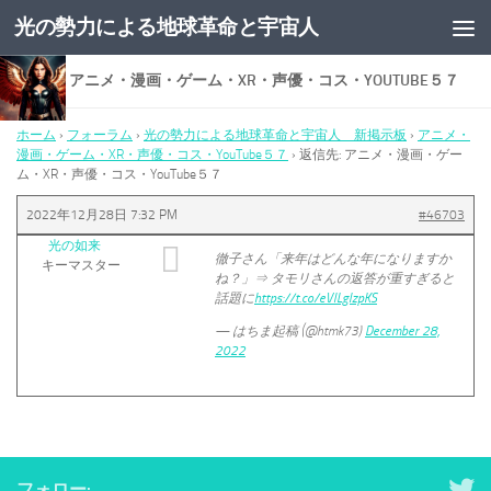
光の勢力による地球革命と宇宙人
コンテンツへスキップ
返信先: アニメ・漫画・ゲーム・XR・声優・コス・YOUTUBE５７
ホーム
›
フォーラム
›
光の勢力による地球革命と宇宙人 新掲示板
›
アニメ・
漫画・ゲーム・XR・声優・コス・YouTube５７
›
返信先: アニメ・漫画・ゲー
ム・XR・声優・コス・YouTube５７
2022年12月28日 7:32 PM
#46703
光の如来
徹子さん「来年はどんな年になりますか
キーマスター
ね？」⇒ タモリさんの返答が重すぎると
話題に
https://t.co/eVlLglzpKS
— はちま起稿 (@htmk73)
December 28,
2022
フォロー: