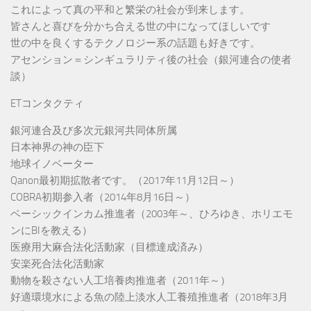
これによって真の平和と繁栄の社会が到来します。
皆さんと喜びを分かち合える世の中になってほしいです
世の中を良くするテクノロジー系の話題も好きです。
アセンション＝シンギュラリティ後の社会（銀河連合の使者
談）
ETコンタクティ
銀河連合及び多次元銀河共同体所属
日本神界の神の臣下
地球イノベーター
Qanon最初期拡散者です。（2017年11月12日～）
COBRA初期参入者（2014年8月16日～）
ベーシックインカム推進者（2003年～、ひろゆき、ホリエモ
ンにBIを教える）
医療用大麻合法化活動家（目標達成済み）
安楽死合法化活動家
動物を殺さない人工培養肉推進者（2011年～）
好適環境水による魚の陸上淡水人工養殖推進者（2018年3月