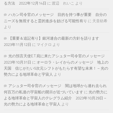
る方法 2022年12月14日
に
渡辺 れいこ
より
ハカン司令官のメッセージ 目的を持つ事が重要 自分の
ニーズを無視すると霊的進歩を妨げる可能性有り
に
天音紡希
より
【重要＆追記有り】銀河連合の最新の方針を語ります
2023年11月12日
に
マイクロ
より
光の預言天使E.T.宛に来たアシュター司令官のメッセージ
2023年10月31日
に
オーロラ・レイからのメッセージ 地上の
天国 信じがたい5次元シフトがもたらす有望な未来！ – 光の
勢力による地球革命と宇宙人
より
アシュター司令官のメッセージ 闇は地球から連れ去られ
何百万の私達の宇宙船の開示が近づいています
に
光の勢力に
よる地球革命と宇宙人のテレグラム紹介 2023年10月29日 –
光の勢力による地球革命と宇宙人
より