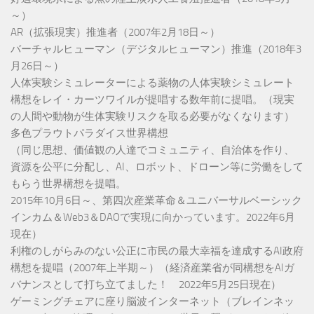
～）
AR（拡張現実）推進者（2007年2月18日～）
バーチャルヒューマン（デジタルヒューマン）推進（2018年3
月26日～）
人体実験シミュレーターによる薬物の人体実験シミュレート
構想をレイ・カーツワイルが提唱する数年前に提唱。（現実
の人間や動物が生体実験リスクを取る必要がなくなります）
多色プラウトパラダイス世界構想
（同じ思想、価値観の人達でコミュニティ、自治体を作り、
資源を公平に分配し、AI、ロボット、ドローン等に労働をして
もらう世界構想を提唱。
2015年10月6日～、第四次産業革命＆ユニバーサルベーシック
インカム＆Web3＆DAOで実現に向かっています。2022年6月
現在）
利権のしがらみのない公正に市民の最大幸福を達成するAI政府
構想を提唱（2007年上半期～）（経済産業省が同構想をAIガ
バナンスとして打ち立てました！ 2022年5月25日現在）
ゲーミングチェアに座り脳波インターネット（ブレインネッ