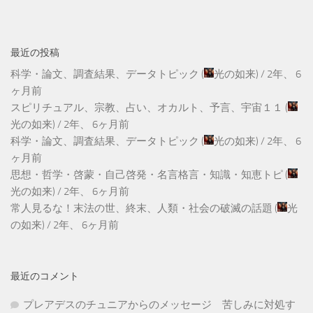
最近の投稿
科学・論文、調査結果、データトピック
(
光の如来
) /
2年、 6
ヶ月前
スピリチュアル、宗教、占い、オカルト、予言、宇宙１１
(
光の如来
) /
2年、 6ヶ月前
科学・論文、調査結果、データトピック
(
光の如来
) /
2年、 6
ヶ月前
思想・哲学・啓蒙・自己啓発・名言格言・知識・知恵トピ
(
光の如来
) /
2年、 6ヶ月前
常人見るな！末法の世、終末、人類・社会の破滅の話題
(
光
の如来
) /
2年、 6ヶ月前
最近のコメント
プレアデスのチュニアからのメッセージ 苦しみに対処す