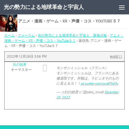
光の勢力による地球革命と宇宙人
コンテンツへスキップ
返信先: アニメ・漫画・ゲーム・XR・声優・コス・YOUTUBE５７
ホーム
›
フォーラム
›
光の勢力による地球革命と宇宙人 新掲示板
›
アニメ・
漫画・ゲーム・XR・声優・コス・YouTube５７
›
返信先: アニメ・漫画・ゲー
ム・XR・声優・コス・YouTube５７
2022年12月26日 3:56 PM
#46611
光の如来
モンサンミッシェル（フランス）
キーマスター
モンサンミッシェルは、フランスにある
修道院です。外観は、ラピュタそのもの
に見えるヨ！！
pic.twitter.com/vxridFKpMu
— ☆幻の絶景☆ (@sekai_travel)
December
26, 2022