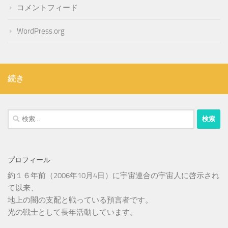
コメントフィード
WordPress.org
続き
検
索:
プロフィール
約１６年前（2006年10月4日）に宇宙連合の宇宙人に啓示され
て以来、
地上の闇の支配と戦っている預言者です。
光の戦士として長年活動しています。