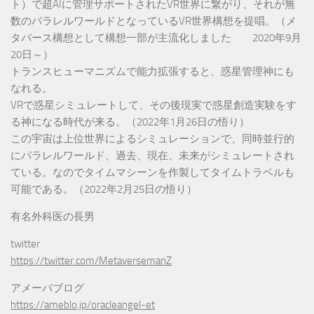
ト）で超AIに管理サポートされたVR世界に繋がり、それが無
数のパラレルワールドとなっているVR世界構想を提唱。（メ
タバース構想として構想一部が主流化しました 2020年9月
20日～）
トランスヒューマニズムで能力拡張すると、惑星管理神にも
なれる。
VRで惑星シミュレートして、その後現実で惑星創造実験をす
る神になる時代が来る。（2022年1月26日の悟り）
この宇宙は上位世界によるシミュレーションで、同時並行的
にパラレルワールド、過去、現在、未来がシミュレートされ
ている。なのでタイムマシーンを作製してタイムトラベルも
可能である。（2022年2月25日の悟り）
有名外科医の長男
twitter
https://twitter.com/MetaversemanZ
アメーバブログ
https://ameblo.jp/oracleangel-et