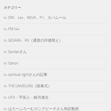
カテゴリー
DNI、Lev、NEVA、P1、カバムール,
FM144
GESARA、RV（通貨の評価替え）
Goritanさん
Qanon
spiritual-lightさんの記事
THE UNVEILING（除幕式）
UFO・宇宙人・銀河連合
はろーふろーむロングビーチさん和訳動画