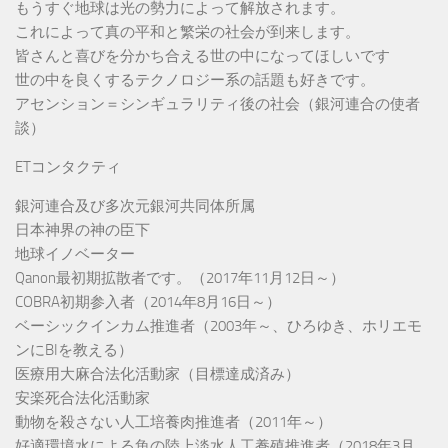
もうすぐ地球は光の勢力によって解放されます。
これによって真の平和と繁栄の社会が到来します。
皆さんと喜びを分かち合える世の中になってほしいです
世の中を良くするテクノロジー系の話題も好きです。
アセンション＝シンギュラリティ後の社会（銀河連合の使者
談）
ETコンタクティ
銀河連合及び多次元銀河共同体所属
日本神界の神の臣下
地球イノベーター
Qanon最初期拡散者です。（2017年11月12日～）
COBRA初期参入者（2014年8月16日～）
ベーシックインカム推進者（2003年～、ひろゆき、ホリエモ
ンにBIを教える）
医療用大麻合法化活動家（目標達成済み）
安楽死合法化活動家
動物を殺さない人工培養肉推進者（2011年～）
好適環境水による魚の陸上淡水人工養殖推進者（2018年3月