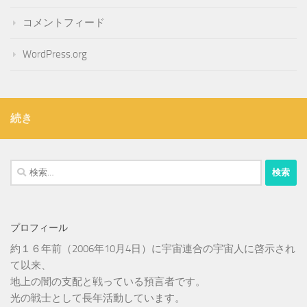
コメントフィード
WordPress.org
続き
検
索:
プロフィール
約１６年前（2006年10月4日）に宇宙連合の宇宙人に啓示され
て以来、
地上の闇の支配と戦っている預言者です。
光の戦士として長年活動しています。