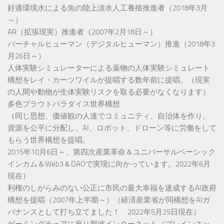
好適環境水による魚の陸上淡水人工養殖推進者（2018年3月
～）
AR（拡張現実）推進者（2007年2月18日～）
バーチャルヒューマン（デジタルヒューマン）推進（2018年3
月26日～）
人体実験シミュレーターによる薬物の人体実験シミュレート
構想をレイ・カーツワイルが提唱する数年前に提唱。（現実
の人間や動物が生体実験リスクを取る必要がなくなります）
多色プラウトパラダイス世界構想
（同じ思想、価値観の人達でコミュニティ、自治体を作り、
資源を公平に分配し、AI、ロボット、ドローン等に労働をして
もらう世界構想を提唱。
2015年10月6日～、第四次産業革命＆ユニバーサルベーシック
インカム＆Web3＆DAOで実現に向かっています。2022年6月
現在）
利権のしがらみのない公正に市民の最大幸福を達成するAI政府
構想を提唱（2007年上半期～）（経済産業省が同構想をAIガ
バナンスとして打ち立てました！ 2022年5月25日現在）
ゲーミングチェアに座り脳波インターネット（ブレインネッ