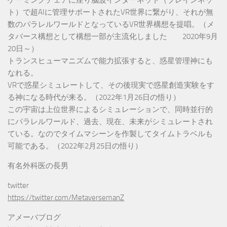
ト）で超AIに管理サポートされたVR世界に繋がり、それが無
数のパラレルワールドとなっているVR世界構想を提唱。（メ
タバース構想として構想一部が主流化しました 2020年9月
20日～）
トランスヒューマニズムで能力拡張すると、惑星管理神にも
なれる。
VRで惑星シミュレートして、その後現実で惑星創造実験をす
る神になる時代が来る。（2022年1月26日の悟り）
この宇宙は上位世界によるシミュレーションで、同時並行的
にパラレルワールド、過去、現在、未来がシミュレートされ
ている。なのでタイムマシーンを作製してタイムトラベルも
可能である。（2022年2月25日の悟り）
有名外科医の長男
twitter
https://twitter.com/MetaversemanZ
アメーバブログ