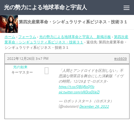
光の勢力による地球革命と宇宙人
コンテンツへスキップ
返信先: 第四次産業革命・シンギュラリティ系ビジネス・技術３１
ホーム
›
フォーラム
›
光の勢力による地球革命と宇宙人 新掲示板
›
第四次産
業革命・シンギュラリティ系ビジネス・技術３１
›
返信先: 第四次産業革命・
シンギュラリティ系ビジネス・技術３１
2022年12月26日 3:47 PM
#46609
光の如来
「人間とアンドロイドを区別しない」不
キーマスター
思議な喫茶店を舞台にした演劇版『イヴ
の時間』12/29まで -ロボスタ-
https://t.co/QB0jNxQfXx
pic.twitter.com/oNDcaDUeZJ
— ロボットスタート（ロボスタ）
(@robotstart)
December 26, 2022