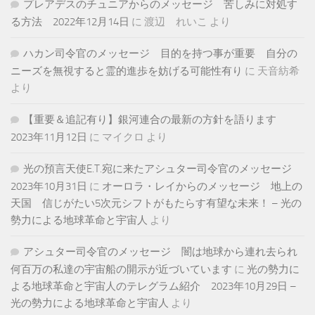
プレアデスのチュニアからのメッセージ 苦しみに対処す
る方法 2022年12月14日
に
渡辺 れいこ
より
ハカン司令官のメッセージ 目的を持つ事が重要 自分の
ニーズを無視すると霊的進歩を妨げる可能性有り
に
天音紡希
より
【重要＆追記有り】銀河連合の最新の方針を語ります
2023年11月12日
に
マイクロ
より
光の預言天使E.T.宛に来たアシュター司令官のメッセージ
2023年10月31日
に
オーロラ・レイからのメッセージ 地上の
天国 信じがたい5次元シフトがもたらす有望な未来！ – 光の
勢力による地球革命と宇宙人
より
アシュター司令官のメッセージ 闇は地球から連れ去られ
何百万の私達の宇宙船の開示が近づいています
に
光の勢力に
よる地球革命と宇宙人のテレグラム紹介 2023年10月29日 –
光の勢力による地球革命と宇宙人
より