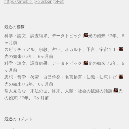
https://ameblo.jp/oracleangel-et
最近の投稿
科学・論文、調査結果、データトピック
(
光の如来
) /
2年、 6
ヶ月前
スピリチュアル、宗教、占い、オカルト、予言、宇宙１１
(
光の如来
) /
2年、 6ヶ月前
科学・論文、調査結果、データトピック
(
光の如来
) /
2年、 6
ヶ月前
思想・哲学・啓蒙・自己啓発・名言格言・知識・知恵トピ
(
光の如来
) /
2年、 6ヶ月前
常人見るな！末法の世、終末、人類・社会の破滅の話題
(
光
の如来
) /
2年、 6ヶ月前
最近のコメント