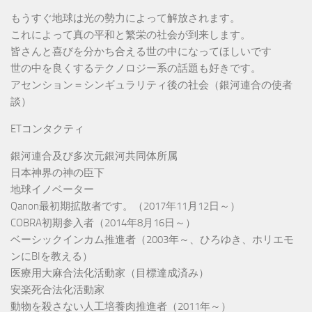
もうすぐ地球は光の勢力によって解放されます。
これによって真の平和と繁栄の社会が到来します。
皆さんと喜びを分かち合える世の中になってほしいです
世の中を良くするテクノロジー系の話題も好きです。
アセンション＝シンギュラリティ後の社会（銀河連合の使者
談）
ETコンタクティ
銀河連合及び多次元銀河共同体所属
日本神界の神の臣下
地球イノベーター
Qanon最初期拡散者です。（2017年11月12日～）
COBRA初期参入者（2014年8月16日～）
ベーシックインカム推進者（2003年～、ひろゆき、ホリエモ
ンにBIを教える）
医療用大麻合法化活動家（目標達成済み）
安楽死合法化活動家
動物を殺さない人工培養肉推進者（2011年～）