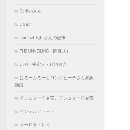
Goritanさん
Qanon
spiritual-lightさんの記事
THE UNVEILING（除幕式）
UFO・宇宙人・銀河連合
はろーふろーむロングビーチさん和訳
動画
アシュター司令官、アシュター司令部
インテルアラート
オーロラ・レイ