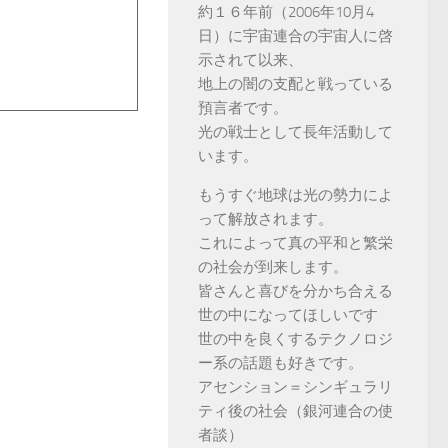
約１６年前（2006年10月4
日）に宇宙連合の宇宙人に啓
示されて以来、
地上の闇の支配と戦っている
預言者です。
光の戦士として長年活動して
います。
もうすぐ地球は光の勢力によ
って解放されます。
これによって真の平和と繁栄
の社会が到来します。
皆さんと喜びを分かち合える
世の中になってほしいです
世の中を良くするテクノロジ
ー系の話題も好きです。
アセンション＝シンギュラリ
ティ後の社会（銀河連合の使
者談）