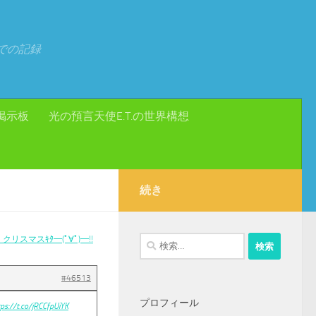
での記録
掲示板
光の預言天使E.T.の世界構想
続き
スマスｷﾀ━(ﾟ∀ﾟ)━!!
検
索:
#46513
プロフィール
tps://t.co/jRCCfpUiYK