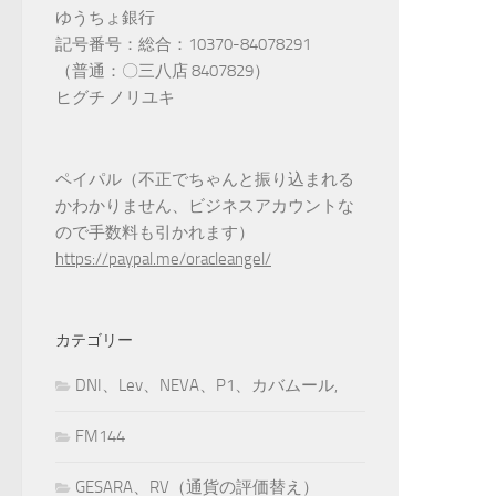
ゆうちょ銀行
記号番号：総合：10370-84078291
（普通：〇三八店 8407829）
ヒグチ ノリユキ
ペイパル（不正でちゃんと振り込まれる
かわかりません、ビジネスアカウントな
ので手数料も引かれます）
https://paypal.me/oracleangel/
カテゴリー
DNI、Lev、NEVA、P1、カバムール,
FM144
GESARA、RV（通貨の評価替え）