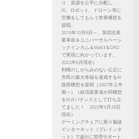
り、資源を公平に分配し、
AI、ロボット、ドローン等に
労働をしてもらう世界構想を
提唱。
2015年10月6日～、第四次産
業革命＆ユニバーサルベーシ
ックインカム＆Web3＆DAO
で実現に向かっています。
2022年6月現在）
利権のしがらみのない公正に
市民の最大幸福を達成するAI
政府構想を提唱（2007年上半
期～）（経済産業省が同構想
をAIガバナンスとして打ち立
てました！ 2022年5月25日
現在）
ゲーミングチェアに座り脳波
インターネット（ブレインネ
ット）で超AIに管理サポート