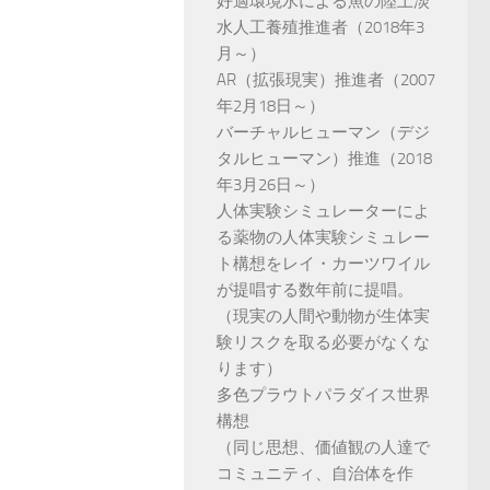
好適環境水による魚の陸上淡
水人工養殖推進者（2018年3
月～）
AR（拡張現実）推進者（2007
年2月18日～）
バーチャルヒューマン（デジ
タルヒューマン）推進（2018
年3月26日～）
人体実験シミュレーターによ
る薬物の人体実験シミュレー
ト構想をレイ・カーツワイル
が提唱する数年前に提唱。
（現実の人間や動物が生体実
験リスクを取る必要がなくな
ります）
多色プラウトパラダイス世界
構想
（同じ思想、価値観の人達で
コミュニティ、自治体を作