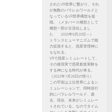
されたVR世界に繋がり、それ
が無数のパラレルワールドと
なっているVR世界構想を提
唱。（メタバース構想として
構想一部が主流化しまし
た 2020年9月20日～）
トランスヒューマニズムで能
力拡張すると、惑星管理神に
もなれる。
VRで惑星シミュレートして、
その後現実で惑星創造実験を
する神になる時代が来る。
（2022年1月26日の悟り）
この宇宙は上位世界によるシ
ミュレーションで、同時並行
的にパラレルワールド、過
去、現在、未来がシミュレー
トされている。なのでタイム