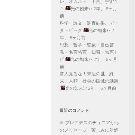
い、オカルト、予言、宇宙１
１
(
光の如来
) /
2年、 6ヶ月
前
科学・論文、調査結果、デー
タトピック
(
光の如来
) /
2
年、 6ヶ月前
思想・哲学・啓蒙・自己啓
発・名言格言・知識・知恵ト
ピ
(
光の如来
) /
2年、 6ヶ月
前
常人見るな！末法の世、終
末、人類・社会の破滅の話題
(
光の如来
) /
2年、 6ヶ月前
最近のコメント
プレアデスのチュニアから
のメッセージ 苦しみに対処