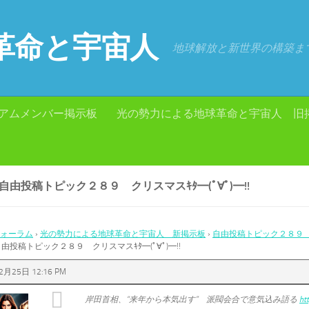
革命と宇宙人
地球解放と新世界の構築ま
アムメンバー掲示板
光の勢力による地球革命と宇宙人 旧
 自由投稿トピック２８９ クリスマスｷﾀ━(ﾟ∀ﾟ)━!!
ォーラム
›
光の勢力による地球革命と宇宙人 新掲示板
›
自由投稿トピック２８９ クリ
自由投稿トピック２８９ クリスマスｷﾀ━(ﾟ∀ﾟ)━!!
2月25日 12:16 PM
岸田首相、“来年から本気出す” 派閥会合で意気込み語る
ht