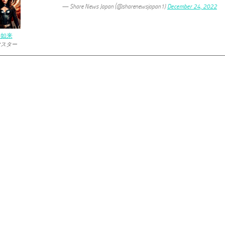
— Share News Japan (@sharenewsjapan1)
December 24, 2022
の如来
マスター