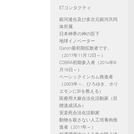
ETコンタクティ
銀河連合及び多次元銀河共同
体所属
日本神界の神の臣下
地球イノベーター
Qanon最初期拡散者です。
（2017年11月12日～）
COBRA初期参入者（2014年8
月16日～）
ベーシックインカム推進者
（2003年～、ひろゆき、ホリ
エモンにBIを教える）
医療用大麻合法化活動家（目
標達成済み）
安楽死合法化活動家
動物を殺さない人工培養肉推
進者（2011年～）