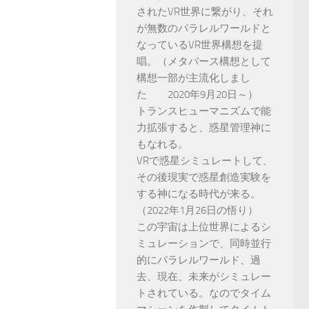
されたVR世界に繋がり、それ
が無数のパラレルワールドと
なっているVR世界構想を提
唱。（メタバース構想として
構想一部が主流化しまし
た 2020年9月20日～）
トランスヒューマニズムで能
力拡張すると、惑星管理神に
もなれる。
VRで惑星シミュレートして、
その後現実で惑星創造実験を
する神になる時代が来る。
（2022年1月26日の悟り）
この宇宙は上位世界によるシ
ミュレーションで、同時並行
的にパラレルワールド、過
去、現在、未来がシミュレー
トされている。なのでタイム