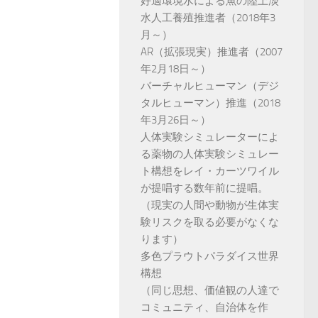
好適環境水による魚の陸上淡
水人工養殖推進者（2018年3
月～）
AR（拡張現実）推進者（2007
年2月18日～）
バーチャルヒューマン（デジ
タルヒューマン）推進（2018
年3月26日～）
人体実験シミュレーターによ
る薬物の人体実験シミュレー
ト構想をレイ・カーツワイル
が提唱する数年前に提唱。
（現実の人間や動物が生体実
験リスクを取る必要がなくな
ります）
多色プラウトパラダイス世界
構想
（同じ思想、価値観の人達で
コミュニティ、自治体を作