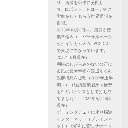
り、資源を公平に分配し、
AI、ロボット、ドローン等に
労働をしてもらう世界構想を
提唱。
2015年10月6日～、第四次産
業革命＆ユニバーサルベーシ
ックインカム＆Web3＆DAO
で実現に向かっています。
2022年6月現在）
利権のしがらみのない公正に
市民の最大幸福を達成するAI
政府構想を提唱（2007年上半
期～）（経済産業省が同構想
をAIガバナンスとして打ち立
てました！ 2022年5月25日
現在）
ゲーミングチェアに座り脳波
インターネット（ブレインネ
ット）で超AIに管理サポート