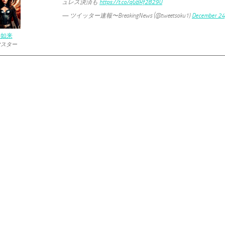
ュレス決済も
https://t.co/qGBRf2829U
— ツイッター速報〜BreakingNews (@tweetsoku1)
December 24
の如来
マスター