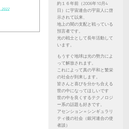
約１６年前（2006年10月4
, 2022
日）に宇宙連合の宇宙人に啓
示されて以来、
地上の闇の支配と戦っている
預言者です。
光の戦士として長年活動して
います。
もうすぐ地球は光の勢力によ
って解放されます。
これによって真の平和と繁栄
の社会が到来します。
皆さんと喜びを分かち合える
世の中になってほしいです
世の中を良くするテクノロジ
ー系の話題も好きです。
アセンション＝シンギュラリ
ティ後の社会（銀河連合の使
者談）