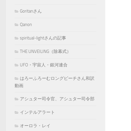
Goritanさん
Qanon
spiritual-lightさんの記事
THE UNVEILING（除幕式）
UFO・宇宙人・銀河連合
はろーふろーむロングビーチさん和訳
動画
アシュター司令官、アシュター司令部
インテルアラート
オーロラ・レイ