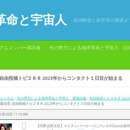
革命と宇宙人
地球解放と新世界の構築ま
アムメンバー掲示板
光の勢力による地球革命と宇宙人 旧
 自由投稿トピ２８８ 2023年からコンタクト１日目が始まる
ォーラム
›
光の勢力による地球革命と宇宙人 新掲示板
›
自由投稿トピ２８８ 20
返信先: 自由投稿トピ２８８ 2023年からコンタクト１日目が始まる
2月25日 11:15 AM
【河野太郎大臣】マイナンバーカードにクレカやSuicaを紐