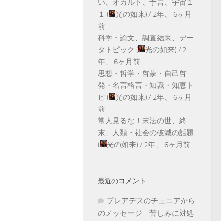
い、オカルト、予言、宇宙１
１
(
光の如来
) /
2年、 6ヶ月
前
科学・論文、調査結果、デー
タトピック
(
光の如来
) /
2
年、 6ヶ月前
思想・哲学・啓蒙・自己啓
発・名言格言・知識・知恵ト
ピ
(
光の如来
) /
2年、 6ヶ月
前
常人見るな！末法の世、終
末、人類・社会の破滅の話題
(
光の如来
) /
2年、 6ヶ月前
最近のコメント
プレアデスのチュニアから
のメッセージ 苦しみに対処