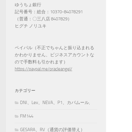
ゆうちょ銀行
記号番号：総合：10370-84078291
（普通：〇三八店 8407829）
ヒグチ ノリユキ
ペイパル（不正でちゃんと振り込まれる
かわかりません、ビジネスアカウントな
ので手数料も引かれます）
https://paypal.me/oracleangel/
カテゴリー
DNI、Lev、NEVA、P1、カバムール,
FM144
GESARA、RV（通貨の評価替え）