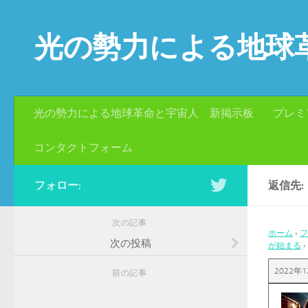
コンテンツへスキップ
光の勢力による地球
光の勢力による地球革命と宇宙人 新掲示板
プレミ
コンタクトフォーム
フォロー:
返信先:
次の記事
ホーム
›
フ
次の投稿
が始まる
›
2022年1
前の記事