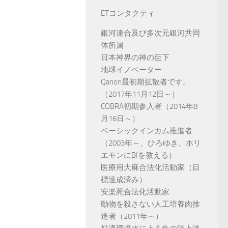
ETコンタクティ
銀河連合及び多次元銀河共同
体所属
日本神界の神の臣下
地球イノベーター
Qanon最初期拡散者です。
（2017年11月12日～）
COBRA初期参入者（2014年8
月16日～）
ベーシックインカム推進者
（2003年～、ひろゆき、ホリ
エモンにBIを教える）
医療用大麻合法化活動家（目
標達成済み）
安楽死合法化活動家
動物を殺さない人工培養肉推
進者（2011年～）