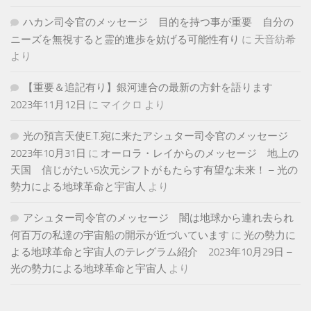
ハカン司令官のメッセージ 目的を持つ事が重要 自分の
ニーズを無視すると霊的進歩を妨げる可能性有り
に
天音紡希
より
【重要＆追記有り】銀河連合の最新の方針を語ります
2023年11月12日
に
マイクロ
より
光の預言天使E.T.宛に来たアシュター司令官のメッセージ
2023年10月31日
に
オーロラ・レイからのメッセージ 地上の
天国 信じがたい5次元シフトがもたらす有望な未来！ – 光の
勢力による地球革命と宇宙人
より
アシュター司令官のメッセージ 闇は地球から連れ去られ
何百万の私達の宇宙船の開示が近づいています
に
光の勢力に
よる地球革命と宇宙人のテレグラム紹介 2023年10月29日 –
光の勢力による地球革命と宇宙人
より