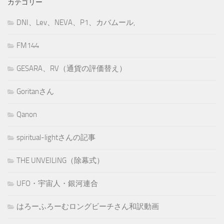
カテゴリー
DNI、Lev、NEVA、P1、カバムール,
FM144
GESARA、RV（通貨の評価替え）
Goritanさん
Qanon
spiritual-lightさんの記事
THE UNVEILING（除幕式）
UFO・宇宙人・銀河連合
はろーふろーむロングビーチさん和訳動画