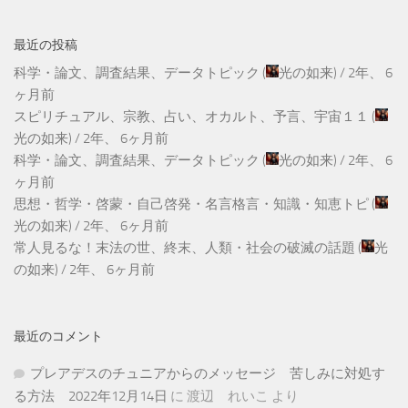
最近の投稿
科学・論文、調査結果、データトピック
(
光の如来
) /
2年、 6
ヶ月前
スピリチュアル、宗教、占い、オカルト、予言、宇宙１１
(
光の如来
) /
2年、 6ヶ月前
科学・論文、調査結果、データトピック
(
光の如来
) /
2年、 6
ヶ月前
思想・哲学・啓蒙・自己啓発・名言格言・知識・知恵トピ
(
光の如来
) /
2年、 6ヶ月前
常人見るな！末法の世、終末、人類・社会の破滅の話題
(
光
の如来
) /
2年、 6ヶ月前
最近のコメント
プレアデスのチュニアからのメッセージ 苦しみに対処す
る方法 2022年12月14日
に
渡辺 れいこ
より