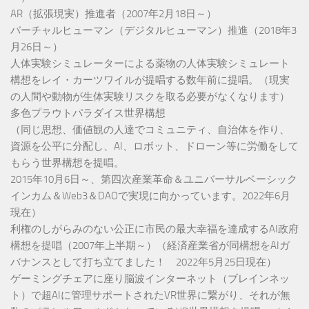
AR（拡張現実）推進者（2007年2月18日～）
バーチャルヒューマン（デジタルヒューマン）推進（2018年3
月26日～）
人体実験シミュレーターによる薬物の人体実験シミュレート
構想をレイ・カーツワイルが提唱する数年前に提唱。（現実
の人間や動物が生体実験リスクを取る必要がなくなります）
多色プラウトパラダイス世界構想
（同じ思想、価値観の人達でコミュニティ、自治体を作り、
資源を公平に分配し、AI、ロボット、ドローン等に労働をして
もらう世界構想を提唱。
2015年10月6日～、第四次産業革命＆ユニバーサルベーシック
インカム＆Web3＆DAOで実現に向かっています。2022年6月
現在）
利権のしがらみのない公正に市民の最大幸福を達成するAI政府
構想を提唱（2007年上半期～）（経済産業省が同構想をAIガ
バナンスとして打ち立てました！ 2022年5月25日現在）
ゲーミングチェアに座り脳波インターネット（ブレインネッ
ト）で超AIに管理サポートされたVR世界に繋がり、それが無