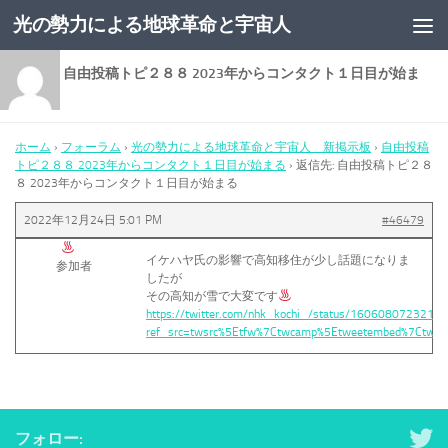
光の勢力による地球革命と宇宙人
コンテンツへスキップ
返信先: 自由投稿トピ２８８ 2023年からコンタクト１日目が始ま
る
ホーム
›
フォーラム
›
光の勢力による地球革命と宇宙人 新掲示板
›
自由投稿
トピ２８８ 2023年からコンタクト１日目が始まる
›
返信先: 自由投稿トピ２８
８ 2023年からコンタクト１日目が始まる
2022年12月24日 5:01 PM
#46479
イケハヤ氏の影響で高知移住が少し話題になりま
参加者
したが
その高知が雪で大変です
https://twitter.com/nhk_kochi_/status/1606080723219
ref_src=twsrc%5Etfw%7Ctwcamp%5Etweetembed%7Ctwt
フォロー: