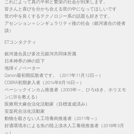
これによって真の平和と繁栄の社会が到来します。
皆さんと喜びを分かち合える世の中になってほしいです
世の中を良くするテクノロジー系の話題も好きです。
アセンション＝シンギュラリティ後の社会（銀河連合の使者
談）
ETコンタクティ
銀河連合及び多次元銀河共同体所属
日本神界の神の臣下
地球イノベーター
Qanon最初期拡散者です。（2017年11月12日～）
COBRA初期参入者（2014年8月16日～）
ベーシックインカム推進者（2003年～、ひろゆき、ホリエモ
ンにBIを教える）
医療用大麻合法化活動家（目標達成済み）
安楽死合法化活動家
動物を殺さない人工培養肉推進者（2011年～）
好適環境水による魚の陸上淡水人工養殖推進者（2018年3月
～）