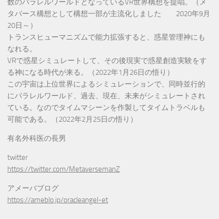
数のパラレルワールドとなっているVR世界構想を提唱。（メ
タバース構想として構想一部が主流化しました 2020年9月
20日～）
トランスヒューマニズムで能力拡張すると、惑星管理神にも
なれる。
VRで惑星シミュレートして、その後現実で惑星創造実験をす
る神になる時代が来る。（2022年1月26日の悟り）
この宇宙は上位世界によるシミュレーションで、同時並行的
にパラレルワールド、過去、現在、未来がシミュレートされ
ている。なのでタイムマシーンを作製してタイムトラベルも
可能である。（2022年2月25日の悟り）
有名外科医の長男
twitter
https://twitter.com/MetaversemanZ
アメーバブログ
https://ameblo.jp/oracleangel-et