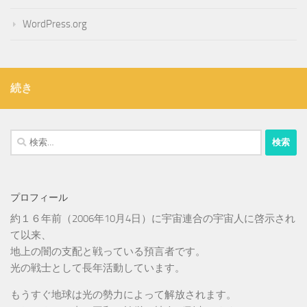
WordPress.org
続き
検
索:
プロフィール
約１６年前（2006年10月4日）に宇宙連合の宇宙人に啓示され
て以来、
地上の闇の支配と戦っている預言者です。
光の戦士として長年活動しています。
もうすぐ地球は光の勢力によって解放されます。