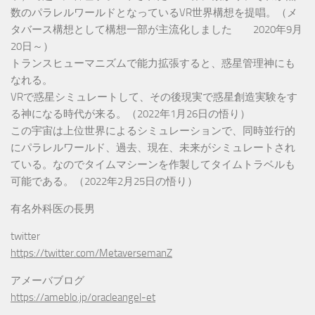
数のパラレルワールドとなっているVR世界構想を提唱。（メ
タバース構想として構想一部が主流化しました 2020年9月
20日～）
トランスヒューマニズムで能力拡張すると、惑星管理神にも
なれる。
VRで惑星シミュレートして、その後現実で惑星創造実験をす
る神になる時代が来る。（2022年1月26日の悟り）
この宇宙は上位世界によるシミュレーションで、同時並行的
にパラレルワールド、過去、現在、未来がシミュレートされ
ている。なのでタイムマシーンを作製してタイムトラベルも
可能である。（2022年2月25日の悟り）
有名外科医の長男
twitter
https://twitter.com/MetaversemanZ
アメーバブログ
https://ameblo.jp/oracleangel-et