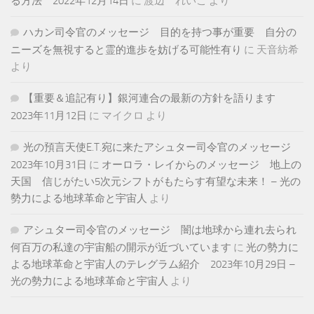
る方法 2022年12月14日
に
渡辺 れいこ
より
ハカン司令官のメッセージ 目的を持つ事が重要 自分の
ニーズを無視すると霊的進歩を妨げる可能性有り
に
天音紡希
より
【重要＆追記有り】銀河連合の最新の方針を語ります
2023年11月12日
に
マイクロ
より
光の預言天使E.T.宛に来たアシュター司令官のメッセージ
2023年10月31日
に
オーロラ・レイからのメッセージ 地上の
天国 信じがたい5次元シフトがもたらす有望な未来！ – 光の
勢力による地球革命と宇宙人
より
アシュター司令官のメッセージ 闇は地球から連れ去られ
何百万の私達の宇宙船の開示が近づいています
に
光の勢力に
よる地球革命と宇宙人のテレグラム紹介 2023年10月29日 –
光の勢力による地球革命と宇宙人
より