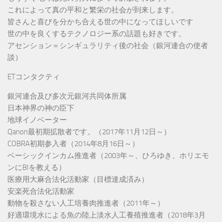
これによって真の平和と繁栄の社会が到来します。
皆さんと喜びを分かち合える世の中になってほしいです
世の中を良くするテクノロジー系の話題も好きです。
アセンション＝シンギュラリティ後の社会（銀河連合の使者
談）
ETコンタクティ
銀河連合及び多次元銀河共同体所属
日本神界の神の臣下
地球イノベーター
Qanon最初期拡散者です。（2017年11月12日～）
COBRA初期参入者（2014年8月16日～）
ベーシックインカム推進者（2003年～、ひろゆき、ホリエモ
ンにBIを教える）
医療用大麻合法化活動家（目標達成済み）
安楽死合法化活動家
動物を殺さない人工培養肉推進者（2011年～）
好適環境水による魚の陸上淡水人工養殖推進者（2018年3月