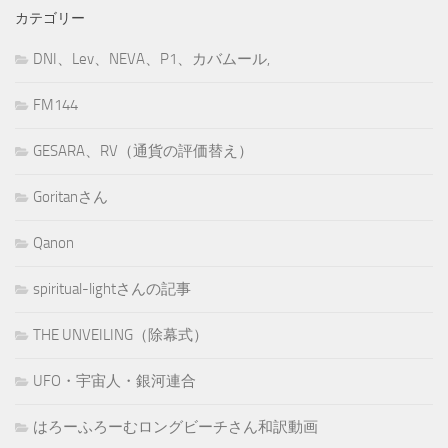
カテゴリー
DNI、Lev、NEVA、P1、カバムール,
FM144
GESARA、RV（通貨の評価替え）
Goritanさん
Qanon
spiritual-lightさんの記事
THE UNVEILING（除幕式）
UFO・宇宙人・銀河連合
はろーふろーむロングビーチさん和訳動画