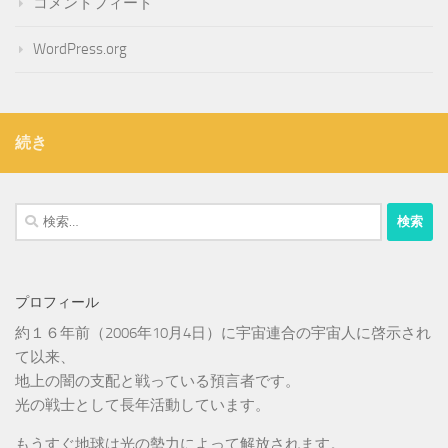
コメントフィード
WordPress.org
続き
検
索:
プロフィール
約１６年前（2006年10月4日）に宇宙連合の宇宙人に啓示され
て以来、
地上の闇の支配と戦っている預言者です。
光の戦士として長年活動しています。
もうすぐ地球は光の勢力によって解放されます。