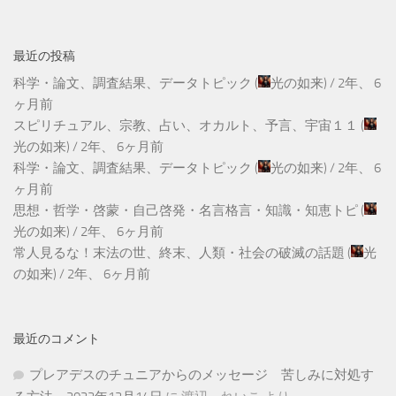
最近の投稿
科学・論文、調査結果、データトピック
(
光の如来
) /
2年、 6
ヶ月前
スピリチュアル、宗教、占い、オカルト、予言、宇宙１１
(
光の如来
) /
2年、 6ヶ月前
科学・論文、調査結果、データトピック
(
光の如来
) /
2年、 6
ヶ月前
思想・哲学・啓蒙・自己啓発・名言格言・知識・知恵トピ
(
光の如来
) /
2年、 6ヶ月前
常人見るな！末法の世、終末、人類・社会の破滅の話題
(
光
の如来
) /
2年、 6ヶ月前
最近のコメント
プレアデスのチュニアからのメッセージ 苦しみに対処す