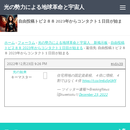
光の勢力による地球革命と宇宙人
コンテンツへスキップ
返信先: 自由投稿トピ２８８ 2023年からコンタクト１日目が始ま
る
ホーム
›
フォーラム
›
光の勢力による地球革命と宇宙人 新掲示板
›
自由投稿
トピ２８８ 2023年からコンタクト１日目が始まる
›
返信先: 自由投稿トピ２８
８ 2023年からコンタクト１日目が始まる
2022年12月23日 9:26 PM
#46439
光の如来
住宅用地の固定資産税、４倍に増税、４
キーマスター
割ではなく４倍
https://t.co/im6v5gUkfX
— ツイッター速報〜BreakingNews
(@tweetsoku1)
December 23, 2022