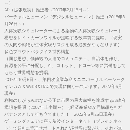
～）
AR（拡張現実）推進者（2007年2月18日～）
バーチャルヒューマン（デジタルヒューマン）推進（2018年3
月26日～）
人体実験シミュレーターによる薬物の人体実験シミュレート
構想をレイ・カーツワイルが提唱する数年前に提唱。（現実
の人間や動物が生体実験リスクを取る必要がなくなります）
多色プラウトパラダイス世界構想
（同じ思想、価値観の人達でコミュニティ、自治体を作り、
資源を公平に分配し、AI、ロボット、ドローン等に労働をして
もらう世界構想を提唱。
2015年10月6日～、第四次産業革命＆ユニバーサルベーシック
インカム＆Web3＆DAOで実現に向かっています。2022年6月
現在）
利権のしがらみのない公正に市民の最大幸福を達成するAI政府
構想を提唱（2007年上半期～）（経済産業省が同構想をAIガ
バナンスとして打ち立てました！ 2022年5月25日現在）
ゲーミングチェアに座り脳波インターネット（ブレインネッ
ト）で超AIに管理サポートされたVR世界に繋がり、それが無