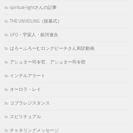
spiritual-lightさんの記事
THE UNVEILING（除幕式）
UFO・宇宙人・銀河連合
はろーふろーむロングビーチさん和訳動画
アシュター司令官、アシュター司令部
インテルアラート
オーロラ・レイ
コブラレジスタンス
スピリチュアル
チャネリングメッセージ