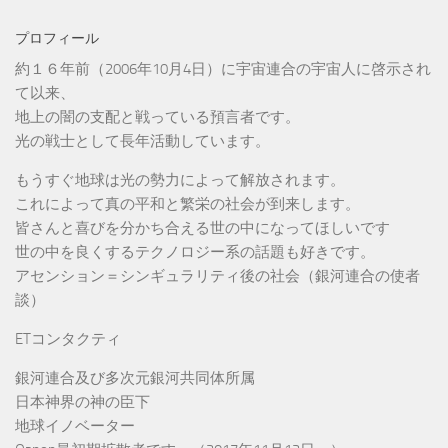
プロフィール
約１６年前（2006年10月4日）に宇宙連合の宇宙人に啓示され
て以来、
地上の闇の支配と戦っている預言者です。
光の戦士として長年活動しています。
もうすぐ地球は光の勢力によって解放されます。
これによって真の平和と繁栄の社会が到来します。
皆さんと喜びを分かち合える世の中になってほしいです
世の中を良くするテクノロジー系の話題も好きです。
アセンション＝シンギュラリティ後の社会（銀河連合の使者
談）
ETコンタクティ
銀河連合及び多次元銀河共同体所属
日本神界の神の臣下
地球イノベーター