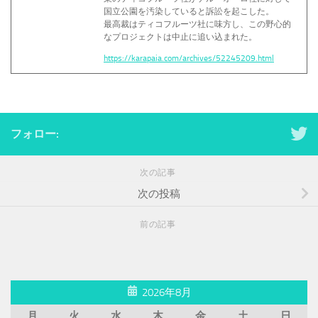
国立公園を汚染していると訴訟を起こした。
最高裁はティコフルーツ社に味方し、この野心的
なプロジェクトは中止に追い込まれた。
https://karapaia.com/archives/52245209.html
フォロー:
次の記事
次の投稿
前の記事
2026年8月
月
火
水
木
金
土
日