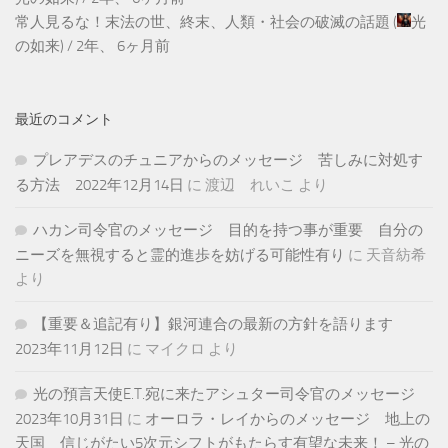
常人見るな！末法の世、終末、人類・社会の破滅の話題
(
光
の如来
) /
2年、 6ヶ月前
最近のコメント
プレアデスのチュニアからのメッセージ 苦しみに対処す
る方法 2022年12月14日
に
渡辺 れいこ
より
ハカン司令官のメッセージ 目的を持つ事が重要 自分の
ニーズを無視すると霊的進歩を妨げる可能性有り
に
天音紡希
より
【重要＆追記有り】銀河連合の最新の方針を語ります
2023年11月12日
に
マイクロ
より
光の預言天使E.T.宛に来たアシュター司令官のメッセージ
2023年10月31日
に
オーロラ・レイからのメッセージ 地上の
天国 信じがたい5次元シフトがもたらす有望な未来！ – 光の