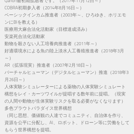
Qanon最初期拡散者です。（2017年11月12日～）
COBRA初期参入者（2014年8月16日～）
ベーシックインカム推進者（2003年～、ひろゆき、ホリエモ
ンにBIを教える）
医療用大麻合法化活動家（目標達成済み）
安楽死合法化活動家
動物を殺さない人工培養肉推進者（2011年～）
好適環境水による魚の陸上淡水人工養殖推進者（2018年3月
～）
AR（拡張現実）推進者（2007年2月18日～）
バーチャルヒューマン（デジタルヒューマン）推進（2018年3
月26日～）
人体実験シミュレーターによる薬物の人体実験シミュレート
構想をレイ・カーツワイルが提唱する数年前に提唱。（現実
の人間や動物が生体実験リスクを取る必要がなくなります）
多色プラウトパラダイス世界構想
（同じ思想、価値観の人達でコミュニティ、自治体を作り、
資源を公平に分配し、AI、ロボット、ドローン等に労働をして
もらう世界構想を提唱。