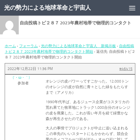
光の勢力による地球革命と宇宙人
コンテンツへスキップ
返信先: 自由投稿トピ２８７ 2023年農村地帯で物理的コンタクト
開始
ホーム
›
フォーラム
›
光の勢力による地球革命と宇宙人 新掲示板
›
自由投稿
トピ２８７ 2023年農村地帯で物理的コンタクト開始
›
返信先: 自由投稿トピ２
８７ 2023年農村地帯で物理的コンタクト開始
2022年12月22日 11:36 PM
#46415
(´・ω・｀)
オレンジの皮パワーってすごかった。12,000トン
参加者
のオレンジの皮が自然に青々とした緑をもたらす
まで（アメリカ）
1990年代半ば、あるジュース企業がコスタリカの
荒れ果てた牧草地にトラック1,000台分のオレンジ
の皮を廃棄した。これが長い年月を経て緑豊かな
森が再生させたのである。
大人の事情でプロジェクトが中止に追い込まれる
この幸先のいいスタートにもかかわらず、競合企
業のティコフルーツ社がデル・オーロ社に対して