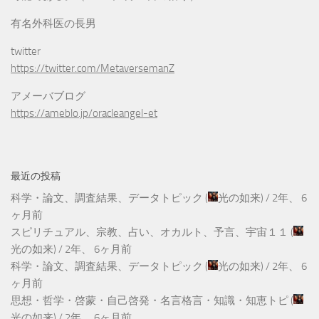
有名外科医の長男
twitter
https://twitter.com/MetaversemanZ
アメーバブログ
https://ameblo.jp/oracleangel-et
最近の投稿
科学・論文、調査結果、データトピック
(
光の如来
) /
2年、 6
ヶ月前
スピリチュアル、宗教、占い、オカルト、予言、宇宙１１
(
光の如来
) /
2年、 6ヶ月前
科学・論文、調査結果、データトピック
(
光の如来
) /
2年、 6
ヶ月前
思想・哲学・啓蒙・自己啓発・名言格言・知識・知恵トピ
(
光の如来
) /
2年、 6ヶ月前