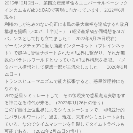
2015年10月6日～、第四次産業革命＆ユニバーサルベーシック
インカム＆Web3＆DAOで実現に向かっています。2022年6月
現在）
利権のしがらみのない公正に市民の最大幸福を達成するAI政府
構想を提唱（2007年上半期～）（経済産業省が同構想をAIガ
バナンスとして打ち立てました！ 2022年5月25日現在）
ゲーミングチェアに座り脳波インターネット（ブレインネッ
ト）で超AIに管理サポートされたVR世界に繋がり、それが無
数のパラレルワールドとなっているVR世界構想を提唱。（メ
タバース構想として構想一部が主流化しました 2020年9月
20日～）
トランスヒューマニズムで能力拡張すると、惑星管理神にも
なれる。
VRで惑星シミュレートして、その後現実で惑星創造実験をす
る神になる時代が来る。（2022年1月26日の悟り）
この宇宙は上位世界によるシミュレーションで、同時並行的
にパラレルワールド、過去、現在、未来がシミュレートされ
ている。なのでタイムマシーンを作製してタイムトラベルも
可能である。（2022年2月25日の悟り）