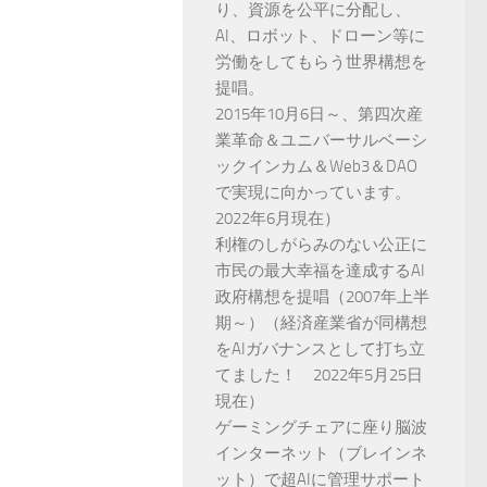
り、資源を公平に分配し、
AI、ロボット、ドローン等に
労働をしてもらう世界構想を
提唱。
2015年10月6日～、第四次産
業革命＆ユニバーサルベーシ
ックインカム＆Web3＆DAO
で実現に向かっています。
2022年6月現在）
利権のしがらみのない公正に
市民の最大幸福を達成するAI
政府構想を提唱（2007年上半
期～）（経済産業省が同構想
をAIガバナンスとして打ち立
てました！ 2022年5月25日
現在）
ゲーミングチェアに座り脳波
インターネット（ブレインネ
ット）で超AIに管理サポート