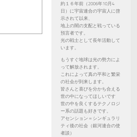
約１６年前（2006年10月4
日）に宇宙連合の宇宙人に啓
示されて以来、
地上の闇の支配と戦っている
預言者です。
光の戦士として長年活動して
います。
もうすぐ地球は光の勢力によ
って解放されます。
これによって真の平和と繁栄
の社会が到来します。
皆さんと喜びを分かち合える
世の中になってほしいです
世の中を良くするテクノロジ
ー系の話題も好きです。
アセンション＝シンギュラリ
ティ後の社会（銀河連合の使
者談）