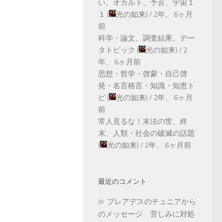
い、オカルト、予言、宇宙１
１
(
光の如来
) /
2年、 6ヶ月
前
科学・論文、調査結果、デー
タトピック
(
光の如来
) /
2
年、 6ヶ月前
思想・哲学・啓蒙・自己啓
発・名言格言・知識・知恵ト
ピ
(
光の如来
) /
2年、 6ヶ月
前
常人見るな！末法の世、終
末、人類・社会の破滅の話題
(
光の如来
) /
2年、 6ヶ月前
最近のコメント
プレアデスのチュニアから
のメッセージ 苦しみに対処