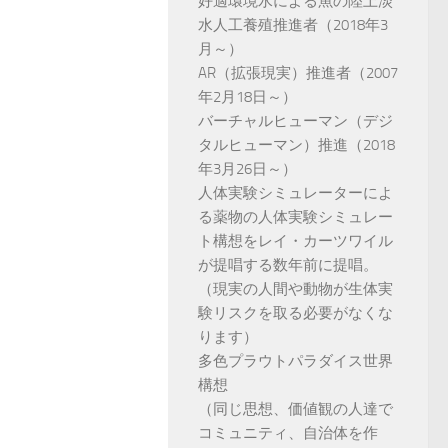
好適環境水による魚の陸上淡
水人工養殖推進者（2018年3
月～）
AR（拡張現実）推進者（2007
年2月18日～）
バーチャルヒューマン（デジ
タルヒューマン）推進（2018
年3月26日～）
人体実験シミュレーターによ
る薬物の人体実験シミュレー
ト構想をレイ・カーツワイル
が提唱する数年前に提唱。
（現実の人間や動物が生体実
験リスクを取る必要がなくな
ります）
多色プラウトパラダイス世界
構想
（同じ思想、価値観の人達で
コミュニティ、自治体を作