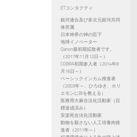
ETコンタクティ
銀河連合及び多次元銀河共同
体所属
日本神界の神の臣下
地球イノベーター
Qanon最初期拡散者です。
（2017年11月12日～）
COBRA初期参入者（2014年8
月16日～）
ベーシックインカム推進者
（2003年～、ひろゆき、ホリ
エモンにBIを教える）
医療用大麻合法化活動家（目
標達成済み）
安楽死合法化活動家
動物を殺さない人工培養肉推
進者（2011年～）