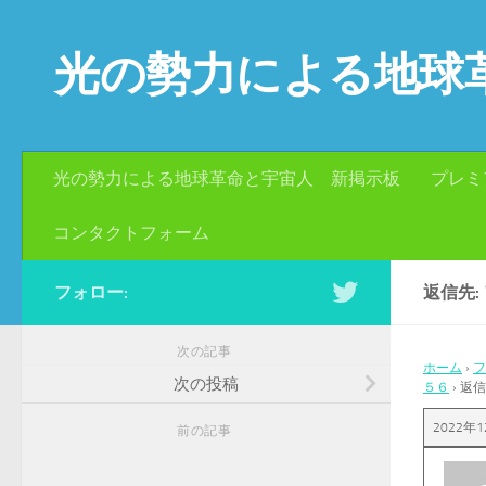
コンテンツへスキップ
光の勢力による地球
光の勢力による地球革命と宇宙人 新掲示板
プレミ
コンタクトフォーム
フォロー:
返信先:
次の記事
ホーム
›
フ
次の投稿
５６
›
返信
2022年1
前の記事