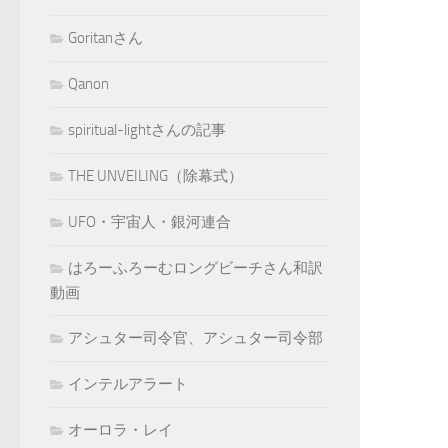
Goritanさん
Qanon
spiritual-lightさんの記事
THE UNVEILING（除幕式）
UFO・宇宙人・銀河連合
はろーふろーむロングビーチさん和訳
動画
アシュター司令官、アシュター司令部
インテルアラート
オーロラ・レイ