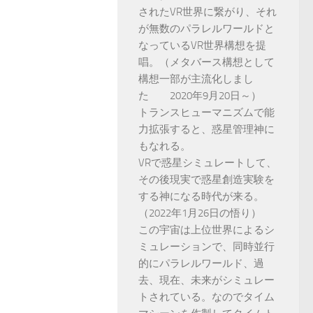
されたVR世界に繋がり、それ
が無数のパラレルワールドと
なっているVR世界構想を提
唱。（メタバース構想として
構想一部が主流化しまし
た 2020年9月20日～）
トランスヒューマニズムで能
力拡張すると、惑星管理神に
もなれる。
VRで惑星シミュレートして、
その後現実で惑星創造実験を
する神になる時代が来る。
（2022年1月26日の悟り）
この宇宙は上位世界によるシ
ミュレーションで、同時並行
的にパラレルワールド、過
去、現在、未来がシミュレー
トされている。なのでタイム