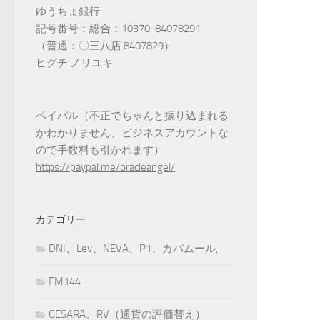
ゆうちょ銀行
記号番号：総合：10370-84078291
（普通：〇三八店 8407829）
ヒグチ ノリユキ
ペイパル（不正でちゃんと振り込まれる
かわかりません、ビジネスアカウントな
ので手数料も引かれます）
https://paypal.me/oracleangel/
カテゴリー
DNI、Lev、NEVA、P1、カバムール,
FM144
GESARA、RV（通貨の評価替え）