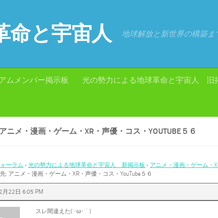
革命と宇宙人
地球解放と新世界の構築ま
アムメンバー掲示板
光の勢力による地球革命と宇宙人 旧
 アニメ・漫画・ゲーム・XR・声優・コス・YOUTUBE５６
ォーラム
›
光の勢力による地球革命と宇宙人 新掲示板
›
アニメ・漫画・ゲーム・XR
先: アニメ・漫画・ゲーム・XR・声優・コス・YouTube５６
2月22日 6:05 PM
スレ間違えた(´･ω･｀)