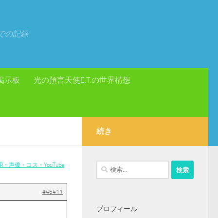
での記録
掲示板
光の預言天使E.T.の世界構想
続き
・声優・コス・YouTube
検
索:
#46411
プロフィール