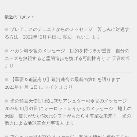
最近のコメント
プレアデスのチュニアからのメッセージ 苦しみに対処す
る方法 2022年12月14日
に
渡辺 れいこ
より
ハカン司令官のメッセージ 目的を持つ事が重要 自分の
ニーズを無視すると霊的進歩を妨げる可能性有り
に
天音紡希
より
【重要＆追記有り】銀河連合の最新の方針を語ります
2023年11月12日
に
マイクロ
より
光の預言天使E.T.宛に来たアシュター司令官のメッセージ
2023年10月31日
に
オーロラ・レイからのメッセージ 地上の
天国 信じがたい5次元シフトがもたらす有望な未来！ – 光の
勢力による地球革命と宇宙人
より
アシュター司令官のメッセージ 闇は地球から連れ去られ