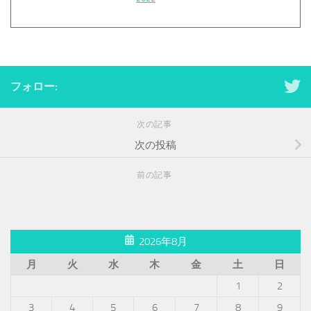
フォロー:
次の記事
次の投稿
前の記事
2026年8月
月
火
水
木
金
土
日
1
2
3
4
5
6
7
8
9