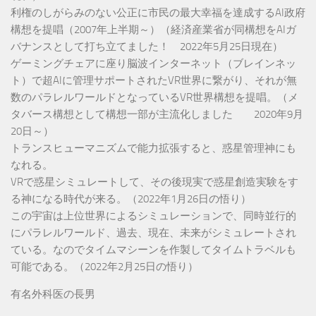
利権のしがらみのない公正に市民の最大幸福を達成するAI政府
構想を提唱（2007年上半期～）（経済産業省が同構想をAIガ
バナンスとして打ち立てました！ 2022年5月25日現在）
ゲーミングチェアに座り脳波インターネット（ブレインネッ
ト）で超AIに管理サポートされたVR世界に繋がり、それが無
数のパラレルワールドとなっているVR世界構想を提唱。（メ
タバース構想として構想一部が主流化しました 2020年9月
20日～）
トランスヒューマニズムで能力拡張すると、惑星管理神にも
なれる。
VRで惑星シミュレートして、その後現実で惑星創造実験をす
る神になる時代が来る。（2022年1月26日の悟り）
この宇宙は上位世界によるシミュレーションで、同時並行的
にパラレルワールド、過去、現在、未来がシミュレートされ
ている。なのでタイムマシーンを作製してタイムトラベルも
可能である。（2022年2月25日の悟り）
有名外科医の長男