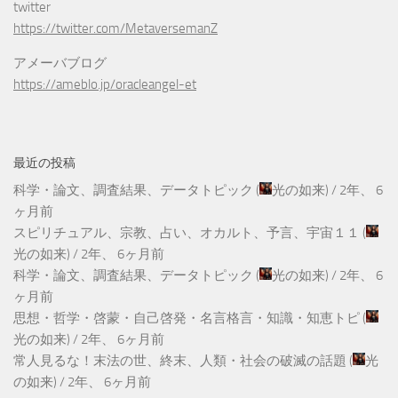
twitter
https://twitter.com/MetaversemanZ
アメーバブログ
https://ameblo.jp/oracleangel-et
最近の投稿
科学・論文、調査結果、データトピック
(
光の如来
) /
2年、 6
ヶ月前
スピリチュアル、宗教、占い、オカルト、予言、宇宙１１
(
光の如来
) /
2年、 6ヶ月前
科学・論文、調査結果、データトピック
(
光の如来
) /
2年、 6
ヶ月前
思想・哲学・啓蒙・自己啓発・名言格言・知識・知恵トピ
(
光の如来
) /
2年、 6ヶ月前
常人見るな！末法の世、終末、人類・社会の破滅の話題
(
光
の如来
) /
2年、 6ヶ月前