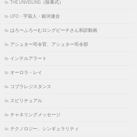
THE UNVEILING（除幕式）
UFO・宇宙人・銀河連合
はろーふろーむロングビーチさん和訳動画
アシュター司令官、アシュター司令部
インテルアラート
オーロラ・レイ
コブラレジスタンス
スピリチュアル
チャネリングメッセージ
テクノロジー、シンギュラリティ