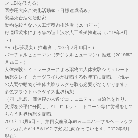
ンにBIを教える）
医療用大麻合法化活動家（目標達成済み）
安楽死合法化活動家
動物を殺さない人工培養肉推進者（2011年～）
好適環境水による魚の陸上淡水人工養殖推進者（2018年3月
～）
AR（拡張現実）推進者（2007年2月18日～）
バーチャルヒューマン（デジタルヒューマン）推進（2018年3
月26日～）
人体実験シミュレーターによる薬物の人体実験シミュレート
構想をレイ・カーツワイルが提唱する数年前に提唱。（現実
の人間や動物が生体実験リスクを取る必要がなくなります）
多色プラウトパラダイス世界構想
（同じ思想、価値観の人達でコミュニティ、自治体を作り、
資源を公平に分配し、AI、ロボット、ドローン等に労働をして
もらう世界構想を提唱。
2015年10月6日～、第四次産業革命＆ユニバーサルベーシック
インカム＆Web3＆DAOで実現に向かっています。2022年6月
現在）