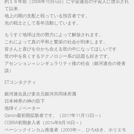
約１６年前（2006年10月4日）に宇宙連合の宇宙人に啓示され
て以来、
地上の闇の支配と戦っている預言者です。
光の戦士として長年活動しています。
もうすぐ地球は光の勢力によって解放されます。
これによって真の平和と繁栄の社会が到来します。
皆さんと喜びを分かち合える世の中になってほしいです
世の中を良くするテクノロジー系の話題も好きです。
アセンション＝シンギュラリティ後の社会（銀河連合の使者
談）
ETコンタクティ
銀河連合及び多次元銀河共同体所属
日本神界の神の臣下
地球イノベーター
Qanon最初期拡散者です。（2017年11月12日～）
COBRA初期参入者（2014年8月16日～）
ベーシックインカム推進者（2003年～、ひろゆき、ホリエモ