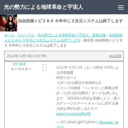
光の勢力による地球革命と宇宙人
コンテンツへスキップ
返信先: 自由投稿トピ２８６ 今年中に３次元システムは終了します
ホーム
›
フォーラム
›
光の勢力による地球革命と宇宙人 新掲示板
›
自由投稿
トピ２８６ 今年中に３次元システムは終了します
›
返信先: 自由投稿トピ２８
６ 今年中に３次元システムは終了します
2022年12月18日 2:32 PM
#46238
光の如来
2022年12月17日（土）の時点でGCRによ
キーマスター
る共和国復
特別リポート
12月17日土曜日午前6時54分
トランプ大統領「ペンタゴンと軍隊は明
日（12月18日日曜日）すべてを押し出し
ます。 NESARAの完全な実施により、残り
のディープステート·キャバルに対する暴
力的な弾圧が起こるだろう
https://t.co/zcLnUR5xPB
— PFC JAPAN (@PFCJAPAN1)
December 18,
2022