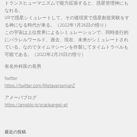
トランスヒューマニズムで能力拡張すると、惑星管理神にも
なれる。
VRで惑星シミュレートして、その後現実で惑星創造実験をす
る神になる時代が来る。（2022年1月26日の悟り）
この宇宙は上位世界によるシミュレーションで、同時並行的
にパラレルワールド、過去、現在、未来がシミュレートされ
ている。なのでタイムマシーンを作製してタイムトラベルも
可能である。（2022年2月25日の悟り）
有名外科医の長男
twitter
https://twitter.com/MetaversemanZ
アメーバブログ
https://ameblo.jp/oracleangel-et
最近の投稿