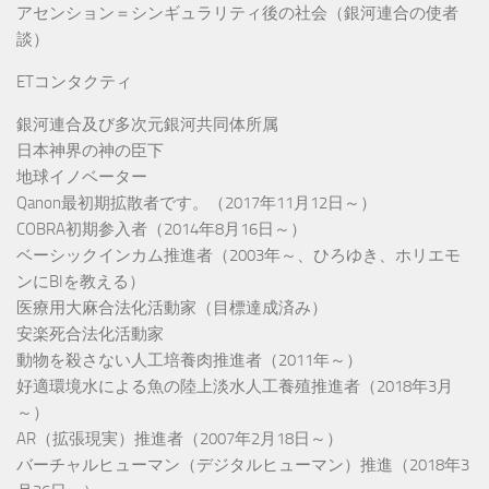
アセンション＝シンギュラリティ後の社会（銀河連合の使者
談）
ETコンタクティ
銀河連合及び多次元銀河共同体所属
日本神界の神の臣下
地球イノベーター
Qanon最初期拡散者です。（2017年11月12日～）
COBRA初期参入者（2014年8月16日～）
ベーシックインカム推進者（2003年～、ひろゆき、ホリエモ
ンにBIを教える）
医療用大麻合法化活動家（目標達成済み）
安楽死合法化活動家
動物を殺さない人工培養肉推進者（2011年～）
好適環境水による魚の陸上淡水人工養殖推進者（2018年3月
～）
AR（拡張現実）推進者（2007年2月18日～）
バーチャルヒューマン（デジタルヒューマン）推進（2018年3