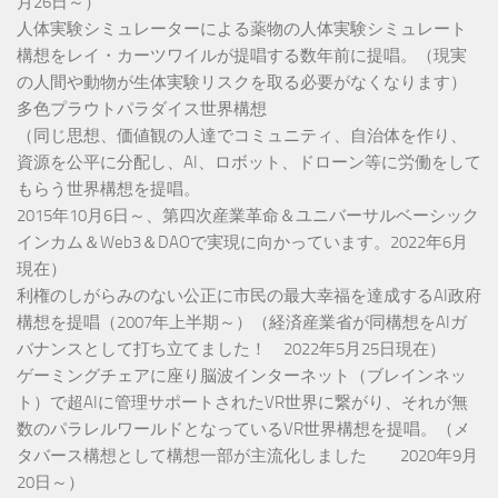
月26日～）
人体実験シミュレーターによる薬物の人体実験シミュレート
構想をレイ・カーツワイルが提唱する数年前に提唱。（現実
の人間や動物が生体実験リスクを取る必要がなくなります）
多色プラウトパラダイス世界構想
（同じ思想、価値観の人達でコミュニティ、自治体を作り、
資源を公平に分配し、AI、ロボット、ドローン等に労働をして
もらう世界構想を提唱。
2015年10月6日～、第四次産業革命＆ユニバーサルベーシック
インカム＆Web3＆DAOで実現に向かっています。2022年6月
現在）
利権のしがらみのない公正に市民の最大幸福を達成するAI政府
構想を提唱（2007年上半期～）（経済産業省が同構想をAIガ
バナンスとして打ち立てました！ 2022年5月25日現在）
ゲーミングチェアに座り脳波インターネット（ブレインネッ
ト）で超AIに管理サポートされたVR世界に繋がり、それが無
数のパラレルワールドとなっているVR世界構想を提唱。（メ
タバース構想として構想一部が主流化しました 2020年9月
20日～）