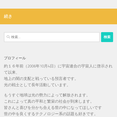
続き
検
索:
プロフィール
約１６年前（2006年10月4日）に宇宙連合の宇宙人に啓示され
て以来、
地上の闇の支配と戦っている預言者です。
光の戦士として長年活動しています。
もうすぐ地球は光の勢力によって解放されます。
これによって真の平和と繁栄の社会が到来します。
皆さんと喜びを分かち合える世の中になってほしいです
世の中を良くするテクノロジー系の話題も好きです。