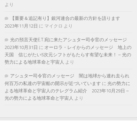
より
【重要＆追記有り】銀河連合の最新の方針を語ります
2023年11月12日
に
マイクロ
より
光の預言天使E.T.宛に来たアシュター司令官のメッセージ
2023年10月31日
に
オーロラ・レイからのメッセージ 地上の
天国 信じがたい5次元シフトがもたらす有望な未来！ – 光の
勢力による地球革命と宇宙人
より
アシュター司令官のメッセージ 闇は地球から連れ去られ
何百万の私達の宇宙船の開示が近づいています
に
光の勢力に
よる地球革命と宇宙人のテレグラム紹介 2023年10月29日 –
光の勢力による地球革命と宇宙人
より