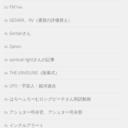
FM144
GESARA、RV（通貨の評価替え）
Goritanさん
Qanon
spiritual-lightさんの記事
THE UNVEILING（除幕式）
UFO・宇宙人・銀河連合
はろーふろーむロングビーチさん和訳動画
アシュター司令官、アシュター司令部
インテルアラート