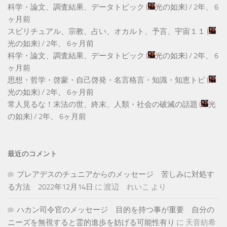
科学・論文、調査結果、データトピック
(
光の如来
) /
2年、 6
ヶ月前
スピリチュアル、宗教、占い、オカルト、予言、宇宙１１
(
光の如来
) /
2年、 6ヶ月前
科学・論文、調査結果、データトピック
(
光の如来
) /
2年、 6
ヶ月前
思想・哲学・啓蒙・自己啓発・名言格言・知識・知恵トピ
(
光の如来
) /
2年、 6ヶ月前
常人見るな！末法の世、終末、人類・社会の破滅の話題
(
光
の如来
) /
2年、 6ヶ月前
最近のコメント
プレアデスのチュニアからのメッセージ 苦しみに対処す
る方法 2022年12月14日
に
渡辺 れいこ
より
ハカン司令官のメッセージ 目的を持つ事が重要 自分の
ニーズを無視すると霊的進歩を妨げる可能性有り
に
天音紡希