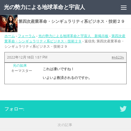
光の勢力による地球革命と宇宙人
コンテンツへスキップ
返信先: 第四次産業革命・シンギュラリティ系ビジネス・技術２９
ホーム
›
フォーラム
›
光の勢力による地球革命と宇宙人 新掲示板
›
第四次産
業革命・シンギュラリティ系ビジネス・技術２９
›
返信先: 第四次産業革命・
シンギュラリティ系ビジネス・技術２９
2022年12月18日 1:57 PM
#46234
光の如来
これは凄いですね！
キーマスター
いよいよ救済されるのですか。
フォロー:
次の記事