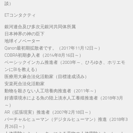
談）
ETコンタクティ
銀河連合及び多次元銀河共同体所属
日本神界の神の臣下
地球イノベーター
Qanon最初期拡散者です。（2017年11月12日～）
COBRA初期参入者（2014年8月16日～）
ベーシックインカム推進者（2003年～、ひろゆき、ホリエモ
ンにBIを教える）
医療用大麻合法化活動家（目標達成済み）
安楽死合法化活動家
動物を殺さない人工培養肉推進者（2011年～）
好適環境水による魚の陸上淡水人工養殖推進者（2018年3月
～）
AR（拡張現実）推進者（2007年2月18日～）
バーチャルヒューマン（デジタルヒューマン）推進（2018年3
月26日～）