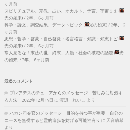
ヶ月前
スピリチュアル、宗教、占い、オカルト、予言、宇宙１１
(
光の如来
) /
2年、 6ヶ月前
科学・論文、調査結果、データトピック
(
光の如来
) /
2年、 6
ヶ月前
思想・哲学・啓蒙・自己啓発・名言格言・知識・知恵トピ
(
光の如来
) /
2年、 6ヶ月前
常人見るな！末法の世、終末、人類・社会の破滅の話題
(
光
の如来
) /
2年、 6ヶ月前
最近のコメント
プレアデスのチュニアからのメッセージ 苦しみに対処す
る方法 2022年12月14日
に
渡辺 れいこ
より
ハカン司令官のメッセージ 目的を持つ事が重要 自分の
ニーズを無視すると霊的進歩を妨げる可能性有り
に
天音紡希
より