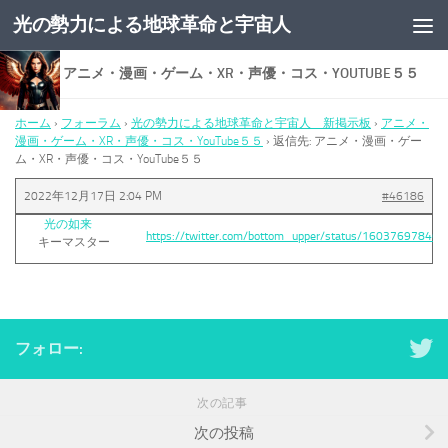
光の勢力による地球革命と宇宙人
コンテンツへスキップ
返信先: アニメ・漫画・ゲーム・XR・声優・コス・YOUTUBE５５
ホーム
›
フォーラム
›
光の勢力による地球革命と宇宙人 新掲示板
›
アニメ・
漫画・ゲーム・XR・声優・コス・YouTube５５
›
返信先: アニメ・漫画・ゲー
ム・XR・声優・コス・YouTube５５
2022年12月17日 2:04 PM
#46186
光の如来
https://twitter.com/bottom_upper/status/16037697846
キーマスター
フォロー:
次の記事
次の投稿