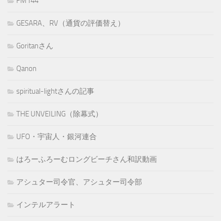
FM144
GESARA、RV（通貨の評価替え）
Goritanさん
Qanon
spiritual-lightさんの記事
THE UNVEILING（除幕式）
UFO・宇宙人・銀河連合
はろーふろーむロングビーチさん和訳動画
アシュター司令官、アシュター司令部
インテルアラート