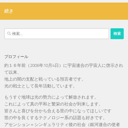
続き
検
索:
プロフィール
約１６年前（2006年10月4日）に宇宙連合の宇宙人に啓示され
て以来、
地上の闇の支配と戦っている預言者です。
光の戦士として長年活動しています。
もうすぐ地球は光の勢力によって解放されます。
これによって真の平和と繁栄の社会が到来します。
皆さんと喜びを分かち合える世の中になってほしいです
世の中を良くするテクノロジー系の話題も好きです。
アセンション＝シンギュラリティ後の社会（銀河連合の使者