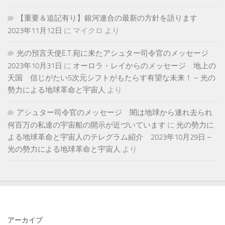
【重要＆追記有り】銀河連合の最新の方針を語ります
2023年11月12日
に
マイクロ
より
光の預言天使E.T.宛に来たアシュター司令官のメッセージ
2023年10月31日
に
オーロラ・レイからのメッセージ 地上の
天国 信じがたい5次元シフトがもたらす有望な未来！ – 光の
勢力による地球革命と宇宙人
より
アシュター司令官のメッセージ 闇は地球から連れ去られ
何百万の私達の宇宙船の開示が近づいています
に
光の勢力に
よる地球革命と宇宙人のテレグラム紹介 2023年10月29日 –
光の勢力による地球革命と宇宙人
より
アーカイブ