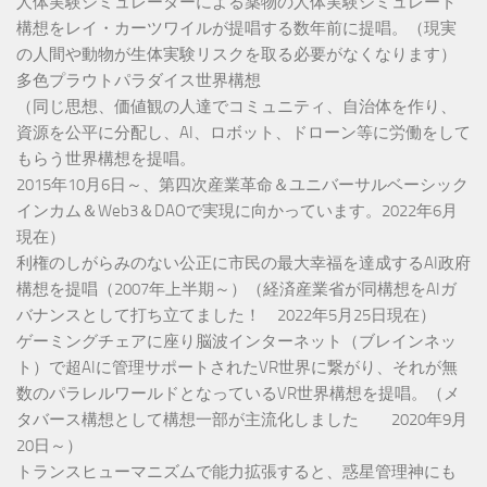
人体実験シミュレーターによる薬物の人体実験シミュレート
構想をレイ・カーツワイルが提唱する数年前に提唱。（現実
の人間や動物が生体実験リスクを取る必要がなくなります）
多色プラウトパラダイス世界構想
（同じ思想、価値観の人達でコミュニティ、自治体を作り、
資源を公平に分配し、AI、ロボット、ドローン等に労働をして
もらう世界構想を提唱。
2015年10月6日～、第四次産業革命＆ユニバーサルベーシック
インカム＆Web3＆DAOで実現に向かっています。2022年6月
現在）
利権のしがらみのない公正に市民の最大幸福を達成するAI政府
構想を提唱（2007年上半期～）（経済産業省が同構想をAIガ
バナンスとして打ち立てました！ 2022年5月25日現在）
ゲーミングチェアに座り脳波インターネット（ブレインネッ
ト）で超AIに管理サポートされたVR世界に繋がり、それが無
数のパラレルワールドとなっているVR世界構想を提唱。（メ
タバース構想として構想一部が主流化しました 2020年9月
20日～）
トランスヒューマニズムで能力拡張すると、惑星管理神にも