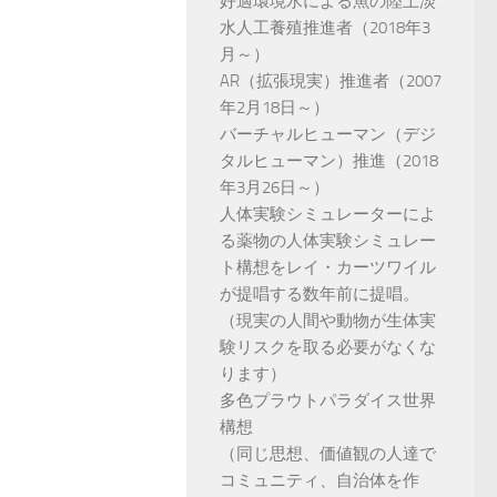
好適環境水による魚の陸上淡
水人工養殖推進者（2018年3
月～）
AR（拡張現実）推進者（2007
年2月18日～）
バーチャルヒューマン（デジ
タルヒューマン）推進（2018
年3月26日～）
人体実験シミュレーターによ
る薬物の人体実験シミュレー
ト構想をレイ・カーツワイル
が提唱する数年前に提唱。
（現実の人間や動物が生体実
験リスクを取る必要がなくな
ります）
多色プラウトパラダイス世界
構想
（同じ思想、価値観の人達で
コミュニティ、自治体を作