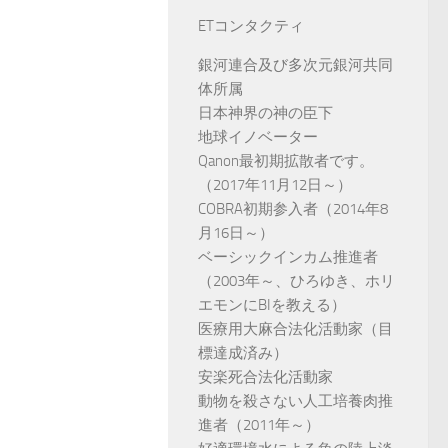
ETコンタクティ
銀河連合及び多次元銀河共同
体所属
日本神界の神の臣下
地球イノベーター
Qanon最初期拡散者です。
（2017年11月12日～）
COBRA初期参入者（2014年8
月16日～）
ベーシックインカム推進者
（2003年～、ひろゆき、ホリ
エモンにBIを教える）
医療用大麻合法化活動家（目
標達成済み）
安楽死合法化活動家
動物を殺さない人工培養肉推
進者（2011年～）