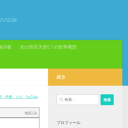
での記録
掲示板
光の預言天使E.T.の世界構想
続き
・声優・コス・YouTube
検
索:
#46114
プロフィール