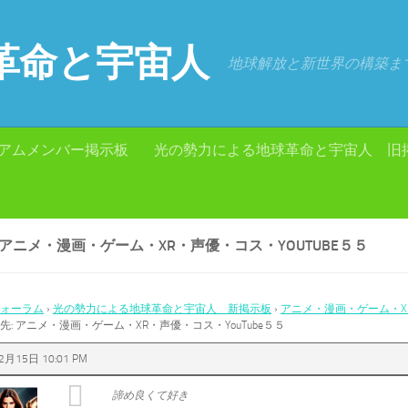
革命と宇宙人
地球解放と新世界の構築ま
アムメンバー掲示板
光の勢力による地球革命と宇宙人 旧
 アニメ・漫画・ゲーム・XR・声優・コス・YOUTUBE５５
ォーラム
›
光の勢力による地球革命と宇宙人 新掲示板
›
アニメ・漫画・ゲーム・XR
先: アニメ・漫画・ゲーム・XR・声優・コス・YouTube５５
2月15日 10:01 PM
諦め良くて好き