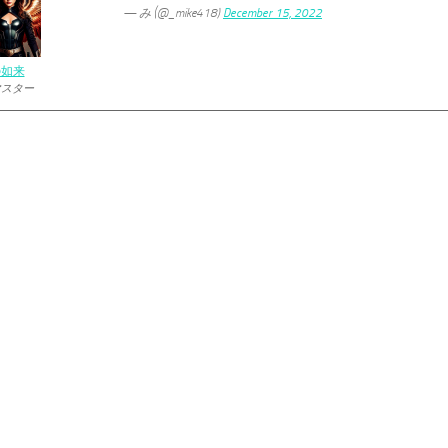
— み (@_mike418)
December 15, 2022
の如来
マスター