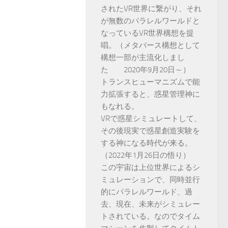
されたVR世界に繋がり、それ
が無数のパラレルワールドと
なっているVR世界構想を提
唱。（メタバース構想として
構想一部が主流化しまし
た 2020年9月20日～）
トランスヒューマニズムで能
力拡張すると、惑星管理神に
もなれる。
VRで惑星シミュレートして、
その後現実で惑星創造実験を
する神になる時代が来る。
（2022年1月26日の悟り）
この宇宙は上位世界によるシ
ミュレーションで、同時並行
的にパラレルワールド、過
去、現在、未来がシミュレー
トされている。なのでタイム