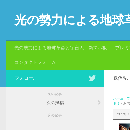
コンテンツへスキップ
光の勢力による地球
光の勢力による地球革命と宇宙人 新掲示板
プレミ
コンタクトフォーム
フォロー:
返信先:
次の記事
ホーム
›
フ
次の投稿
５５
›
返信
2022年1
前の記事