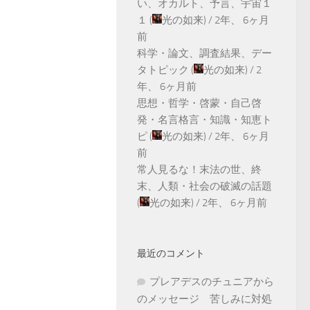
い、オカルト、予言、宇宙１
１
(
光の如来
) /
2年、 6ヶ月
前
科学・論文、調査結果、デー
タトピック
(
光の如来
) /
2
年、 6ヶ月前
思想・哲学・啓蒙・自己啓
発・名言格言・知識・知恵ト
ピ
(
光の如来
) /
2年、 6ヶ月
前
常人見るな！末法の世、終
末、人類・社会の破滅の話題
(
光の如来
) /
2年、 6ヶ月前
最近のコメント
プレアデスのチュニアから
のメッセージ 苦しみに対処