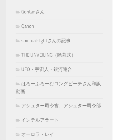
Goritanさん
Qanon
spiritual-lightさんの記事
THE UNVEILING（除幕式）
UFO・宇宙人・銀河連合
はろーふろーむロングビーチさん和訳
動画
アシュター司令官、アシュター司令部
インテルアラート
オーロラ・レイ