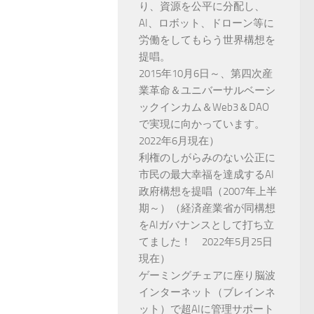
り、資源を公平に分配し、
AI、ロボット、ドローン等に
労働をしてもらう世界構想を
提唱。
2015年10月6日～、第四次産
業革命＆ユニバーサルベーシ
ックインカム＆Web3＆DAO
で実現に向かっています。
2022年6月現在）
利権のしがらみのない公正に
市民の最大幸福を達成するAI
政府構想を提唱（2007年上半
期～）（経済産業省が同構想
をAIガバナンスとして打ち立
てました！ 2022年5月25日
現在）
ゲーミングチェアに座り脳波
インターネット（ブレインネ
ット）で超AIに管理サポート