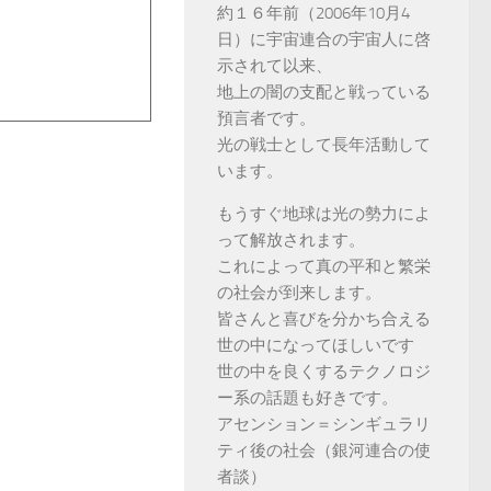
約１６年前（2006年10月4
日）に宇宙連合の宇宙人に啓
示されて以来、
地上の闇の支配と戦っている
預言者です。
光の戦士として長年活動して
います。
もうすぐ地球は光の勢力によ
って解放されます。
これによって真の平和と繁栄
の社会が到来します。
皆さんと喜びを分かち合える
世の中になってほしいです
世の中を良くするテクノロジ
ー系の話題も好きです。
アセンション＝シンギュラリ
ティ後の社会（銀河連合の使
者談）