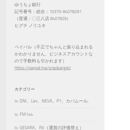
ゆうちょ銀行
記号番号：総合：10370-84078291
（普通：〇三八店 8407829）
ヒグチ ノリユキ
ペイパル（不正でちゃんと振り込まれる
かわかりません、ビジネスアカウントな
ので手数料も引かれます）
https://paypal.me/oracleangel/
カテゴリー
DNI、Lev、NEVA、P1、カバムール,
FM144
GESARA、RV（通貨の評価替え）