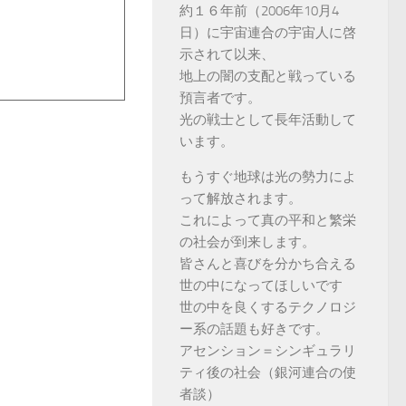
約１６年前（2006年10月4
日）に宇宙連合の宇宙人に啓
示されて以来、
地上の闇の支配と戦っている
預言者です。
光の戦士として長年活動して
います。
もうすぐ地球は光の勢力によ
って解放されます。
これによって真の平和と繁栄
の社会が到来します。
皆さんと喜びを分かち合える
世の中になってほしいです
世の中を良くするテクノロジ
ー系の話題も好きです。
アセンション＝シンギュラリ
ティ後の社会（銀河連合の使
者談）