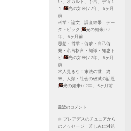
い、オカルト、予言、宇宙１
１
(
光の如来
) /
2年、 6ヶ月
前
科学・論文、調査結果、デー
タトピック
(
光の如来
) /
2
年、 6ヶ月前
思想・哲学・啓蒙・自己啓
発・名言格言・知識・知恵ト
ピ
(
光の如来
) /
2年、 6ヶ月
前
常人見るな！末法の世、終
末、人類・社会の破滅の話題
(
光の如来
) /
2年、 6ヶ月前
最近のコメント
プレアデスのチュニアから
のメッセージ 苦しみに対処