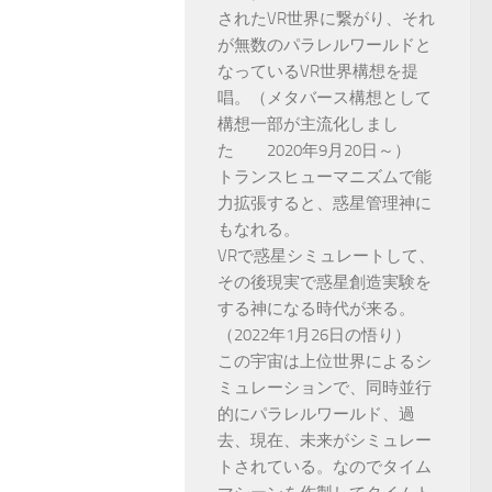
されたVR世界に繋がり、それ
が無数のパラレルワールドと
なっているVR世界構想を提
唱。（メタバース構想として
構想一部が主流化しまし
た 2020年9月20日～）
トランスヒューマニズムで能
力拡張すると、惑星管理神に
もなれる。
VRで惑星シミュレートして、
その後現実で惑星創造実験を
する神になる時代が来る。
（2022年1月26日の悟り）
この宇宙は上位世界によるシ
ミュレーションで、同時並行
的にパラレルワールド、過
去、現在、未来がシミュレー
トされている。なのでタイム