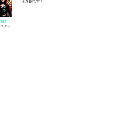
未来的です！
の如来
マスター