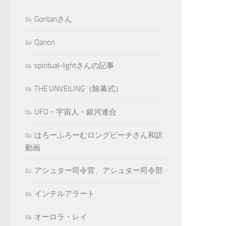
Goritanさん
Qanon
spiritual-lightさんの記事
THE UNVEILING（除幕式）
UFO・宇宙人・銀河連合
はろーふろーむロングビーチさん和訳
動画
アシュター司令官、アシュター司令部
インテルアラート
オーロラ・レイ