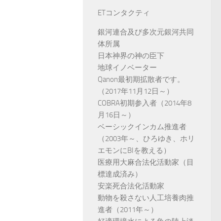
ETコンタクティ
銀河連合及び多次元銀河共同
体所属
日本神界の神の臣下
地球イノベーター
Qanon最初期拡散者です。
（2017年11月12日～）
COBRA初期参入者（2014年8
月16日～）
ベーシックインカム推進者
（2003年～、ひろゆき、ホリ
エモンにBIを教える）
医療用大麻合法化活動家（目
標達成済み）
安楽死合法化活動家
動物を殺さない人工培養肉推
進者（2011年～）