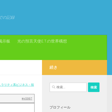
での記録
掲示板
光の預言天使E.T.の世界構想
続き
ュラリティ系ビジネス・技
検
索:
#45997
プロフィール