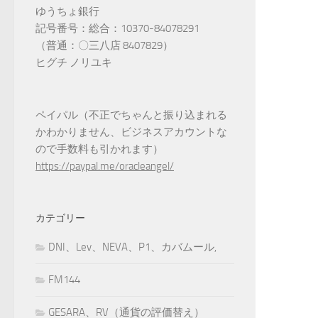
ゆうちょ銀行
記号番号：総合：10370-84078291
（普通：〇三八店 8407829）
ヒグチ ノリユキ
ペイパル（不正でちゃんと振り込まれる
かわかりません、ビジネスアカウントな
ので手数料も引かれます）
https://paypal.me/oracleangel/
カテゴリー
DNI、Lev、NEVA、P1、カバムール,
FM144
GESARA、RV（通貨の評価替え）