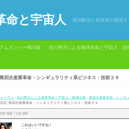
革命と宇宙人
地球解放と新世界の構築ま
アムメンバー掲示板
光の勢力による地球革命と宇宙人 旧
: 第四次産業革命・シンギュラリティ系ビジネス・技術２９
ォーラム
›
光の勢力による地球革命と宇宙人 新掲示板
›
第四次産業革命・シンギ
信先: 第四次産業革命・シンギュラリティ系ビジネス・技術２９
2月13日 11:02 AM
これはいいですね！