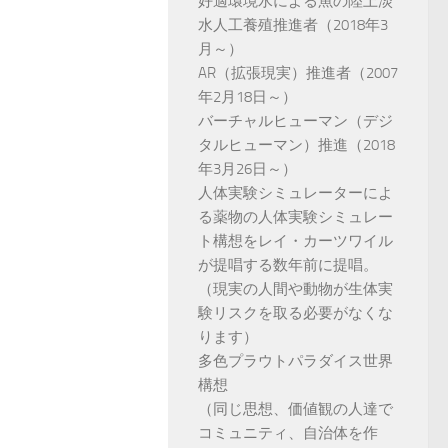
好適環境水による魚の陸上淡
水人工養殖推進者（2018年3
月～）
AR（拡張現実）推進者（2007
年2月18日～）
バーチャルヒューマン（デジ
タルヒューマン）推進（2018
年3月26日～）
人体実験シミュレーターによ
る薬物の人体実験シミュレー
ト構想をレイ・カーツワイル
が提唱する数年前に提唱。
（現実の人間や動物が生体実
験リスクを取る必要がなくな
ります）
多色プラウトパラダイス世界
構想
（同じ思想、価値観の人達で
コミュニティ、自治体を作