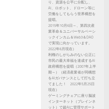
り、資源を公平に分配し、
AI、ロボット、ドローン等に
労働をしてもらう世界構想を
提唱。
2015年10月6日～、第四次産
業革命＆ユニバーサルベーシ
ックインカム＆Web3＆DAO
で実現に向かっています。
2022年6月現在）
利権のしがらみのない公正に
市民の最大幸福を達成するAI
政府構想を提唱（2007年上半
期～）（経済産業省が同構想
をAIガバナンスとして打ち立
てました！ 2022年5月25日
現在）
ゲーミングチェアに座り脳波
インターネット（ブレインネ
ット）で超AIに管理サポート