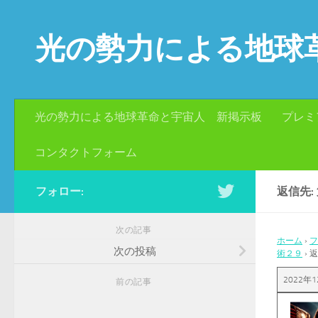
コンテンツへスキップ
光の勢力による地球
光の勢力による地球革命と宇宙人 新掲示板
プレミ
コンタクトフォーム
フォロー:
返信先
次の記事
ホーム
›
フ
次の投稿
術２９
›
返
2022年1
前の記事