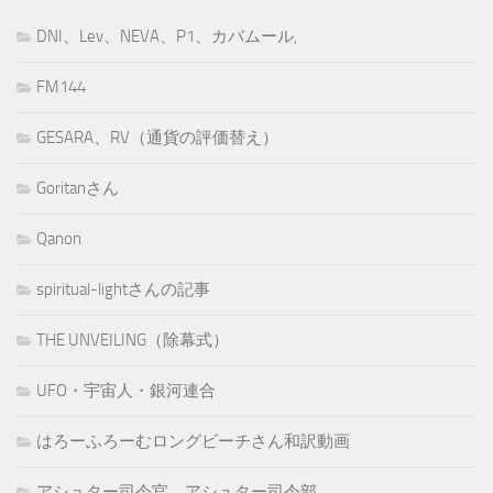
DNI、Lev、NEVA、P1、カバムール,
FM144
GESARA、RV（通貨の評価替え）
Goritanさん
Qanon
spiritual-lightさんの記事
THE UNVEILING（除幕式）
UFO・宇宙人・銀河連合
はろーふろーむロングビーチさん和訳動画
アシュター司令官、アシュター司令部