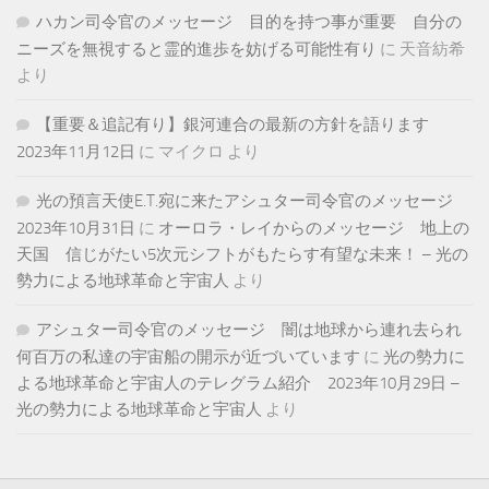
ハカン司令官のメッセージ 目的を持つ事が重要 自分の
ニーズを無視すると霊的進歩を妨げる可能性有り
に
天音紡希
より
【重要＆追記有り】銀河連合の最新の方針を語ります
2023年11月12日
に
マイクロ
より
光の預言天使E.T.宛に来たアシュター司令官のメッセージ
2023年10月31日
に
オーロラ・レイからのメッセージ 地上の
天国 信じがたい5次元シフトがもたらす有望な未来！ – 光の
勢力による地球革命と宇宙人
より
アシュター司令官のメッセージ 闇は地球から連れ去られ
何百万の私達の宇宙船の開示が近づいています
に
光の勢力に
よる地球革命と宇宙人のテレグラム紹介 2023年10月29日 –
光の勢力による地球革命と宇宙人
より