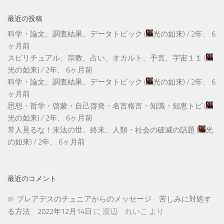
最近の投稿
科学・論文、調査結果、データトピック
(
光の如来
) /
2年、 6
ヶ月前
スピリチュアル、宗教、占い、オカルト、予言、宇宙１１
(
光の如来
) /
2年、 6ヶ月前
科学・論文、調査結果、データトピック
(
光の如来
) /
2年、 6
ヶ月前
思想・哲学・啓蒙・自己啓発・名言格言・知識・知恵トピ
(
光の如来
) /
2年、 6ヶ月前
常人見るな！末法の世、終末、人類・社会の破滅の話題
(
光
の如来
) /
2年、 6ヶ月前
最近のコメント
プレアデスのチュニアからのメッセージ 苦しみに対処す
る方法 2022年12月14日
に
渡辺 れいこ
より