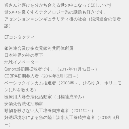
皆さんと喜びを分かち合える世の中になってほしいです
世の中を良くするテクノロジー系の話題も好きです。
アセンション＝シンギュラリティ後の社会（銀河連合の使者
談）
ETコンタクティ
銀河連合及び多次元銀河共同体所属
日本神界の神の臣下
地球イノベーター
Qanon最初期拡散者です。（2017年11月12日～）
COBRA初期参入者（2014年8月16日～）
ベーシックインカム推進者（2003年～、ひろゆき、ホリエモ
ンにBIを教える）
医療用大麻合法化活動家（目標達成済み）
安楽死合法化活動家
動物を殺さない人工培養肉推進者（2011年～）
好適環境水による魚の陸上淡水人工養殖推進者（2018年3月
～）