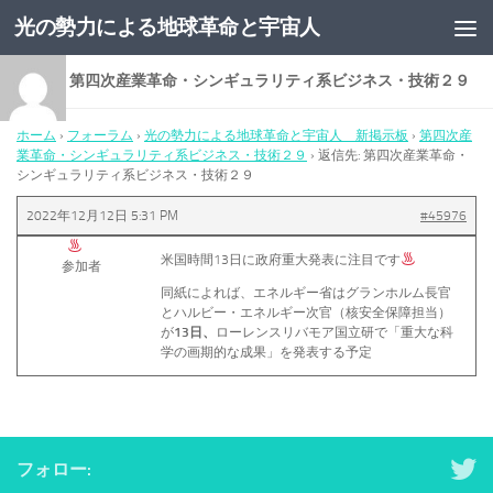
光の勢力による地球革命と宇宙人
コンテンツへスキップ
返信先: 第四次産業革命・シンギュラリティ系ビジネス・技術２９
ホーム
›
フォーラム
›
光の勢力による地球革命と宇宙人 新掲示板
›
第四次産
業革命・シンギュラリティ系ビジネス・技術２９
›
返信先: 第四次産業革命・
シンギュラリティ系ビジネス・技術２９
2022年12月12日 5:31 PM
#45976
米国時間13日に政府重大発表に注目です
参加者
同紙によれば、エネルギー省はグランホルム長官
とハルビー・エネルギー次官（核安全保障担当）
が
13日、
ローレンスリバモア国立研で「重大な科
学の画期的な成果」を発表する予定
フォロー: