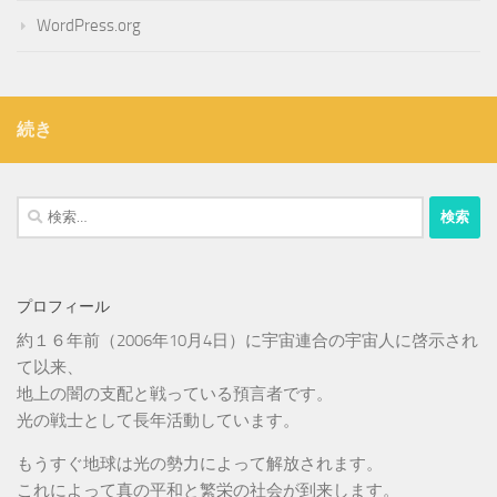
WordPress.org
続き
検
索:
プロフィール
約１６年前（2006年10月4日）に宇宙連合の宇宙人に啓示され
て以来、
地上の闇の支配と戦っている預言者です。
光の戦士として長年活動しています。
もうすぐ地球は光の勢力によって解放されます。
これによって真の平和と繁栄の社会が到来します。