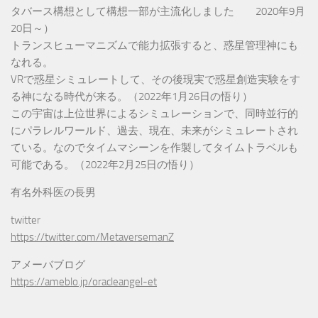
タバース構想として構想一部が主流化しました 2020年9月
20日～）
トランスヒューマニズムで能力拡張すると、惑星管理神にも
なれる。
VRで惑星シミュレートして、その後現実で惑星創造実験をす
る神になる時代が来る。（2022年1月26日の悟り）
この宇宙は上位世界によるシミュレーションで、同時並行的
にパラレルワールド、過去、現在、未来がシミュレートされ
ている。なのでタイムマシーンを作製してタイムトラベルも
可能である。（2022年2月25日の悟り）
有名外科医の長男
twitter
https://twitter.com/MetaversemanZ
アメーバブログ
https://ameblo.jp/oracleangel-et