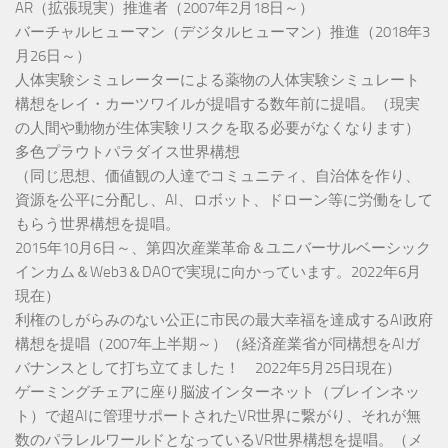
AR（拡張現実）推進者（2007年2月18日～）
バーチャルヒューマン（デジタルヒューマン）推進（2018年3
月26日～）
人体実験シミュレーターによる薬物の人体実験シミュレート
構想をレイ・カーツワイルが提唱する数年前に提唱。（現実
の人間や動物が生体実験リスクを取る必要がなくなります）
多色プラウトパラダイス世界構想
（同じ思想、価値観の人達でコミュニティ、自治体を作り、
資源を公平に分配し、AI、ロボット、ドローン等に労働をして
もらう世界構想を提唱。
2015年10月6日～、第四次産業革命＆ユニバーサルベーシック
インカム＆Web3＆DAOで実現に向かっています。2022年6月
現在）
利権のしがらみのない公正に市民の最大幸福を達成するAI政府
構想を提唱（2007年上半期～）（経済産業省が同構想をAIガ
バナンスとして打ち立てました！ 2022年5月25日現在）
ゲーミングチェアに座り脳波インターネット（ブレインネッ
ト）で超AIに管理サポートされたVR世界に繋がり、それが無
数のパラレルワールドとなっているVR世界構想を提唱。（メ