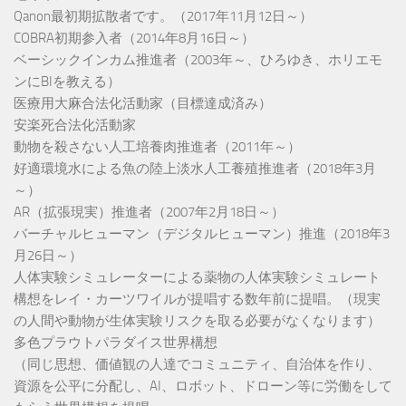
Qanon最初期拡散者です。（2017年11月12日～）
COBRA初期参入者（2014年8月16日～）
ベーシックインカム推進者（2003年～、ひろゆき、ホリエモ
ンにBIを教える）
医療用大麻合法化活動家（目標達成済み）
安楽死合法化活動家
動物を殺さない人工培養肉推進者（2011年～）
好適環境水による魚の陸上淡水人工養殖推進者（2018年3月
～）
AR（拡張現実）推進者（2007年2月18日～）
バーチャルヒューマン（デジタルヒューマン）推進（2018年3
月26日～）
人体実験シミュレーターによる薬物の人体実験シミュレート
構想をレイ・カーツワイルが提唱する数年前に提唱。（現実
の人間や動物が生体実験リスクを取る必要がなくなります）
多色プラウトパラダイス世界構想
（同じ思想、価値観の人達でコミュニティ、自治体を作り、
資源を公平に分配し、AI、ロボット、ドローン等に労働をして