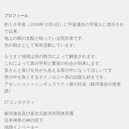
プロフィール
約１６年前（2006年10月4日）に宇宙連合の宇宙人に啓示され
て以来、
地上の闇の支配と戦っている預言者です。
光の戦士として長年活動しています。
もうすぐ地球は光の勢力によって解放されます。
これによって真の平和と繁栄の社会が到来します。
皆さんと喜びを分かち合える世の中になってほしいです
世の中を良くするテクノロジー系の話題も好きです。
アセンション＝シンギュラリティ後の社会（銀河連合の使者
談）
ETコンタクティ
銀河連合及び多次元銀河共同体所属
日本神界の神の臣下
地球イノベーター