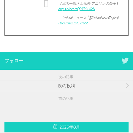
【水木一郎さん死去 アニソンの帝王】
https://t.co/rCfYYM5WcN
— Yahoo!ニュース (@YahooNewsTopics)
December 12, 2022
フォロー:
次の記事
次の投稿
前の記事
2026年8月