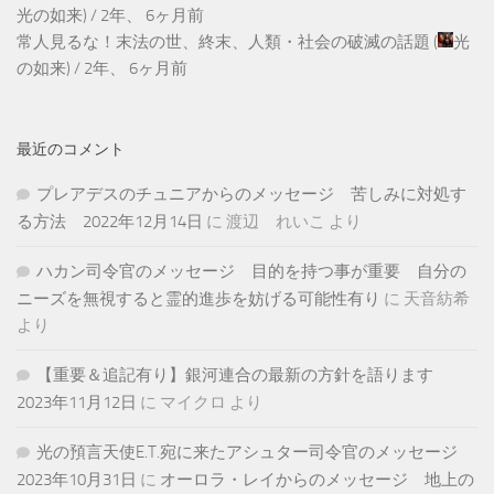
光の如来
) /
2年、 6ヶ月前
常人見るな！末法の世、終末、人類・社会の破滅の話題
(
光
の如来
) /
2年、 6ヶ月前
最近のコメント
プレアデスのチュニアからのメッセージ 苦しみに対処す
る方法 2022年12月14日
に
渡辺 れいこ
より
ハカン司令官のメッセージ 目的を持つ事が重要 自分の
ニーズを無視すると霊的進歩を妨げる可能性有り
に
天音紡希
より
【重要＆追記有り】銀河連合の最新の方針を語ります
2023年11月12日
に
マイクロ
より
光の預言天使E.T.宛に来たアシュター司令官のメッセージ
2023年10月31日
に
オーロラ・レイからのメッセージ 地上の