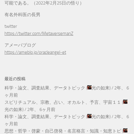
可能である。（2022年2月25日の悟り）
有名外科医の長男
twitter
https://twitter.com/MetaversemanZ
アメーバブログ
https://ameblo.jp/oracleangel-et
最近の投稿
科学・論文、調査結果、データトピック
(
光の如来
) /
2年、 6
ヶ月前
スピリチュアル、宗教、占い、オカルト、予言、宇宙１１
(
光の如来
) /
2年、 6ヶ月前
科学・論文、調査結果、データトピック
(
光の如来
) /
2年、 6
ヶ月前
思想・哲学・啓蒙・自己啓発・名言格言・知識・知恵トピ
(