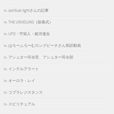
spiritual-lightさんの記事
THE UNVEILING（除幕式）
UFO・宇宙人・銀河連合
はろーふろーむロングビーチさん和訳動画
アシュター司令官、アシュター司令部
インテルアラート
オーロラ・レイ
コブラレジスタンス
スピリチュアル