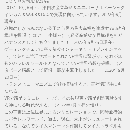
もらう世界構想を提唱。
2015年10月6日～、第四次産業革命＆ユニバーサルベーシック
インカム＆Web3＆DAOで実現に向かっています。2022年6月
現在）
利権のしがらみのない公正に市民の最大幸福を達成するAI政府
構想を提唱（2007年上半期～）（経済産業省が同構想をAIガ
バナンスとして打ち立てました！ 2022年5月25日現在）
ゲーミングチェアに座り脳波インターネット（ブレインネッ
ト）で超AIに管理サポートされたVR世界に繋がり、それが無
数のパラレルワールドとなっているVR世界構想を提唱。（メ
タバース構想として構想一部が主流化しました 2020年9月
20日～）
トランスヒューマニズムで能力拡張すると、惑星管理神にも
なれる。
VRで惑星シミュレートして、その後現実で惑星創造実験をす
る神になる時代が来る。（2022年1月26日の悟り）
この宇宙は上位世界によるシミュレーションで、同時並行的
にパラレルワールド、過去、現在、未来がシミュレートされ
ている。なのでタイムマシーンを作製してタイムトラベルも