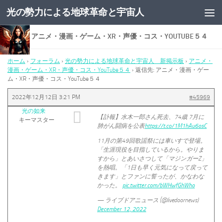
光の勢力による地球革命と宇宙人
コンテンツへスキップ
返信先: アニメ・漫画・ゲーム・XR・声優・コス・YOUTUBE５４
ホーム
›
フォーラム
›
光の勢力による地球革命と宇宙人 新掲示板
›
アニメ・
漫画・ゲーム・XR・声優・コス・YouTube５４
›
返信先: アニメ・漫画・ゲー
ム・XR・声優・コス・YouTube５４
2022年12月12日 3:21 PM
#45969
光の如来
【訃報】水木一郎さん死去、74歳 7月に
キーマスター
肺がん闘病を公表
https://t.co/1M1hAu6osC
11月の第49回歌謡祭には車いすで登場。
「生涯現役を目指しているから。やりま
すから」とあいさつして「マジンガーZ」
を熱唱。「1日も早く元気になって戻って
きます」とファンに誓ったが、かなわな
かった。
pic.twitter.com/bWHwfGhWho
— ライブドアニュース (@livedoornews)
December 12, 2022