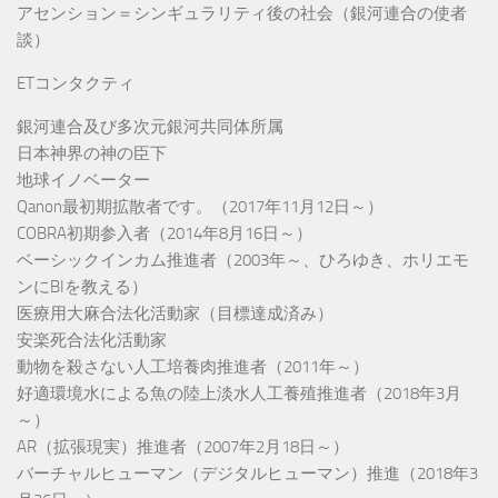
アセンション＝シンギュラリティ後の社会（銀河連合の使者
談）
ETコンタクティ
銀河連合及び多次元銀河共同体所属
日本神界の神の臣下
地球イノベーター
Qanon最初期拡散者です。（2017年11月12日～）
COBRA初期参入者（2014年8月16日～）
ベーシックインカム推進者（2003年～、ひろゆき、ホリエモ
ンにBIを教える）
医療用大麻合法化活動家（目標達成済み）
安楽死合法化活動家
動物を殺さない人工培養肉推進者（2011年～）
好適環境水による魚の陸上淡水人工養殖推進者（2018年3月
～）
AR（拡張現実）推進者（2007年2月18日～）
バーチャルヒューマン（デジタルヒューマン）推進（2018年3