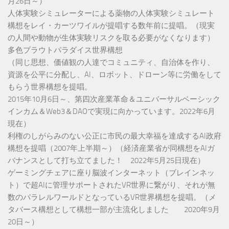
月26日～）
人体実験シミュレーターによる薬物の人体実験シミュレート
構想をレイ・カーツワイルが提唱する数年前に提唱。（現実
の人間や動物が生体実験リスクを取る必要がなくなります）
多色プラウトパラダイス世界構想
（同じ思想、価値観の人達でコミュニティ、自治体を作り、
資源を公平に分配し、AI、ロボット、ドローン等に労働をして
もらう世界構想を提唱。
2015年10月6日～、第四次産業革命＆ユニバーサルベーシック
インカム＆Web3＆DAOで実現に向かっています。2022年6月
現在）
利権のしがらみのない公正に市民の最大幸福を達成するAI政府
構想を提唱（2007年上半期～）（経済産業省が同構想をAIガ
バナンスとして打ち立てました！ 2022年5月25日現在）
ゲーミングチェアに座り脳波インターネット（ブレインネッ
ト）で超AIに管理サポートされたVR世界に繋がり、それが無
数のパラレルワールドとなっているVR世界構想を提唱。（メ
タバース構想として構想一部が主流化しました 2020年9月
20日～）