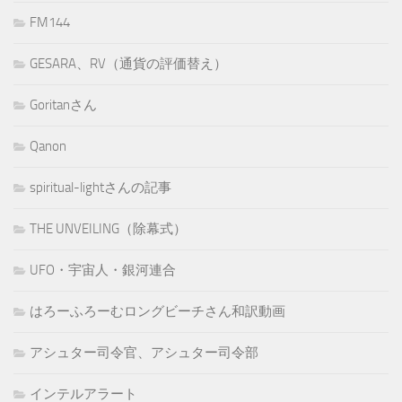
FM144
GESARA、RV（通貨の評価替え）
Goritanさん
Qanon
spiritual-lightさんの記事
THE UNVEILING（除幕式）
UFO・宇宙人・銀河連合
はろーふろーむロングビーチさん和訳動画
アシュター司令官、アシュター司令部
インテルアラート