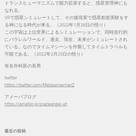
トランスヒューマニズムで能力拡張すると、惑星管理神にも
なれる。
VRで惑星シミュレートして、その後現実で惑星創造実験をす
る神になる時代が来る。（2022年1月26日の悟り）
この宇宙は上位世界によるシミュレーションで、同時並行的
にパラレルワールド、過去、現在、未来がシミュレートされ
ている。なのでタイムマシーンを作製してタイムトラベルも
可能である。（2022年2月25日の悟り）
有名外科医の長男
twitter
https://twitter.com/MetaversemanZ
アメーバブログ
https://ameblo.jp/oracleangel-et
最近の投稿