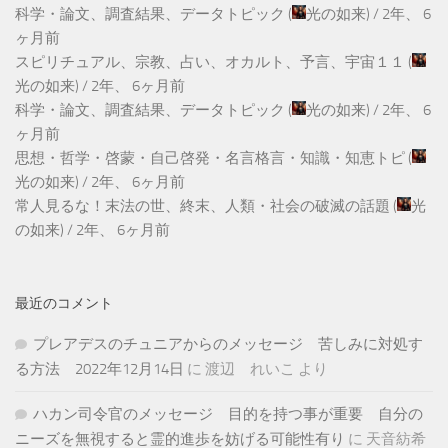
科学・論文、調査結果、データトピック
(
光の如来
) /
2年、 6
ヶ月前
スピリチュアル、宗教、占い、オカルト、予言、宇宙１１
(
光の如来
) /
2年、 6ヶ月前
科学・論文、調査結果、データトピック
(
光の如来
) /
2年、 6
ヶ月前
思想・哲学・啓蒙・自己啓発・名言格言・知識・知恵トピ
(
光の如来
) /
2年、 6ヶ月前
常人見るな！末法の世、終末、人類・社会の破滅の話題
(
光
の如来
) /
2年、 6ヶ月前
最近のコメント
プレアデスのチュニアからのメッセージ 苦しみに対処す
る方法 2022年12月14日
に
渡辺 れいこ
より
ハカン司令官のメッセージ 目的を持つ事が重要 自分の
ニーズを無視すると霊的進歩を妨げる可能性有り
に
天音紡希