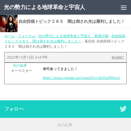
光の勢力による地球革命と宇宙人
コンテンツへスキップ
返信先: 自由投稿トピック２８５ 闇は倒され光は勝利しました！
ホーム
›
フォーラム
›
光の勢力による地球革命と宇宙人 新掲示板
›
自由投稿
トピック２８５ 闇は倒され光は勝利しました！
›
返信先: 自由投稿トピック
２８５ 闇は倒され光は勝利しました！
2022年12月12日 2:43 PM
#45967
光の如来
寿司食ってきました！
キーマスター
https://www.youtube.com/watch?v=nW3SaVMcqvU
フォロー:
次の記事