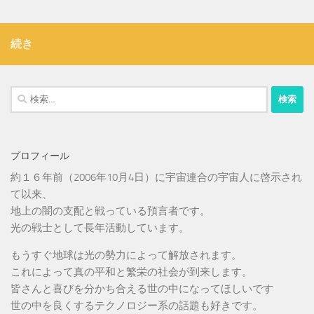
続き
検
索:
プロフィール
約１６年前（2006年10月4日）に宇宙連合の宇宙人に啓示され
て以来、
地上の闇の支配と戦っている預言者です。
光の戦士として長年活動しています。
もうすぐ地球は光の勢力によって解放されます。
これによって真の平和と繁栄の社会が到来します。
皆さんと喜びを分かち合える世の中になってほしいです
世の中を良くするテクノロジー系の話題も好きです。