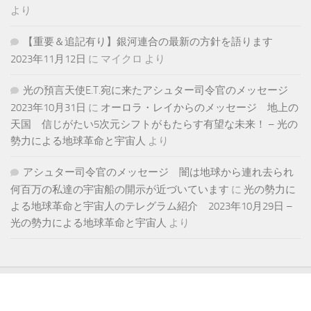
より
【重要＆追記有り】銀河連合の最新の方針を語ります
2023年11月12日
に
マイクロ
より
光の預言天使E.T.宛に来たアシュター司令官のメッセージ
2023年10月31日
に
オーロラ・レイからのメッセージ 地上の
天国 信じがたい5次元シフトがもたらす有望な未来！ – 光の
勢力による地球革命と宇宙人
より
アシュター司令官のメッセージ 闇は地球から連れ去られ
何百万の私達の宇宙船の開示が近づいています
に
光の勢力に
よる地球革命と宇宙人のテレグラム紹介 2023年10月29日 –
光の勢力による地球革命と宇宙人
より