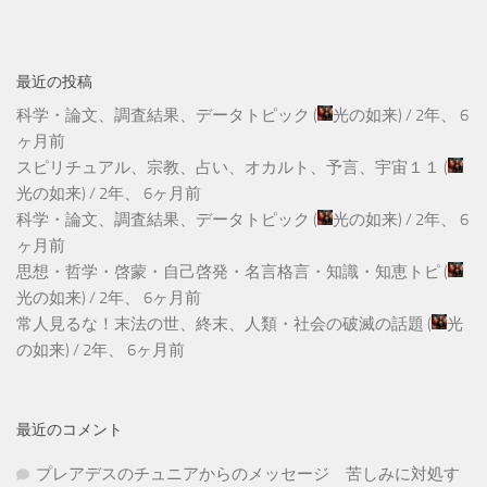
最近の投稿
科学・論文、調査結果、データトピック
(
光の如来
) /
2年、 6
ヶ月前
スピリチュアル、宗教、占い、オカルト、予言、宇宙１１
(
光の如来
) /
2年、 6ヶ月前
科学・論文、調査結果、データトピック
(
光の如来
) /
2年、 6
ヶ月前
思想・哲学・啓蒙・自己啓発・名言格言・知識・知恵トピ
(
光の如来
) /
2年、 6ヶ月前
常人見るな！末法の世、終末、人類・社会の破滅の話題
(
光
の如来
) /
2年、 6ヶ月前
最近のコメント
プレアデスのチュニアからのメッセージ 苦しみに対処す