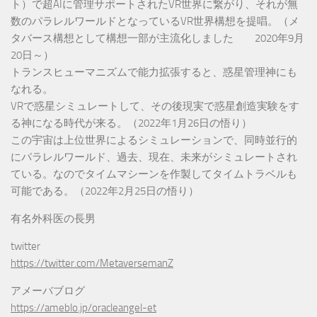
ト）で超AIに管理サポートされたVR世界に繋がり、それが無
数のパラレルワールドとなっているVR世界構想を提唱。（メ
タバース構想として構想一部が主流化しました 2020年9月
20日～）
トランスヒューマニズムで能力拡張すると、惑星管理神にも
なれる。
VRで惑星シミュレートして、その後現実で惑星創造実験をす
る神になる時代が来る。（2022年1月26日の悟り）
この宇宙は上位世界によるシミュレーションで、同時並行的
にパラレルワールド、過去、現在、未来がシミュレートされ
ている。なのでタイムマシーンを作製してタイムトラベルも
可能である。（2022年2月25日の悟り）
有名外科医の長男
twitter
https://twitter.com/MetaversemanZ
アメーバブログ
https://ameblo.jp/oracleangel-et