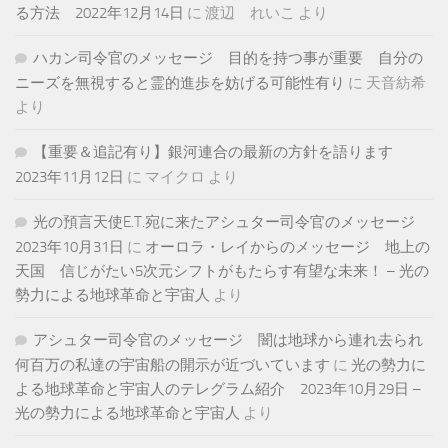
る方法 2022年12月14日
に
渡辺 れいこ
より
ハカン司令官のメッセージ 目的を持つ事が重要 自分の
ニーズを無視すると霊的進歩を妨げる可能性有り
に
天音紡希
より
【重要＆追記有り】銀河連合の最新の方針を語ります
2023年11月12日
に
マイクロ
より
光の預言天使E.T.宛に来たアシュター司令官のメッセージ
2023年10月31日
に
オーロラ・レイからのメッセージ 地上の
天国 信じがたい5次元シフトがもたらす有望な未来！ – 光の
勢力による地球革命と宇宙人
より
アシュター司令官のメッセージ 闇は地球から連れ去られ
何百万の私達の宇宙船の開示が近づいています
に
光の勢力に
よる地球革命と宇宙人のテレグラム紹介 2023年10月29日 –
光の勢力による地球革命と宇宙人
より