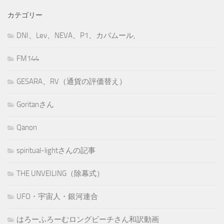
カテゴリー
DNI、Lev、NEVA、P1、カバムール,
FM144
GESARA、RV（通貨の評価替え）
Goritanさん
Qanon
spiritual-lightさんの記事
THE UNVEILING（除幕式）
UFO・宇宙人・銀河連合
はろーふろーむロングビーチさん和訳動画