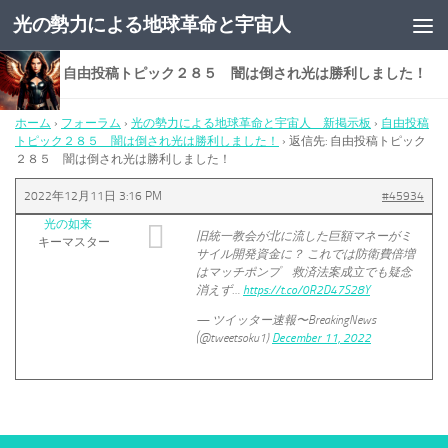
光の勢力による地球革命と宇宙人
コンテンツへスキップ
返信先: 自由投稿トピック２８５ 闇は倒され光は勝利しました！
ホーム
›
フォーラム
›
光の勢力による地球革命と宇宙人 新掲示板
›
自由投稿
トピック２８５ 闇は倒され光は勝利しました！
›
返信先: 自由投稿トピック
２８５ 闇は倒され光は勝利しました！
2022年12月11日 3:16 PM
#45934
光の如来
旧統一教会が北に流した巨額マネーがミ
キーマスター
サイル開発資金に？ これでは防衛費倍増
はマッチポンプ 救済法案成立でも疑念
消えず…
https://t.co/0R2D47S28Y
— ツイッター速報〜BreakingNews
(@tweetsoku1)
December 11, 2022