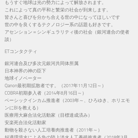
もうすぐ地球は光の勢力によって解放されます。
これによって真の平和と繁栄の社会が到来します。
皆さんと喜びを分かち合える世の中になってほしいです
世の中を良くするテクノロジー系の話題も好きです。
アセンション＝シンギュラリティ後の社会（銀河連合の使者
談）
ETコンタクティ
銀河連合及び多次元銀河共同体所属
日本神界の神の臣下
地球イノベーター
Qanon最初期拡散者です。（2017年11月12日～）
COBRA初期参入者（2014年8月16日～）
ベーシックインカム推進者（2003年～、ひろゆき、ホリエモ
ンにBIを教える）
医療用大麻合法化活動家（目標達成済み）
安楽死合法化活動家
動物を殺さない人工培養肉推進者（2011年～）
好適環境水による魚の陸上淡水人工養殖推進者（2018年3月