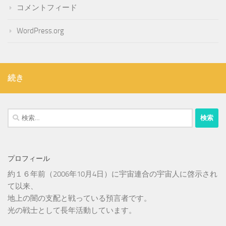
コメントフィード
WordPress.org
続き
検
索:
プロフィール
約１６年前（2006年10月4日）に宇宙連合の宇宙人に啓示され
て以来、
地上の闇の支配と戦っている預言者です。
光の戦士として長年活動しています。