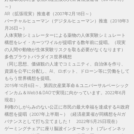
～）
AR（拡張現実）推進者（2007年2月18日～）
バーチャルヒューマン（デジタルヒューマン）推進（2018年3
月26日～）
人体実験シミュレーターによる薬物の人体実験シミュレート
構想をレイ・カーツワイルが提唱する数年前に提唱。（現実
の人間や動物が生体実験リスクを取る必要がなくなります）
多色プラウトパラダイス世界構想
（同じ思想、価値観の人達でコミュニティ、自治体を作り、
資源を公平に分配し、AI、ロボット、ドローン等に労働をして
もらう世界構想を提唱。
2015年10月6日～、第四次産業革命＆ユニバーサルベーシック
インカム＆Web3＆DAOで実現に向かっています。2022年6月
現在）
利権のしがらみのない公正に市民の最大幸福を達成するAI政府
構想を提唱（2007年上半期～）（経済産業省が同構想をAIガ
バナンスとして打ち立てました！ 2022年5月25日現在）
ゲーミングチェアに座り脳波インターネット（ブレインネッ