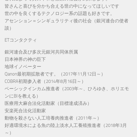
皆さんと喜びを分かち合える世の中になってほしいです
世の中を良くするテクノロジー系の話題も好きです。
アセンション＝シンギュラリティ後の社会（銀河連合の使者
談）
ETコンタクティ
銀河連合及び多次元銀河共同体所属
日本神界の神の臣下
地球イノベーター
Qanon最初期拡散者です。（2017年11月12日～）
COBRA初期参入者（2014年8月16日～）
ベーシックインカム推進者（2003年～、ひろゆき、ホリエモ
ンにBIを教える）
医療用大麻合法化活動家（目標達成済み）
安楽死合法化活動家
動物を殺さない人工培養肉推進者（2011年～）
好適環境水による魚の陸上淡水人工養殖推進者（2018年3月
～）