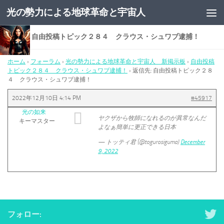
光の勢力による地球革命と宇宙人
コンテンツへスキップ
返信先: 自由投稿トピック２８４ クラウス・シュワブ逮捕！
ホーム
›
フォーラム
›
光の勢力による地球革命と宇宙人 新掲示板
›
自由投稿
トピック２８４ クラウス・シュワブ逮捕！
›
返信先: 自由投稿トピック２８
４ クラウス・シュワブ逮捕！
2022年12月10日 4:14 PM
#45917
光の如来
ヤクザから牧師になれるのが異常なんだ
キーマスター
よなぁ簡単に更正できる日本
— トッティ君 (@togurosiguma)
December
9, 2022
フォロー: