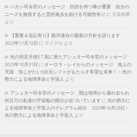
ハカン司令官のメッセージ 目的を持つ事が重要 自分の
ニーズを無視すると霊的進歩を妨げる可能性有り
に
天音紡希
より
【重要＆追記有り】銀河連合の最新の方針を語ります
2023年11月12日
に
マイクロ
より
光の預言天使E.T.宛に来たアシュター司令官のメッセージ
2023年10月31日
に
オーロラ・レイからのメッセージ 地上の
天国 信じがたい5次元シフトがもたらす有望な未来！ – 光の
勢力による地球革命と宇宙人
より
アシュター司令官のメッセージ 闇は地球から連れ去られ
何百万の私達の宇宙船の開示が近づいています
に
光の勢力に
よる地球革命と宇宙人のテレグラム紹介 2023年10月29日 –
光の勢力による地球革命と宇宙人
より