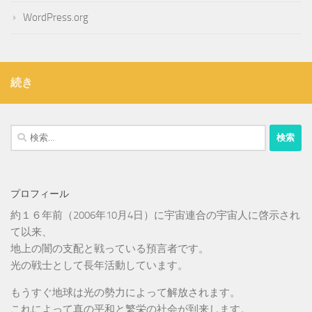
WordPress.org
続き
検
索:
プロフィール
約１６年前（2006年10月4日）に宇宙連合の宇宙人に啓示され
て以来、
地上の闇の支配と戦っている預言者です。
光の戦士として長年活動しています。
もうすぐ地球は光の勢力によって解放されます。
これによって真の平和と繁栄の社会が到来します。