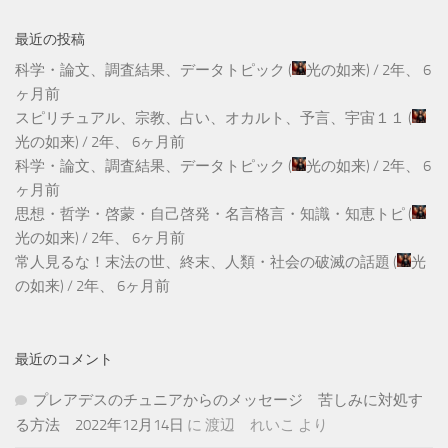
最近の投稿
科学・論文、調査結果、データトピック
(
光の如来
) /
2年、 6
ヶ月前
スピリチュアル、宗教、占い、オカルト、予言、宇宙１１
(
光の如来
) /
2年、 6ヶ月前
科学・論文、調査結果、データトピック
(
光の如来
) /
2年、 6
ヶ月前
思想・哲学・啓蒙・自己啓発・名言格言・知識・知恵トピ
(
光の如来
) /
2年、 6ヶ月前
常人見るな！末法の世、終末、人類・社会の破滅の話題
(
光
の如来
) /
2年、 6ヶ月前
最近のコメント
プレアデスのチュニアからのメッセージ 苦しみに対処す
る方法 2022年12月14日
に
渡辺 れいこ
より