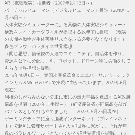
AR（拡張現実）推進者（2007年2月18日～）
バーチャルヒューマン（デジタルヒューマン）推進（2018年3
月26日～）
人体実験シミュレーターによる薬物の人体実験シミュレート
構想をレイ・カーツワイルが提唱する数年前に提唱。（現実
の人間や動物が生体実験リスクを取る必要がなくなります）
多色プラウトパラダイス世界構想
（同じ思想、価値観の人達でコミュニティ、自治体を作り、
資源を公平に分配し、AI、ロボット、ドローン等に労働をして
もらう世界構想を提唱。
2015年10月6日～、第四次産業革命＆ユニバーサルベーシック
インカム＆Web3＆DAOで実現に向かっています。2022年6月
現在）
利権のしがらみのない公正に市民の最大幸福を達成するAI政府
構想を提唱（2007年上半期～）（経済産業省が同構想をAIガ
バナンスとして打ち立てました！ 2022年5月25日現在）
ゲーミングチェアに座り脳波インターネット（ブレインネッ
ト）で超AIに管理サポートされたVR世界に繋がり、それが無
数のパラレルワールドとなっているVR世界構想を提唱。（メ