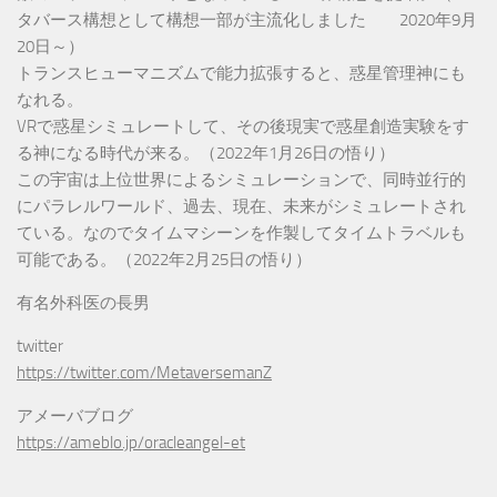
タバース構想として構想一部が主流化しました 2020年9月
20日～）
トランスヒューマニズムで能力拡張すると、惑星管理神にも
なれる。
VRで惑星シミュレートして、その後現実で惑星創造実験をす
る神になる時代が来る。（2022年1月26日の悟り）
この宇宙は上位世界によるシミュレーションで、同時並行的
にパラレルワールド、過去、現在、未来がシミュレートされ
ている。なのでタイムマシーンを作製してタイムトラベルも
可能である。（2022年2月25日の悟り）
有名外科医の長男
twitter
https://twitter.com/MetaversemanZ
アメーバブログ
https://ameblo.jp/oracleangel-et