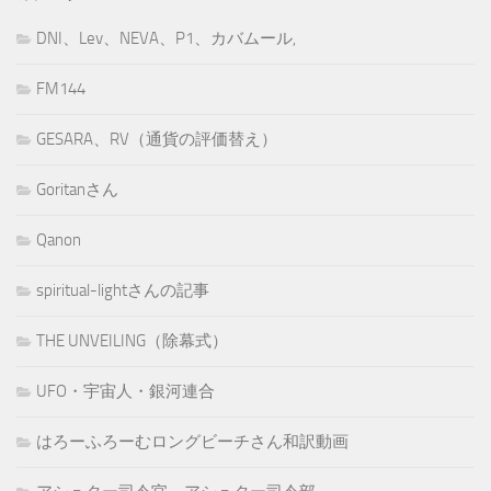
DNI、Lev、NEVA、P1、カバムール,
FM144
GESARA、RV（通貨の評価替え）
Goritanさん
Qanon
spiritual-lightさんの記事
THE UNVEILING（除幕式）
UFO・宇宙人・銀河連合
はろーふろーむロングビーチさん和訳動画