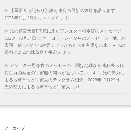
【重要＆追記有り】銀河連合の最新の方針を語ります
2023年11月12日
に
マイクロ
より
光の預言天使E.T.宛に来たアシュター司令官のメッセージ
2023年10月31日
に
オーロラ・レイからのメッセージ 地上の
天国 信じがたい5次元シフトがもたらす有望な未来！ – 光の
勢力による地球革命と宇宙人
より
アシュター司令官のメッセージ 闇は地球から連れ去られ
何百万の私達の宇宙船の開示が近づいています
に
光の勢力に
よる地球革命と宇宙人のテレグラム紹介 2023年10月29日 –
光の勢力による地球革命と宇宙人
より
アーカイブ