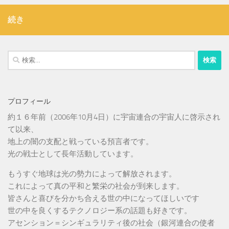
続き
検
索:
プロフィール
約１６年前（2006年10月4日）に宇宙連合の宇宙人に啓示され
て以来、
地上の闇の支配と戦っている預言者です。
光の戦士として長年活動しています。
もうすぐ地球は光の勢力によって解放されます。
これによって真の平和と繁栄の社会が到来します。
皆さんと喜びを分かち合える世の中になってほしいです
世の中を良くするテクノロジー系の話題も好きです。
アセンション＝シンギュラリティ後の社会（銀河連合の使者