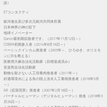
談）
ETコンタクティ
銀河連合及び多次元銀河共同体所属
日本神界の神の臣下
地球イノベーター
Qanon最初期拡散者です。（2017年11月12日～）
COBRA初期参入者（2014年8月16日～）
ベーシックインカム推進者（2003年～、ひろゆき、ホリエモ
ンにBIを教える）
医療用大麻合法化活動家（目標達成済み）
安楽死合法化活動家
動物を殺さない人工培養肉推進者（2011年～）
好適環境水による魚の陸上淡水人工養殖推進者（2018年3月
～）
AR（拡張現実）推進者（2007年2月18日～）
バーチャルヒューマン（デジタルヒューマン）推進（2018年3
月26日～）