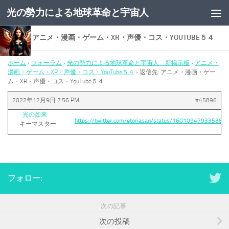
光の勢力による地球革命と宇宙人
コンテンツへスキップ
返信先: アニメ・漫画・ゲーム・XR・声優・コス・YOUTUBE５４
ホーム
›
フォーラム
›
光の勢力による地球革命と宇宙人 新掲示板
›
アニメ・
漫画・ゲーム・XR・声優・コス・YouTube５４
›
返信先: アニメ・漫画・ゲー
ム・XR・声優・コス・YouTube５４
2022年12月9日 7:56 PM
#45896
光の如来
https://twitter.com/etoriasan/status/160109479335388
キーマスター
フォロー:
次の記事
次の投稿