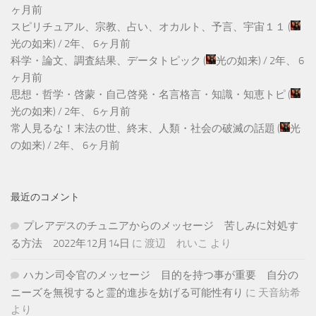
ヶ月前
スピリチュアル、宗教、占い、オカルト、予言、宇宙１１
(
光の如来
) /
2年、 6ヶ月前
科学・論文、調査結果、データトピック
(
光の如来
) /
2年、 6
ヶ月前
思想・哲学・啓蒙・自己啓発・名言格言・知識・知恵トピ
(
光の如来
) /
2年、 6ヶ月前
常人見るな！末法の世、終末、人類・社会の破滅の話題
(
光
の如来
) /
2年、 6ヶ月前
最近のコメント
プレアデスのチュニアからのメッセージ 苦しみに対処す
る方法 2022年12月14日
に
渡辺 れいこ
より
ハカン司令官のメッセージ 目的を持つ事が重要 自分の
ニーズを無視すると霊的進歩を妨げる可能性有り
に
天音紡希
より