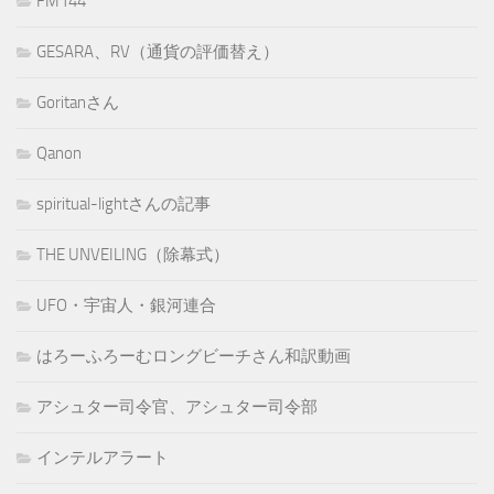
FM144
GESARA、RV（通貨の評価替え）
Goritanさん
Qanon
spiritual-lightさんの記事
THE UNVEILING（除幕式）
UFO・宇宙人・銀河連合
はろーふろーむロングビーチさん和訳動画
アシュター司令官、アシュター司令部
インテルアラート