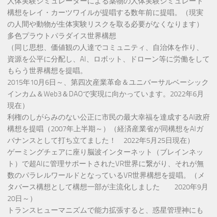
人体実験シミュレーターによる薬物の人体実験シミュレート
構想をレイ・カーツワイルが提唱する数年前に提唱。（現実
の人間や動物が生体実験リスクを取る必要がなくなります）
多色プラウトパラダイス世界構想
（同じ思想、価値観の人達でコミュニティ、自治体を作り、
資源を公平に分配し、AI、ロボット、ドローン等に労働をして
もらう世界構想を提唱。
2015年10月6日～、第四次産業革命＆ユニバーサルベーシック
インカム＆Web3＆DAOで実現に向かっています。2022年6月
現在）
利権のしがらみのない公正に市民の最大幸福を達成するAI政府
構想を提唱（2007年上半期～）（経済産業省が同構想をAIガ
バナンスとして打ち立てました！ 2022年5月25日現在）
ゲーミングチェアに座り脳波インターネット（ブレインネッ
ト）で超AIに管理サポートされたVR世界に繋がり、それが無
数のパラレルワールドとなっているVR世界構想を提唱。（メ
タバース構想として構想一部が主流化しました 2020年9月
20日～）
トランスヒューマニズムで能力拡張すると、惑星管理神にも