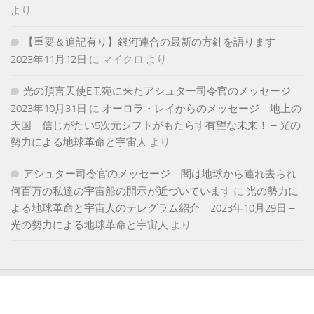
より
【重要＆追記有り】銀河連合の最新の方針を語ります
2023年11月12日
に
マイクロ
より
光の預言天使E.T.宛に来たアシュター司令官のメッセージ
2023年10月31日
に
オーロラ・レイからのメッセージ 地上の
天国 信じがたい5次元シフトがもたらす有望な未来！ – 光の
勢力による地球革命と宇宙人
より
アシュター司令官のメッセージ 闇は地球から連れ去られ
何百万の私達の宇宙船の開示が近づいています
に
光の勢力に
よる地球革命と宇宙人のテレグラム紹介 2023年10月29日 –
光の勢力による地球革命と宇宙人
より