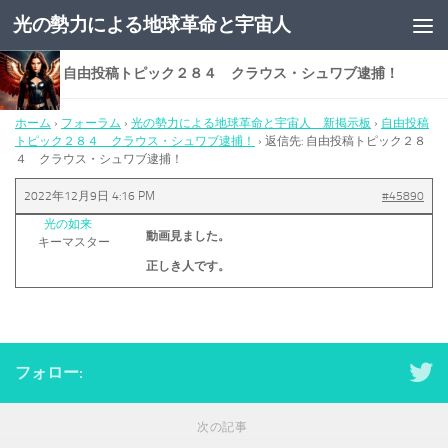
光の勢力による地球革命と宇宙人
コンテンツへスキップ
返信先: 自由投稿トピック２８４ クラウス・シュワブ逮捕！
ホーム
›
フォーラム
›
光の勢力による地球革命と宇宙人 新掲示板
›
自由投稿
トピック２８４ クラウス・シュワブ逮捕！
›
返信先: 自由投稿トピック２８
４ クラウス・シュワブ逮捕！
2022年12月9日 4:16 PM
#45890
光の如来
動画見ました。
キーマスター
正しき人です。
フォロー:
次の記事