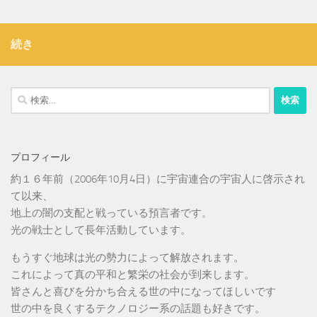
続き
検
索:
プロフィール
約１６年前（2006年10月4日）に宇宙連合の宇宙人に啓示され
て以来、
地上の闇の支配と戦っている預言者です。
光の戦士として長年活動しています。
もうすぐ地球は光の勢力によって解放されます。
これによって真の平和と繁栄の社会が到来します。
皆さんと喜びを分かち合える世の中になってほしいです
世の中を良くするテクノロジー系の話題も好きです。