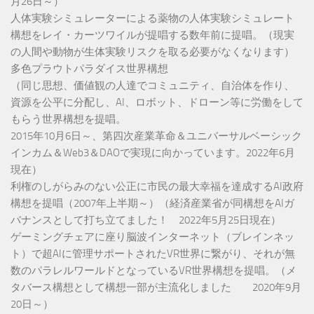
月26日～）
人体実験シミュレーターによる薬物の人体実験シミュレート
構想をレイ・カーツワイルが提唱する数年前に提唱。（現実
の人間や動物が生体実験リスクを取る必要がなくなります）
多色プラウトパラダイス世界構想
（同じ思想、価値観の人達でコミュニティ、自治体を作り、
資源を公平に分配し、AI、ロボット、ドローン等に労働をして
もらう世界構想を提唱。
2015年10月6日～、第四次産業革命＆ユニバーサルベーシック
インカム＆Web3＆DAOで実現に向かっています。2022年6月
現在）
利権のしがらみのない公正に市民の最大幸福を達成するAI政府
構想を提唱（2007年上半期～）（経済産業省が同構想をAIガ
バナンスとして打ち立てました！ 2022年5月25日現在）
ゲーミングチェアに座り脳波インターネット（ブレインネッ
ト）で超AIに管理サポートされたVR世界に繋がり、それが無
数のパラレルワールドとなっているVR世界構想を提唱。（メ
タバース構想として構想一部が主流化しました 2020年9月
20日～）