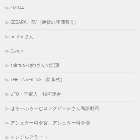
FM144
GESARA、RV（通貨の評価替え）
Goritanさん
Qanon
spiritual-lightさんの記事
THE UNVEILING（除幕式）
UFO・宇宙人・銀河連合
はろーふろーむロングビーチさん和訳動画
アシュター司令官、アシュター司令部
インテルアラート