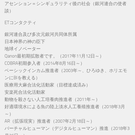
アセンション＝シンギュラリティ後の社会（銀河連合の使者
談）
ETコンタクティ
銀河連合及び多次元銀河共同体所属
日本神界の神の臣下
地球イノベーター
Qanon最初期拡散者です。（2017年11月12日～）
COBRA初期参入者（2014年8月16日～）
ベーシックインカム推進者（2003年～、ひろゆき、ホリエモ
ンにBIを教える）
医療用大麻合法化活動家（目標達成済み）
安楽死合法化活動家
動物を殺さない人工培養肉推進者（2011年～）
好適環境水による魚の陸上淡水人工養殖推進者（2018年3月
～）
AR（拡張現実）推進者（2007年2月18日～）
バーチャルヒューマン（デジタルヒューマン）推進（2018年3