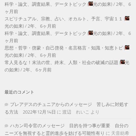
科学・論文、調査結果、データトピック
(
光の如来
) /
2年、 6
ヶ月前
スピリチュアル、宗教、占い、オカルト、予言、宇宙１１
(
光の如来
) /
2年、 6ヶ月前
科学・論文、調査結果、データトピック
(
光の如来
) /
2年、 6
ヶ月前
思想・哲学・啓蒙・自己啓発・名言格言・知識・知恵トピ
(
光の如来
) /
2年、 6ヶ月前
常人見るな！末法の世、終末、人類・社会の破滅の話題
(
光
の如来
) /
2年、 6ヶ月前
最近のコメント
プレアデスのチュニアからのメッセージ 苦しみに対処す
る方法 2022年12月14日
に
渡辺 れいこ
より
ハカン司令官のメッセージ 目的を持つ事が重要 自分の
ニーズを無視すると霊的進歩を妨げる可能性有り
に
天音紡希