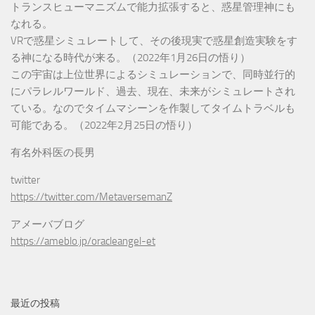
トランスヒューマニズムで能力拡張すると、惑星管理神にも
なれる。
VRで惑星シミュレートして、その後現実で惑星創造実験をす
る神になる時代が来る。（2022年1月26日の悟り）
この宇宙は上位世界によるシミュレーションで、同時並行的
にパラレルワールド、過去、現在、未来がシミュレートされ
ている。なのでタイムマシーンを作製してタイムトラベルも
可能である。（2022年2月25日の悟り）
有名外科医の長男
twitter
https://twitter.com/MetaversemanZ
アメーバブログ
https://ameblo.jp/oracleangel-et
最近の投稿