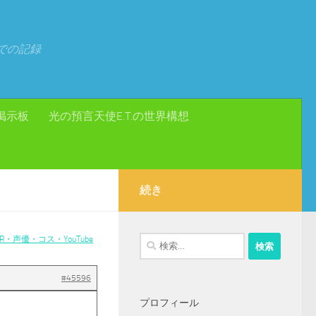
での記録
掲示板
光の預言天使E.T.の世界構想
続き
・声優・コス・YouTube
検
索:
#45596
プロフィール