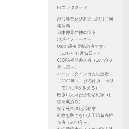
ETコンタクティ
銀河連合及び多次元銀河共同
体所属
日本神界の神の臣下
地球イノベーター
Qanon最初期拡散者です。
（2017年11月12日～）
COBRA初期参入者（2014年8
月16日～）
ベーシックインカム推進者
（2003年～、ひろゆき、ホリ
エモンにBIを教える）
医療用大麻合法化活動家（目
標達成済み）
安楽死合法化活動家
動物を殺さない人工培養肉推
進者（2011年～）