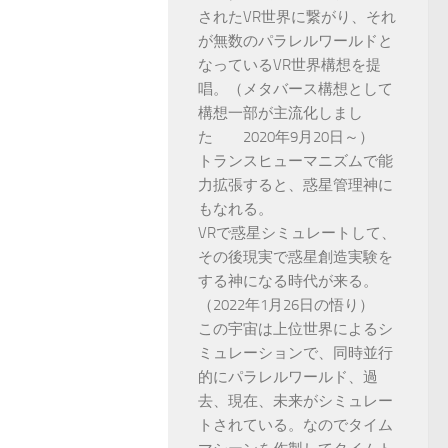
されたVR世界に繋がり、それ
が無数のパラレルワールドと
なっているVR世界構想を提
唱。（メタバース構想として
構想一部が主流化しまし
た 2020年9月20日～）
トランスヒューマニズムで能
力拡張すると、惑星管理神に
もなれる。
VRで惑星シミュレートして、
その後現実で惑星創造実験を
する神になる時代が来る。
（2022年1月26日の悟り）
この宇宙は上位世界によるシ
ミュレーションで、同時並行
的にパラレルワールド、過
去、現在、未来がシミュレー
トされている。なのでタイム