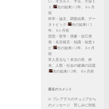
い、オカルト、予言、宇宙１
１
(
光の如来
) /
2年、 6ヶ月
前
科学・論文、調査結果、デー
タトピック
(
光の如来
) /
2
年、 6ヶ月前
思想・哲学・啓蒙・自己啓
発・名言格言・知識・知恵ト
ピ
(
光の如来
) /
2年、 6ヶ月
前
常人見るな！末法の世、終
末、人類・社会の破滅の話題
(
光の如来
) /
2年、 6ヶ月前
最近のコメント
プレアデスのチュニアから
のメッセージ 苦しみに対処