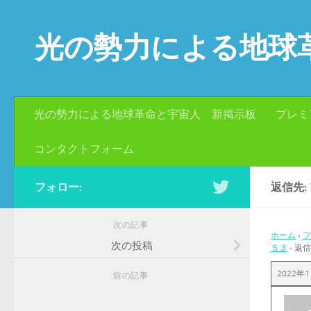
コンテンツへスキップ
光の勢力による地球
光の勢力による地球革命と宇宙人 新掲示板
プレミ
コンタクトフォーム
フォロー:
返信先:
次の記事
ホーム
›
フ
次の投稿
５３
›
返信
2022年1
前の記事