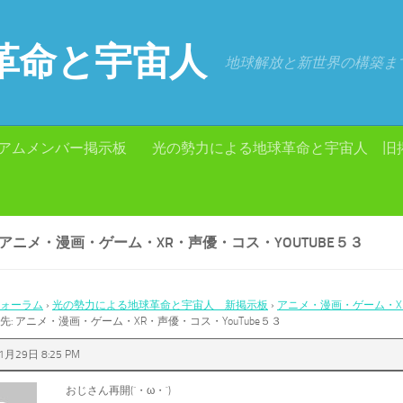
革命と宇宙人
地球解放と新世界の構築ま
アムメンバー掲示板
光の勢力による地球革命と宇宙人 旧
 アニメ・漫画・ゲーム・XR・声優・コス・YOUTUBE５３
ォーラム
›
光の勢力による地球革命と宇宙人 新掲示板
›
アニメ・漫画・ゲーム・XR
先: アニメ・漫画・ゲーム・XR・声優・コス・YouTube５３
1月29日 8:25 PM
おじさん再開(´・ω・`)