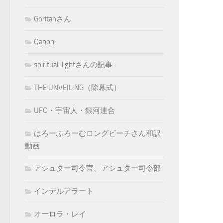
Goritanさん
Qanon
spiritual-lightさんの記事
THE UNVEILING（除幕式）
UFO・宇宙人・銀河連合
はろーふろーむロングビーチさん和訳
動画
アシュター司令官、アシュター司令部
インテルアラート
オーロラ・レイ