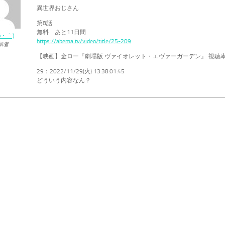
異世界おじさん
第8話
無料 あと11日間
ω・｀)
https://abema.tv/video/title/25-209
加者
【映画】金ロー『劇場版 ヴァイオレット・エヴァーガーデン』 視聴率
29：2022/11/29(火) 13:38:01.45
どういう内容なん？