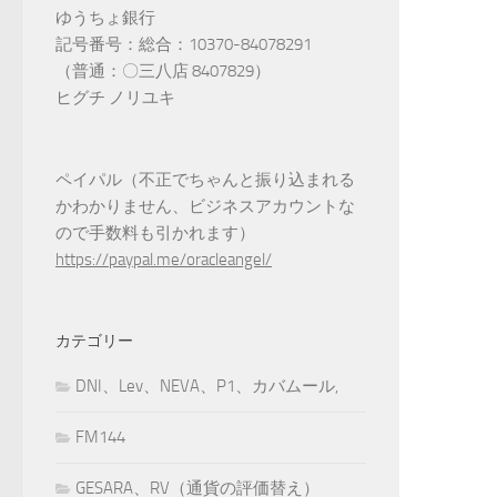
ゆうちょ銀行
記号番号：総合：10370-84078291
（普通：〇三八店 8407829）
ヒグチ ノリユキ
ペイパル（不正でちゃんと振り込まれる
かわかりません、ビジネスアカウントな
ので手数料も引かれます）
https://paypal.me/oracleangel/
カテゴリー
DNI、Lev、NEVA、P1、カバムール,
FM144
GESARA、RV（通貨の評価替え）