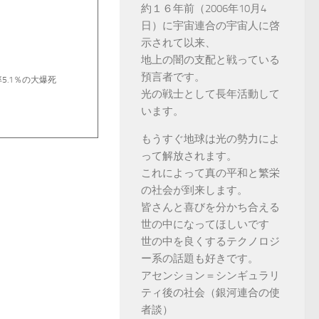
約１６年前（2006年10月4
日）に宇宙連合の宇宙人に啓
示されて以来、
地上の闇の支配と戦っている
預言者です。
5.1％の大爆死
光の戦士として長年活動して
います。
もうすぐ地球は光の勢力によ
って解放されます。
これによって真の平和と繁栄
の社会が到来します。
皆さんと喜びを分かち合える
世の中になってほしいです
世の中を良くするテクノロジ
ー系の話題も好きです。
アセンション＝シンギュラリ
ティ後の社会（銀河連合の使
者談）