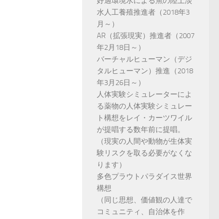
好適環境水による魚の陸上淡
水人工養殖推進者（2018年3
月～）
AR（拡張現実）推進者（2007
年2月18日～）
バーチャルヒューマン（デジ
タルヒューマン）推進（2018
年3月26日～）
人体実験シミュレーターによ
る薬物の人体実験シミュレー
ト構想をレイ・カーツワイル
が提唱する数年前に提唱。
（現実の人間や動物が生体実
験リスクを取る必要がなくな
ります）
多色プラウトパラダイス世界
構想
（同じ思想、価値観の人達で
コミュニティ、自治体を作