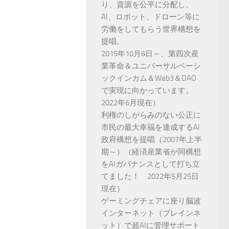
り、資源を公平に分配し、
AI、ロボット、ドローン等に
労働をしてもらう世界構想を
提唱。
2015年10月6日～、第四次産
業革命＆ユニバーサルベーシ
ックインカム＆Web3＆DAO
で実現に向かっています。
2022年6月現在）
利権のしがらみのない公正に
市民の最大幸福を達成するAI
政府構想を提唱（2007年上半
期～）（経済産業省が同構想
をAIガバナンスとして打ち立
てました！ 2022年5月25日
現在）
ゲーミングチェアに座り脳波
インターネット（ブレインネ
ット）で超AIに管理サポート