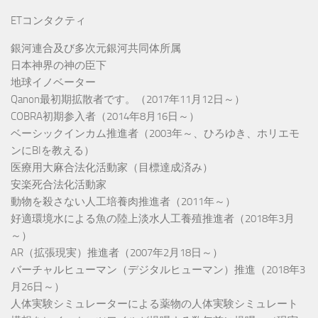
ETコンタクティ
銀河連合及び多次元銀河共同体所属
日本神界の神の臣下
地球イノベーター
Qanon最初期拡散者です。（2017年11月12日～）
COBRA初期参入者（2014年8月16日～）
ベーシックインカム推進者（2003年～、ひろゆき、ホリエモ
ンにBIを教える）
医療用大麻合法化活動家（目標達成済み）
安楽死合法化活動家
動物を殺さない人工培養肉推進者（2011年～）
好適環境水による魚の陸上淡水人工養殖推進者（2018年3月
～）
AR（拡張現実）推進者（2007年2月18日～）
バーチャルヒューマン（デジタルヒューマン）推進（2018年3
月26日～）
人体実験シミュレーターによる薬物の人体実験シミュレート