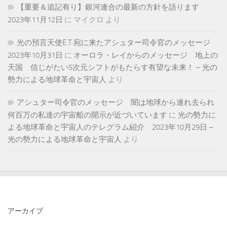
【重要＆追記有り】銀河連合の最新の方針を語ります
2023年11月12日
に
マイクロ
より
光の預言天使E.T.宛に来たアシュター司令官のメッセージ
2023年10月31日
に
オーロラ・レイからのメッセージ 地上の
天国 信じがたい5次元シフトがもたらす有望な未来！ – 光の
勢力による地球革命と宇宙人
より
アシュター司令官のメッセージ 闇は地球から連れ去られ
何百万の私達の宇宙船の開示が近づいています
に
光の勢力に
よる地球革命と宇宙人のテレグラム紹介 2023年10月29日 –
光の勢力による地球革命と宇宙人
より
アーカイブ