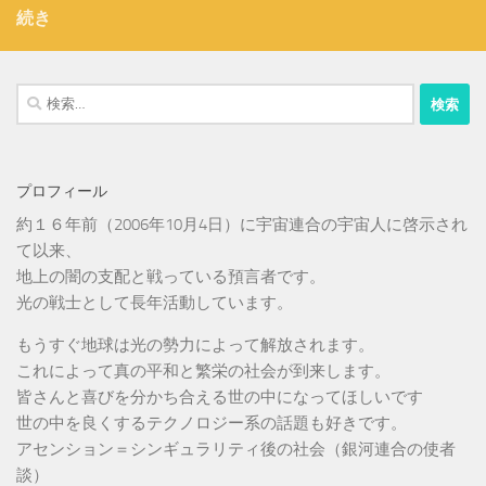
続き
検
索:
プロフィール
約１６年前（2006年10月4日）に宇宙連合の宇宙人に啓示され
て以来、
地上の闇の支配と戦っている預言者です。
光の戦士として長年活動しています。
もうすぐ地球は光の勢力によって解放されます。
これによって真の平和と繁栄の社会が到来します。
皆さんと喜びを分かち合える世の中になってほしいです
世の中を良くするテクノロジー系の話題も好きです。
アセンション＝シンギュラリティ後の社会（銀河連合の使者
談）