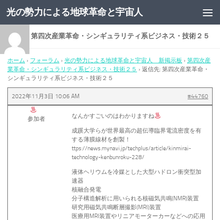
光の勢力による地球革命と宇宙人
コンテンツへスキップ
返信先: 第四次産業革命・シンギュラリティ系ビジネス・技術２５
ホーム
›
フォーラム
›
光の勢力による地球革命と宇宙人 新掲示板
›
第四次産
業革命・シンギュラリティ系ビジネス・技術２５
›
返信先: 第四次産業革命・
シンギュラリティ系ビジネス・技術２５
2022年11月3日 10:06 AM
#44760
なんかすごいのはわかりますね
参加者
成蹊大学らが世界最高の超伝導臨界電流密度を有
する薄膜線材を創製！
ttps://news.mynavi.jp/techplus/article/kinmirai-
technology-kenbunroku-228/
液体ヘリウムを冷媒とした大型ハドロン衝突型加
速器
核融合発電
分子構造解析に用いられる核磁気共鳴(NMR)装置
研究用磁気共鳴断層撮影(MRI)装置
医療用MRI装置やリニアモーターカーなどへの応用