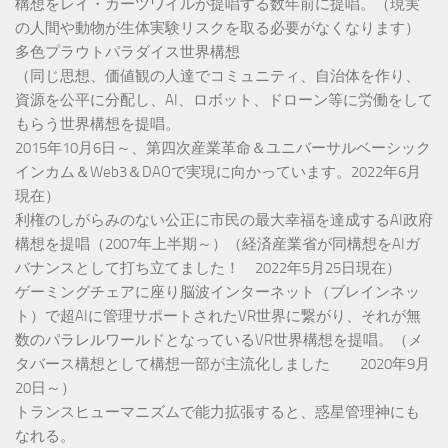
構想をレイ・カーツワイルが提唱する数年前に提唱。（現実
の人間や動物が生体実験リスクを取る必要がなくなります）
多色プラウトパラダイス世界構想
（同じ思想、価値観の人達でコミュニティ、自治体を作り、
資源を公平に分配し、AI、ロボット、ドローン等に労働をして
もらう世界構想を提唱。
2015年10月6日～、第四次産業革命＆ユニバーサルベーシック
インカム＆Web3＆DAOで実現に向かっています。2022年6月
現在）
利権のしがらみのない公正に市民の最大幸福を達成するAI政府
構想を提唱（2007年上半期～）（経済産業省が同構想をAIガ
バナンスとして打ち立てました！ 2022年5月25日現在）
ゲーミングチェアに座り脳波インターネット（ブレインネッ
ト）で超AIに管理サポートされたVR世界に繋がり、それが無
数のパラレルワールドとなっているVR世界構想を提唱。（メ
タバース構想として構想一部が主流化しました 2020年9月
20日～）
トランスヒューマニズムで能力拡張すると、惑星管理神にも
なれる。