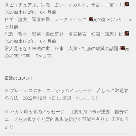
スピリチュアル、宗教、占い、オカルト、予言、宇宙１１
(
光の如来
) /
2年、 6ヶ月前
科学・論文、調査結果、データトピック
(
光の如来
) /
2年、 6
ヶ月前
思想・哲学・啓蒙・自己啓発・名言格言・知識・知恵トピ
(
光の如来
) /
2年、 6ヶ月前
常人見るな！末法の世、終末、人類・社会の破滅の話題
(
光
の如来
) /
2年、 6ヶ月前
最近のコメント
プレアデスのチュニアからのメッセージ 苦しみに対処す
る方法 2022年12月14日
に
渡辺 れいこ
より
ハカン司令官のメッセージ 目的を持つ事が重要 自分の
ニーズを無視すると霊的進歩を妨げる可能性有り
に
天音紡希
より