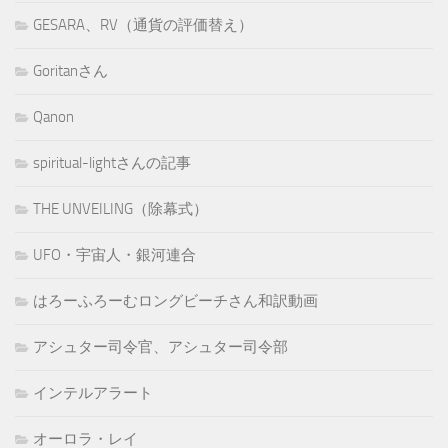
GESARA、RV（通貨の評価替え）
Goritanさん
Qanon
spiritual-lightさんの記事
THE UNVEILING（除幕式）
UFO・宇宙人・銀河連合
はろーふろーむロングビーチさん和訳動画
アシュター司令官、アシュター司令部
インテルアラート
オーロラ・レイ