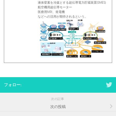
液体窒素を冷媒とする超伝導電力貯蔵装置(SMES)
航空機用超伝導モーター
医療用MRI、発電機
などへの活用が期待されるという。
フォロー:
次の記事
次の投稿