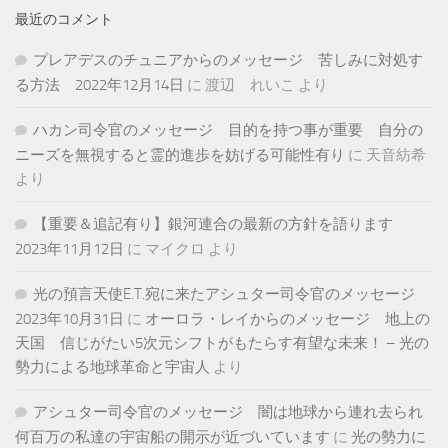
最近のコメント
プレアデスのチュニアからのメッセージ 苦しみに対処す
る方法 2022年12月14日
に
渡辺 れいこ
より
ハカン司令官のメッセージ 目的を持つ事が重要 自分の
ニーズを無視すると霊的進歩を妨げる可能性有り
に
天音紡希
より
【重要＆追記有り】銀河連合の最新の方針を語ります
2023年11月12日
に
マイクロ
より
光の預言天使E.T.宛に来たアシュター司令官のメッセージ
2023年10月31日
に
オーロラ・レイからのメッセージ 地上の
天国 信じがたい5次元シフトがもたらす有望な未来！ – 光の
勢力による地球革命と宇宙人
より
アシュター司令官のメッセージ 闇は地球から連れ去られ
何百万の私達の宇宙船の開示が近づいています
に
光の勢力に