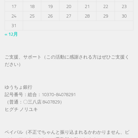
17
18
19
20
21
22
23
24
25
26
27
28
29
30
31
« 12月
ご支援、サポート（この活動に感謝される方はぜひご支援く
ださい）
ゆうちょ銀行
記号番号：総合：10370-84078291
（普通：〇三八店 8407829）
ヒグチ ノリユキ
ペイパル（不正でちゃんと振り込まれるかわかりません、ビ