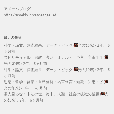
アメーバブログ
https://ameblo.jp/oracleangel-et
最近の投稿
科学・論文、調査結果、データトピック
(
光の如来
) /
2年、 6
ヶ月前
スピリチュアル、宗教、占い、オカルト、予言、宇宙１１
(
光の如来
) /
2年、 6ヶ月前
科学・論文、調査結果、データトピック
(
光の如来
) /
2年、 6
ヶ月前
思想・哲学・啓蒙・自己啓発・名言格言・知識・知恵トピ
(
光の如来
) /
2年、 6ヶ月前
常人見るな！末法の世、終末、人類・社会の破滅の話題
(
光
の如来
) /
2年、 6ヶ月前