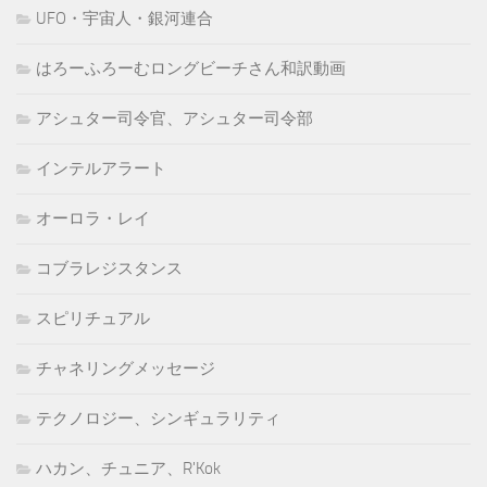
UFO・宇宙人・銀河連合
はろーふろーむロングビーチさん和訳動画
アシュター司令官、アシュター司令部
インテルアラート
オーロラ・レイ
コブラレジスタンス
スピリチュアル
チャネリングメッセージ
テクノロジー、シンギュラリティ
ハカン、チュニア、R'Kok