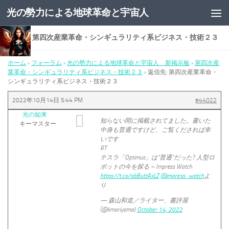
光の勢力による地球革命と宇宙人
コンテンツへスキップ
返信先: 第四次産業革命・シンギュラリティ系ビジネス・技術２３
ホーム
›
フォーラム
›
光の勢力による地球革命と宇宙人 新掲示板
›
第四次産
業革命・シンギュラリティ系ビジネス・技術２３
›
返信先: 第四次産業革命・
シンギュラリティ系ビジネス・技術２３
2022年10月14日 5:44 PM
#44022
光の如来
知らない間に掲載されてました。書いた
キーマスター
中身も普通ですけど、ご覧くだされば幸
いです
RT
テスラ「Optimus」は“普通”だった? 人型ロ
ボットの今を探る – Impress Watch
https://t.co/obButtAxLZ
@impress_watch
よ
り
— 森山和道／ライター、書評屋
(@kmoriyama)
October 14, 2022