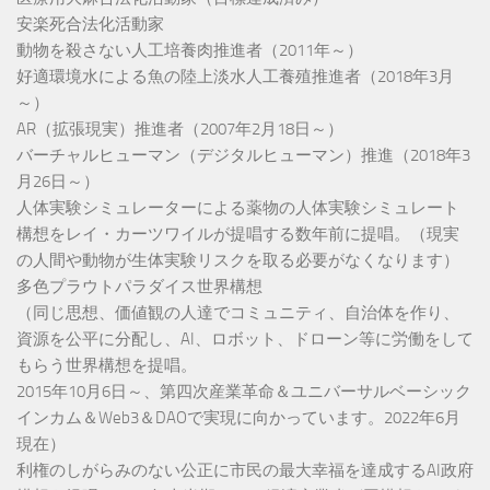
安楽死合法化活動家
動物を殺さない人工培養肉推進者（2011年～）
好適環境水による魚の陸上淡水人工養殖推進者（2018年3月
～）
AR（拡張現実）推進者（2007年2月18日～）
バーチャルヒューマン（デジタルヒューマン）推進（2018年3
月26日～）
人体実験シミュレーターによる薬物の人体実験シミュレート
構想をレイ・カーツワイルが提唱する数年前に提唱。（現実
の人間や動物が生体実験リスクを取る必要がなくなります）
多色プラウトパラダイス世界構想
（同じ思想、価値観の人達でコミュニティ、自治体を作り、
資源を公平に分配し、AI、ロボット、ドローン等に労働をして
もらう世界構想を提唱。
2015年10月6日～、第四次産業革命＆ユニバーサルベーシック
インカム＆Web3＆DAOで実現に向かっています。2022年6月
現在）
利権のしがらみのない公正に市民の最大幸福を達成するAI政府