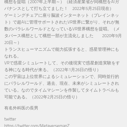
構想を提唱（2007年上半期～）（経済産業省が同構想をAIガ
バナンスとして打ち立てました！ 2022年5月25日現在）
ゲーミングチェアに座り脳波インターネット（ブレインネッ
ト）で超AIに管理サポートされたVR世界に繋がり、それが無
数のパラレルワールドとなっているVR世界構想を提唱。（メ
タバース構想として構想一部が主流化しました 2020年9月
20日～）
トランスヒューマニズムで能力拡張すると、惑星管理神にも
なれる。
VRで惑星シミュレートして、その後現実で惑星創造実験をす
る神になる時代が来る。（2022年1月26日の悟り）
この宇宙は上位世界によるシミュレーションで、同時並行的
にパラレルワールド、過去、現在、未来がシミュレートされ
ている。なのでタイムマシーンを作製してタイムトラベルも
可能である。（2022年2月25日の悟り）
有名外科医の長男
twitter
https://twitter.com/MetaversemanZ