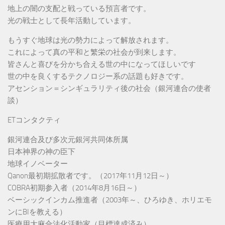
地上の闇の支配と戦っている預言者です。
光の戦士として長年活動しています。
もうすぐ地球は光の勢力によって解放されます。
これによって真の平和と繁栄の社会が到来します。
皆さんと喜びを分かち合える世の中になってほしいです
世の中を良くするテクノロジー系の話題も好きです。
アセンション＝シンギュラリティ後の社会（銀河連合の使者
談）
ETコンタクティ
銀河連合及び多次元銀河共同体所属
日本神界の神の臣下
地球イノベーター
Qanon最初期拡散者です。（2017年11月12日～）
COBRA初期参入者（2014年8月16日～）
ベーシックインカム推進者（2003年～、ひろゆき、ホリエモ
ンにBIを教える）
医療用大麻合法化活動家（目標達成済み）