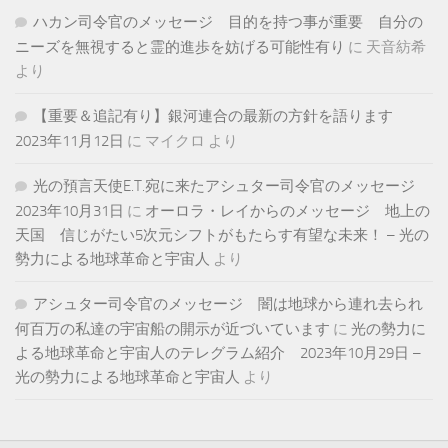
ハカン司令官のメッセージ 目的を持つ事が重要 自分の
ニーズを無視すると霊的進歩を妨げる可能性有り
に
天音紡希
より
【重要＆追記有り】銀河連合の最新の方針を語ります
2023年11月12日
に
マイクロ
より
光の預言天使E.T.宛に来たアシュター司令官のメッセージ
2023年10月31日
に
オーロラ・レイからのメッセージ 地上の
天国 信じがたい5次元シフトがもたらす有望な未来！ – 光の
勢力による地球革命と宇宙人
より
アシュター司令官のメッセージ 闇は地球から連れ去られ
何百万の私達の宇宙船の開示が近づいています
に
光の勢力に
よる地球革命と宇宙人のテレグラム紹介 2023年10月29日 –
光の勢力による地球革命と宇宙人
より