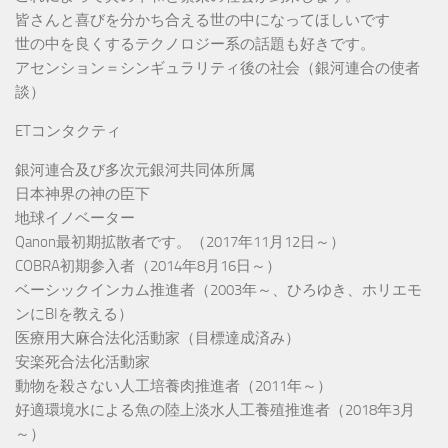
皆さんと喜びを分かち合える世の中になってほしいです
世の中を良くするテクノロジー系の話題も好きです。
アセンション＝シンギュラリティ後の社会（銀河連合の使者
談）
ETコンタクティ
銀河連合及び多次元銀河共同体所属
日本神界の神の臣下
地球イノベーター
Qanon最初期拡散者です。（2017年11月12日～）
COBRA初期参入者（2014年8月16日～）
ベーシックインカム推進者（2003年～、ひろゆき、ホリエモ
ンにBIを教える）
医療用大麻合法化活動家（目標達成済み）
安楽死合法化活動家
動物を殺さない人工培養肉推進者（2011年～）
好適環境水による魚の陸上淡水人工養殖推進者（2018年3月
～）