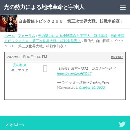
光の勢力による地球革命と宇宙人
コンテンツへスキップ
返信先: 自由投稿トピック２６６ 第三次世界大戦、核戦争前夜！
ホーム
›
フォーラム
›
光の勢力による地球革命と宇宙人 新掲示板
›
自由投稿
トピック２６６ 第三次世界大戦、核戦争前夜！
›
返信先: 自由投稿トピック
２６６ 第三次世界大戦、核戦争前夜！
2022年10月10日 6:00 PM
#43907
光の如来
【朗報】東京+1372 コロナ完全終了
キーマスター
https://t.co/0eszHXiO9C
— ツイッター速報〜BreakingNews
(@tweetsoku1)
October 10, 2022
フォロー: