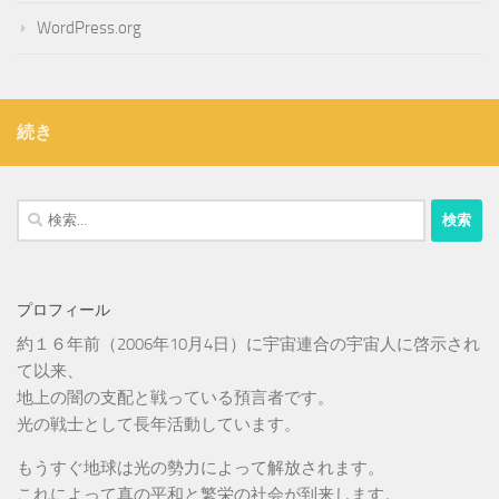
WordPress.org
続き
検
索:
プロフィール
約１６年前（2006年10月4日）に宇宙連合の宇宙人に啓示され
て以来、
地上の闇の支配と戦っている預言者です。
光の戦士として長年活動しています。
もうすぐ地球は光の勢力によって解放されます。
これによって真の平和と繁栄の社会が到来します。