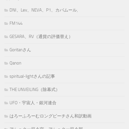
DNI、Lev、NEVA、P1、カバムール,
FM144
GESARA、RV（通貨の評価替え）
Goritanさん
Qanon
spiritual-lightさんの記事
THE UNVEILING（除幕式）
UFO・宇宙人・銀河連合
はろーふろーむロングビーチさん和訳動画