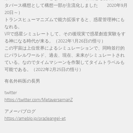
タバース構想として構想一部が主流化しました 2020年9月
20日～）
トランスヒューマニズムで能力拡張すると、惑星管理神にも
なれる。
VRで惑星シミュレートして、その後現実で惑星創造実験をす
る神になる時代が来る。（2022年1月26日の悟り）
この宇宙は上位世界によるシミュレーションで、同時並行的
にパラレルワールド、過去、現在、未来がシミュレートされ
ている。なのでタイムマシーンを作製してタイムトラベルも
可能である。（2022年2月25日の悟り）
有名外科医の長男
twitter
https://twitter.com/MetaversemanZ
アメーバブログ
https://ameblo.jp/oracleangel-et