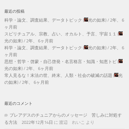
最近の投稿
科学・論文、調査結果、データトピック
(
光の如来
) /
2年、 6
ヶ月前
スピリチュアル、宗教、占い、オカルト、予言、宇宙１１
(
光の如来
) /
2年、 6ヶ月前
科学・論文、調査結果、データトピック
(
光の如来
) /
2年、 6
ヶ月前
思想・哲学・啓蒙・自己啓発・名言格言・知識・知恵トピ
(
光の如来
) /
2年、 6ヶ月前
常人見るな！末法の世、終末、人類・社会の破滅の話題
(
光
の如来
) /
2年、 6ヶ月前
最近のコメント
プレアデスのチュニアからのメッセージ 苦しみに対処す
る方法 2022年12月14日
に
渡辺 れいこ
より