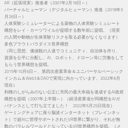
AR（拡張現実）推進者（2007年2月18日～）
バーチャルヒューマン（デジタルヒューマン）推進（2018年3
月26日～）
人体実験シミュレーターによる薬物の人体実験シミュレート
構想をレイ・カーツワイルが提唱する数年前に提唱。（現実
の人間や動物が生体実験リスクを取る必要がなくなります）
多色プラウトパラダイス世界構想
（同じ思想、価値観の人達でコミュニティ、自治体を作り、
資源を公平に分配し、AI、ロボット、ドローン等に労働をして
もらう世界構想を提唱。
2015年10月6日～、第四次産業革命＆ユニバーサルベーシック
インカム＆Web3＆DAOで実現に向かっています。2022年6月
現在）
利権のしがらみのない公正に市民の最大幸福を達成するAI政府
構想を提唱（2007年上半期～）（経済産業省が同構想をAIガ
バナンスとして打ち立てました！ 2022年5月25日現在）
ゲーミングチェアに座り脳波インターネット（ブレインネッ
ト）で超AIに管理サポートされたVR世界に繋がり、それが無
数のパラレルワールドとなっているVR世界構想を提唱。（メ