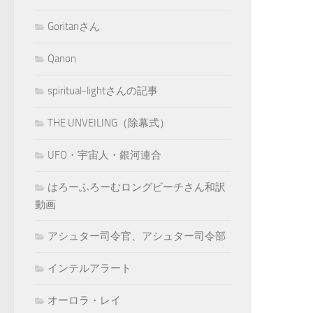
Goritanさん
Qanon
spiritual-lightさんの記事
THE UNVEILING（除幕式）
UFO・宇宙人・銀河連合
はろーふろーむロングビーチさん和訳
動画
アシュター司令官、アシュター司令部
インテルアラート
オーロラ・レイ