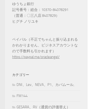
ゆうちょ銀行
記号番号：総合：10370-84078291
（普通：〇三八店 8407829）
ヒグチ ノリユキ
ペイパル（不正でちゃんと振り込まれる
かわかりません、ビジネスアカウントな
ので手数料も引かれます）
https://paypal.me/oracleangel/
カテゴリー
DNI、Lev、NEVA、P1、カバムール,
FM144
GESARA、RV（通貨の評価替え）