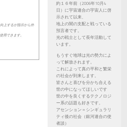
約１６年前（2006年10月4
日）に宇宙連合の宇宙人に啓
示されて以来、
地上の闇の支配と戦っている
描画も向上するが指示から外
預言者です。
使用できます。
光の戦士として長年活動して
います。
もうすぐ地球は光の勢力によ
って解放されます。
これによって真の平和と繁栄
の社会が到来します。
皆さんと喜びを分かち合える
世の中になってほしいです
世の中を良くするテクノロジ
ー系の話題も好きです。
アセンション＝シンギュラリ
ティ後の社会（銀河連合の使
者談）