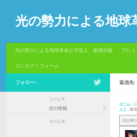
コンテンツへスキップ
光の勢力による地球
光の勢力による地球革命と宇宙人 新掲示板
プレミ
コンタクトフォーム
フォロー:
返信先:
次の記事
ホーム
›
フ
次の投稿
４５
›
返信
2022年1
前の記事