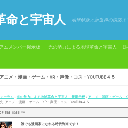
革命と宇宙人
地球解放と新世界の構築ま
アムメンバー掲示板
光の勢力による地球革命と宇宙人 旧
 アニメ・漫画・ゲーム・XR・声優・コス・YOUTUBE４５
ォーラム
›
光の勢力による地球革命と宇宙人 新掲示板
›
アニメ・漫画・ゲーム・XR
先: アニメ・漫画・ゲーム・XR・声優・コス・YouTube４５
0月5日 10:36 PM
誰でも漫画家になれる時代到来です！