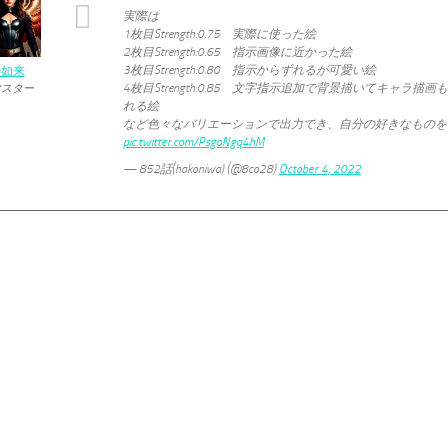
実際は
1枚目Strength:0.75 実際に使った絵
2枚目Strength:0.65 指示画像に近かった絵
3枚目Strength:0.80 指示からずれるが可愛い絵
の如来
4枚目Strength:0.85 文字指示追加で背景描いてキャラ
マスター
れる絵
など色々なバリエーションで出力でき、自分の好きなものを
pic.twitter.com/PsgoNgq4hM
— 852話(hakoniwa) (@8co28)
October 4, 2022