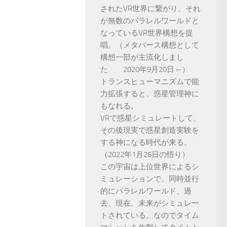
されたVR世界に繋がり、それ
が無数のパラレルワールドと
なっているVR世界構想を提
唱。（メタバース構想として
構想一部が主流化しまし
た 2020年9月20日～）
トランスヒューマニズムで能
力拡張すると、惑星管理神に
もなれる。
VRで惑星シミュレートして、
その後現実で惑星創造実験を
する神になる時代が来る。
（2022年1月26日の悟り）
この宇宙は上位世界によるシ
ミュレーションで、同時並行
的にパラレルワールド、過
去、現在、未来がシミュレー
トされている。なのでタイム