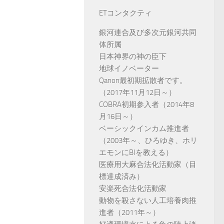
ETコンタクティ
銀河連合及び多次元銀河共同
体所属
日本神界の神の臣下
地球イノベーター
Qanon最初期拡散者です。
（2017年11月12日～）
COBRA初期参入者（2014年8
月16日～）
ベーシックインカム推進者
（2003年～、ひろゆき、ホリ
エモンにBIを教える）
医療用大麻合法化活動家（目
標達成済み）
安楽死合法化活動家
動物を殺さない人工培養肉推
進者（2011年～）