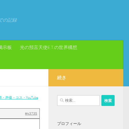
での記録
掲示板
光の預言天使E.T.の世界構想
続き
・声優・コス・YouTube
検
索:
#43735
プロフィール