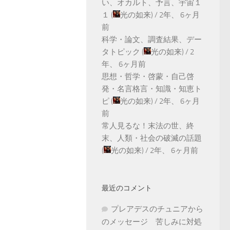
い、オカルト、予言、宇宙１
１
(
光の如来
) /
2年、 6ヶ月
前
科学・論文、調査結果、デー
タトピック
(
光の如来
) /
2
年、 6ヶ月前
思想・哲学・啓蒙・自己啓
発・名言格言・知識・知恵ト
ピ
(
光の如来
) /
2年、 6ヶ月
前
常人見るな！末法の世、終
末、人類・社会の破滅の話題
(
光の如来
) /
2年、 6ヶ月前
最近のコメント
プレアデスのチュニアから
のメッセージ 苦しみに対処