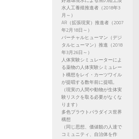
好適環境水による魚の陸上淡
水人工養殖推進者（2018年3
月～）
AR（拡張現実）推進者（2007
年2月18日～）
バーチャルヒューマン（デジ
タルヒューマン）推進（2018
年3月26日～）
人体実験シミュレーターによ
る薬物の人体実験シミュレー
ト構想をレイ・カーツワイル
が提唱する数年前に提唱。
（現実の人間や動物が生体実
験リスクを取る必要がなくな
ります）
多色プラウトパラダイス世界
構想
（同じ思想、価値観の人達で
コミュニティ、自治体を作