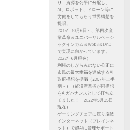
り、資源を公平に分配し、
AI、ロボット、ドローン等に
労働をしてもらう世界構想を
提唱。
2015年10月6日～、第四次産
業革命＆ユニバーサルベーシ
ックインカム＆Web3＆DAO
で実現に向かっています。
2022年6月現在）
利権のしがらみのない公正に
市民の最大幸福を達成するAI
政府構想を提唱（2007年上半
期～）（経済産業省が同構想
をAIガバナンスとして打ち立
てました！ 2022年5月25日
現在）
ゲーミングチェアに座り脳波
インターネット（ブレインネ
ット）で超AIに管理サポート