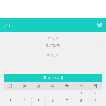
フォロー:
次の記事
次の投稿
前の記事
2026年8月
月
火
水
木
金
土
日
1
2
3
4
5
6
7
8
9