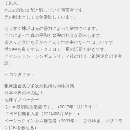
て以来、
地上の闇の支配と戦っている預言者です。
光の戦士として長年活動しています。
もうすぐ地球は光の勢力によって解放されます。
これによって真の平和と繁栄の社会が到来します。
皆さんと喜びを分かち合える世の中になってほしいです
世の中を良くするテクノロジー系の話題も好きです。
アセンション＝シンギュラリティ後の社会（銀河連合の使者
談）
ETコンタクティ
銀河連合及び多次元銀河共同体所属
日本神界の神の臣下
地球イノベーター
Qanon最初期拡散者です。（2017年11月12日～）
COBRA初期参入者（2014年8月16日～）
ベーシックインカム推進者（2003年～、ひろゆき、ホリエモ
ンにBIを教える）