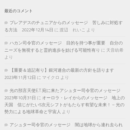
最近のコメント
プレアデスのチュニアからのメッセージ 苦しみに対処す
る方法 2022年12月14日
に
渡辺 れいこ
より
ハカン司令官のメッセージ 目的を持つ事が重要 自分の
ニーズを無視すると霊的進歩を妨げる可能性有り
に
天音紡希
より
【重要＆追記有り】銀河連合の最新の方針を語ります
2023年11月12日
に
マイクロ
より
光の預言天使E.T.宛に来たアシュター司令官のメッセージ
2023年10月31日
に
オーロラ・レイからのメッセージ 地上の
天国 信じがたい5次元シフトがもたらす有望な未来！ – 光の
勢力による地球革命と宇宙人
より
アシュター司令官のメッセージ 闇は地球から連れ去られ