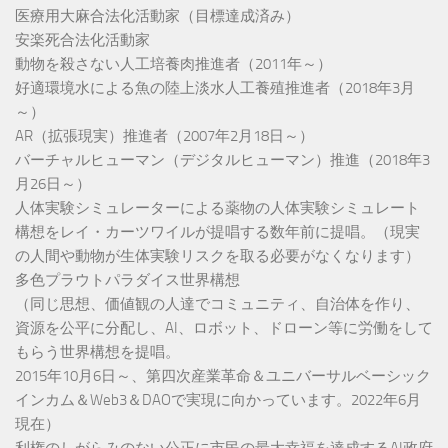
医療用大麻合法化活動家（目標達成済み）
安楽死合法化活動家
動物を殺さない人工培養肉推進者（2011年～）
好適環境水による魚の陸上淡水人工養殖推進者（2018年3月
～）
AR（拡張現実）推進者（2007年2月18日～）
バーチャルヒューマン（デジタルヒューマン）推進（2018年3
月26日～）
人体実験シミュレーターによる薬物の人体実験シミュレート
構想をレイ・カーツワイルが提唱する数年前に提唱。（現実
の人間や動物が生体実験リスクを取る必要がなくなります）
多色プラウトパラダイス世界構想
（同じ思想、価値観の人達でコミュニティ、自治体を作り、
資源を公平に分配し、AI、ロボット、ドローン等に労働をして
もらう世界構想を提唱。
2015年10月6日～、第四次産業革命＆ユニバーサルベーシック
インカム＆Web3＆DAOで実現に向かっています。2022年6月
現在）
利権のしがらみのない公正に市民の最大幸福を達成するAI政府