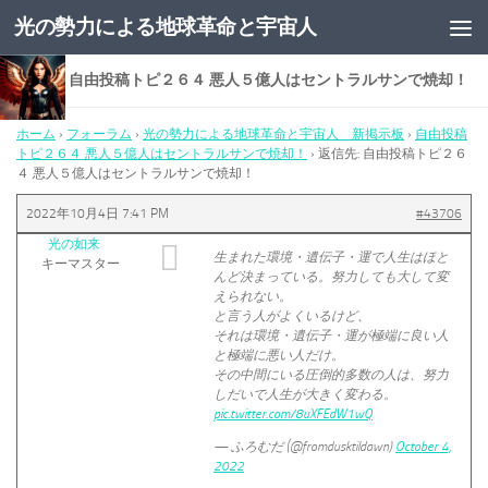
光の勢力による地球革命と宇宙人
コンテンツへスキップ
返信先: 自由投稿トピ２６４ 悪人５億人はセントラルサンで焼却！
ホーム
›
フォーラム
›
光の勢力による地球革命と宇宙人 新掲示板
›
自由投稿
トピ２６４ 悪人５億人はセントラルサンで焼却！
›
返信先: 自由投稿トピ２６
４ 悪人５億人はセントラルサンで焼却！
2022年10月4日 7:41 PM
#43706
光の如来
生まれた環境・遺伝子・運で人生はほと
キーマスター
んど決まっている。努力しても大して変
えられない。
と言う人がよくいるけど、
それは環境・遺伝子・運が極端に良い人
と極端に悪い人だけ。
その中間にいる圧倒的多数の人は、努力
しだいで人生が大きく変わる。
pic.twitter.com/8uXFEdW1wQ
— ふろむだ (@fromdusktildawn)
October 4,
2022