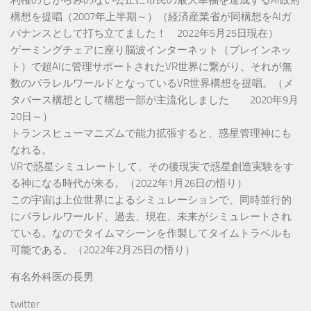
構想を提唱（2007年上半期～）（経済産業省が同構想をAIガ
バナンスとして打ち立てました！ 2022年5月25日現在）
ゲーミングチェアに座り脳波インターネット（ブレインネッ
ト）で超AIに管理サポートされたVR世界に繋がり、それが無
数のパラレルワールドとなっているVR世界構想を提唱。（メ
タバース構想として構想一部が主流化しました 2020年9月
20日～）
トランスヒューマニズムで能力拡張すると、惑星管理神にも
なれる。
VRで惑星シミュレートして、その後現実で惑星創造実験をす
る神になる時代が来る。（2022年1月26日の悟り）
この宇宙は上位世界によるシミュレーションで、同時並行的
にパラレルワールド、過去、現在、未来がシミュレートされ
ている。なのでタイムマシーンを作製してタイムトラベルも
可能である。（2022年2月25日の悟り）
有名外科医の長男
twitter