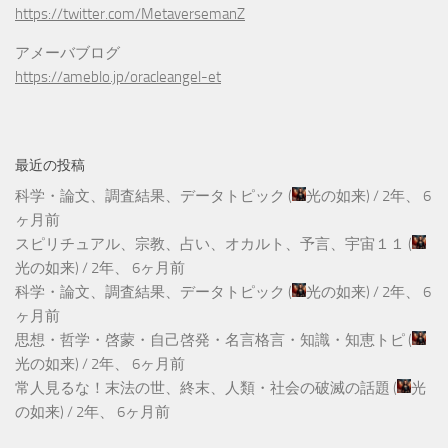
https://twitter.com/MetaversemanZ
アメーバブログ
https://ameblo.jp/oracleangel-et
最近の投稿
科学・論文、調査結果、データトピック
(
光の如来
) /
2年、 6
ヶ月前
スピリチュアル、宗教、占い、オカルト、予言、宇宙１１
(
光の如来
) /
2年、 6ヶ月前
科学・論文、調査結果、データトピック
(
光の如来
) /
2年、 6
ヶ月前
思想・哲学・啓蒙・自己啓発・名言格言・知識・知恵トピ
(
光の如来
) /
2年、 6ヶ月前
常人見るな！末法の世、終末、人類・社会の破滅の話題
(
光
の如来
) /
2年、 6ヶ月前