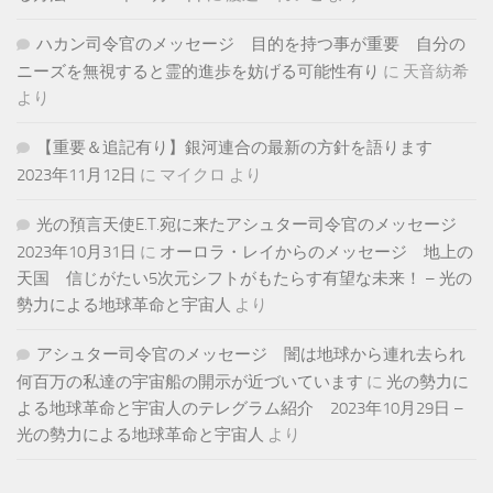
ハカン司令官のメッセージ 目的を持つ事が重要 自分の
ニーズを無視すると霊的進歩を妨げる可能性有り
に
天音紡希
より
【重要＆追記有り】銀河連合の最新の方針を語ります
2023年11月12日
に
マイクロ
より
光の預言天使E.T.宛に来たアシュター司令官のメッセージ
2023年10月31日
に
オーロラ・レイからのメッセージ 地上の
天国 信じがたい5次元シフトがもたらす有望な未来！ – 光の
勢力による地球革命と宇宙人
より
アシュター司令官のメッセージ 闇は地球から連れ去られ
何百万の私達の宇宙船の開示が近づいています
に
光の勢力に
よる地球革命と宇宙人のテレグラム紹介 2023年10月29日 –
光の勢力による地球革命と宇宙人
より