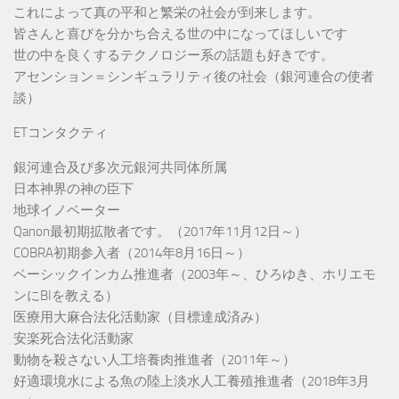
これによって真の平和と繁栄の社会が到来します。
皆さんと喜びを分かち合える世の中になってほしいです
世の中を良くするテクノロジー系の話題も好きです。
アセンション＝シンギュラリティ後の社会（銀河連合の使者
談）
ETコンタクティ
銀河連合及び多次元銀河共同体所属
日本神界の神の臣下
地球イノベーター
Qanon最初期拡散者です。（2017年11月12日～）
COBRA初期参入者（2014年8月16日～）
ベーシックインカム推進者（2003年～、ひろゆき、ホリエモ
ンにBIを教える）
医療用大麻合法化活動家（目標達成済み）
安楽死合法化活動家
動物を殺さない人工培養肉推進者（2011年～）
好適環境水による魚の陸上淡水人工養殖推進者（2018年3月