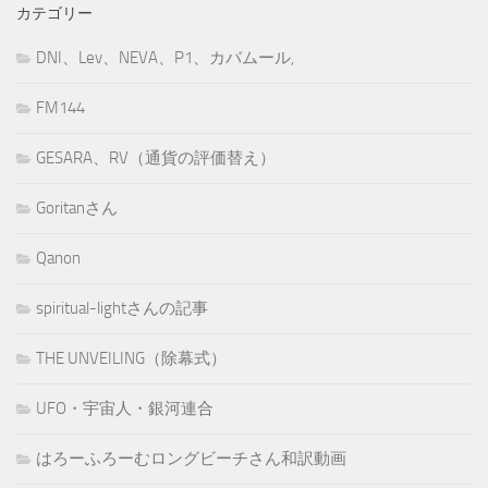
カテゴリー
DNI、Lev、NEVA、P1、カバムール,
FM144
GESARA、RV（通貨の評価替え）
Goritanさん
Qanon
spiritual-lightさんの記事
THE UNVEILING（除幕式）
UFO・宇宙人・銀河連合
はろーふろーむロングビーチさん和訳動画