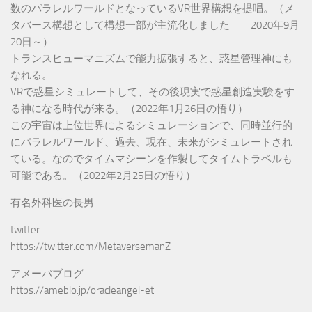
数のパラレルワールドとなっているVR世界構想を提唱。（メ
タバース構想として構想一部が主流化しました 2020年9月
20日～）
トランスヒューマニズムで能力拡張すると、惑星管理神にも
なれる。
VRで惑星シミュレートして、その後現実で惑星創造実験をす
る神になる時代が来る。（2022年1月26日の悟り）
この宇宙は上位世界によるシミュレーションで、同時並行的
にパラレルワールド、過去、現在、未来がシミュレートされ
ている。なのでタイムマシーンを作製してタイムトラベルも
可能である。（2022年2月25日の悟り）
有名外科医の長男
twitter
https://twitter.com/MetaversemanZ
アメーバブログ
https://ameblo.jp/oracleangel-et