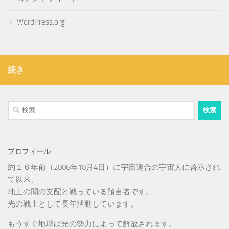
WordPress.org
続き
検
索:
プロフィール
約１６年前（2006年10月4日）に宇宙連合の宇宙人に啓示され
て以来、
地上の闇の支配と戦っている預言者です。
光の戦士として長年活動しています。
もうすぐ地球は光の勢力によって解放されます。