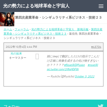
光の勢力による地球革命と宇宙人
コンテンツへスキップ
返信先: 第四次産業革命・シンギュラリティ系ビジネス・技術２３
ホーム
›
フォーラム
›
光の勢力による地球革命と宇宙人 新掲示板
›
第四次産
業革命・シンギュラリティ系ビジネス・技術２３
›
返信先: 第四次産業革命・
シンギュラリティ系ビジネス・技術２３
2022年10月4日 4:44 PM
#43704
光の如来
雑にdeepLで翻訳しただけの指示でこんだ
キーマスター
け正確に画像生成するの化け物すぎない
か？？？？？
#NovelAIDiffusion
#novelAI
pic.twitter.com/2tNaHDiF8t
— Ryulo3o (@Ryulo3o)
October 3, 2022
フォロー: