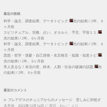
最近の投稿
科学・論文、調査結果、データトピック
(
光の如来
) /
2年、 6
ヶ月前
スピリチュアル、宗教、占い、オカルト、予言、宇宙１１
(
光の如来
) /
2年、 6ヶ月前
科学・論文、調査結果、データトピック
(
光の如来
) /
2年、 6
ヶ月前
思想・哲学・啓蒙・自己啓発・名言格言・知識・知恵トピ
(
光の如来
) /
2年、 6ヶ月前
常人見るな！末法の世、終末、人類・社会の破滅の話題
(
光
の如来
) /
2年、 6ヶ月前
最近のコメント
プレアデスのチュニアからのメッセージ 苦しみに対処す
る方法 2022年12月14日
に
渡辺 れいこ
より