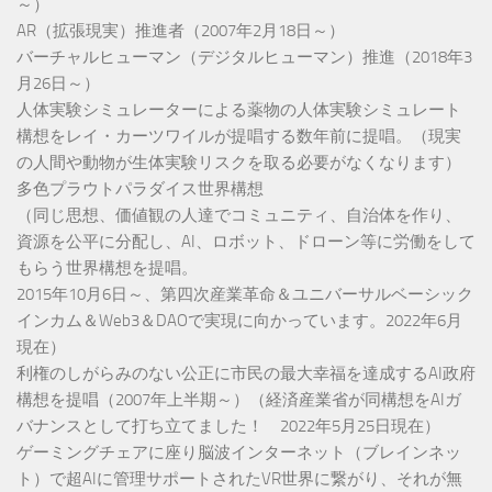
～）
AR（拡張現実）推進者（2007年2月18日～）
バーチャルヒューマン（デジタルヒューマン）推進（2018年3
月26日～）
人体実験シミュレーターによる薬物の人体実験シミュレート
構想をレイ・カーツワイルが提唱する数年前に提唱。（現実
の人間や動物が生体実験リスクを取る必要がなくなります）
多色プラウトパラダイス世界構想
（同じ思想、価値観の人達でコミュニティ、自治体を作り、
資源を公平に分配し、AI、ロボット、ドローン等に労働をして
もらう世界構想を提唱。
2015年10月6日～、第四次産業革命＆ユニバーサルベーシック
インカム＆Web3＆DAOで実現に向かっています。2022年6月
現在）
利権のしがらみのない公正に市民の最大幸福を達成するAI政府
構想を提唱（2007年上半期～）（経済産業省が同構想をAIガ
バナンスとして打ち立てました！ 2022年5月25日現在）
ゲーミングチェアに座り脳波インターネット（ブレインネッ
ト）で超AIに管理サポートされたVR世界に繋がり、それが無