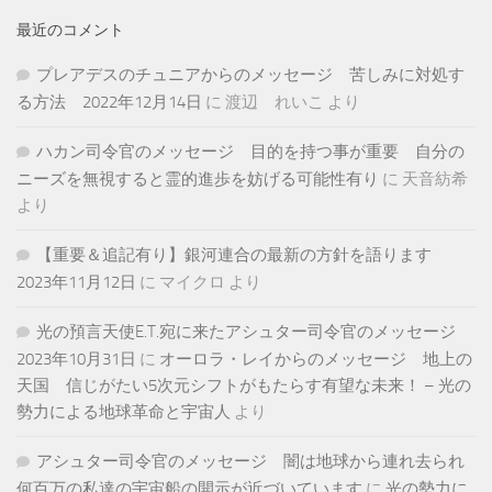
最近のコメント
プレアデスのチュニアからのメッセージ 苦しみに対処す
る方法 2022年12月14日
に
渡辺 れいこ
より
ハカン司令官のメッセージ 目的を持つ事が重要 自分の
ニーズを無視すると霊的進歩を妨げる可能性有り
に
天音紡希
より
【重要＆追記有り】銀河連合の最新の方針を語ります
2023年11月12日
に
マイクロ
より
光の預言天使E.T.宛に来たアシュター司令官のメッセージ
2023年10月31日
に
オーロラ・レイからのメッセージ 地上の
天国 信じがたい5次元シフトがもたらす有望な未来！ – 光の
勢力による地球革命と宇宙人
より
アシュター司令官のメッセージ 闇は地球から連れ去られ
何百万の私達の宇宙船の開示が近づいています
に
光の勢力に