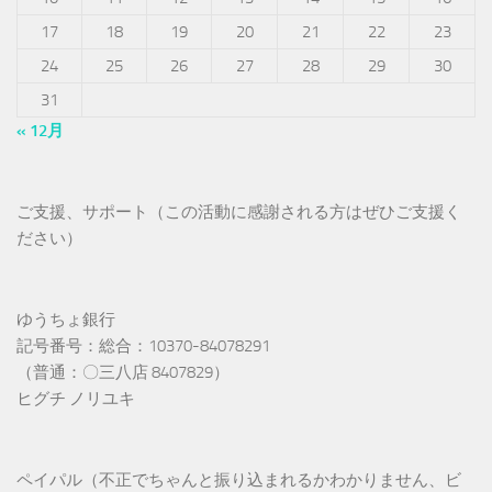
17
18
19
20
21
22
23
24
25
26
27
28
29
30
31
« 12月
ご支援、サポート（この活動に感謝される方はぜひご支援く
ださい）
ゆうちょ銀行
記号番号：総合：10370-84078291
（普通：〇三八店 8407829）
ヒグチ ノリユキ
ペイパル（不正でちゃんと振り込まれるかわかりません、ビ