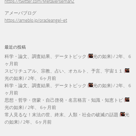
https://twitter.com/MetaversemanZ
アメーバブログ
https://ameblo.jp/oracleangel-et
最近の投稿
科学・論文、調査結果、データトピック
(
光の如来
) /
2年、 6
ヶ月前
スピリチュアル、宗教、占い、オカルト、予言、宇宙１１
(
光の如来
) /
2年、 6ヶ月前
科学・論文、調査結果、データトピック
(
光の如来
) /
2年、 6
ヶ月前
思想・哲学・啓蒙・自己啓発・名言格言・知識・知恵トピ
(
光の如来
) /
2年、 6ヶ月前
常人見るな！末法の世、終末、人類・社会の破滅の話題
(
光
の如来
) /
2年、 6ヶ月前