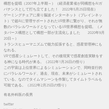
構想を提唱（2007年上半期～）（経済産業省が同構想をAIガ
バナンスとして打ち立てました！ 2022年5月25日現在）
ゲーミングチェアに座り脳波インターネット（ブレインネッ
ト）で超AIに管理サポートされたVR世界に繋がり、それが無
数のパラレルワールドとなっているVR世界構想を提唱。（メ
タバース構想として構想一部が主流化しました 2020年9月
20日～）
トランスヒューマニズムで能力拡張すると、惑星管理神にも
なれる。
VRで惑星シミュレートして、その後現実で惑星創造実験をす
る神になる時代が来る。（2022年1月26日の悟り）
この宇宙は上位世界によるシミュレーションで、同時並行的
にパラレルワールド、過去、現在、未来がシミュレートされ
ている。なのでタイムマシーンを作製してタイムトラベルも
可能である。（2022年2月25日の悟り）
有名外科医の長男
twitter