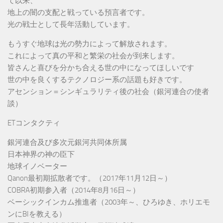
て以来、
地上の闇の支配と戦っている預言者です。
光の戦士として長年活動しています。
もうすぐ地球は光の勢力によって解放されます。
これによって真の平和と繁栄の社会が到来します。
皆さんと喜びを分かち合える世の中になってほしいです
世の中を良くするテクノロジー系の話題も好きです。
アセンション＝シンギュラリティ後の社会（銀河連合の使者
談）
ETコンタクティ
銀河連合及び多次元銀河共同体所属
日本神界の神の臣下
地球イノベーター
Qanon最初期拡散者です。（2017年11月12日～）
COBRA初期参入者（2014年8月16日～）
ベーシックインカム推進者（2003年～、ひろゆき、ホリエモ
ンにBIを教える）