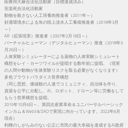
医療用大麻合法化活動家（目標達成済み）
安楽死合法化活動家
動物を殺さない人工培養肉推進者（2011年～）
好適環境水による魚の陸上淡水人工養殖推進者（2018年3月
～）
AR（拡張現実）推進者（2007年2月18日～）
バーチャルヒューマン（デジタルヒューマン）推進（2018年3
月26日～）
人体実験シミュレーターによる薬物の人体実験シミュレート
構想をレイ・カーツワイルが提唱する数年前に提唱。（現実
の人間や動物が生体実験リスクを取る必要がなくなります）
多色プラウトパラダイス世界構想
（同じ思想、価値観の人達でコミュニティ、自治体を作り、
資源を公平に分配し、AI、ロボット、ドローン等に労働をして
もらう世界構想を提唱。
2015年10月6日～、第四次産業革命＆ユニバーサルベーシック
インカム＆Web3＆DAOで実現に向かっています。2022年6月
現在）
利権のしがらみのない公正に市民の最大幸福を達成するAI政府