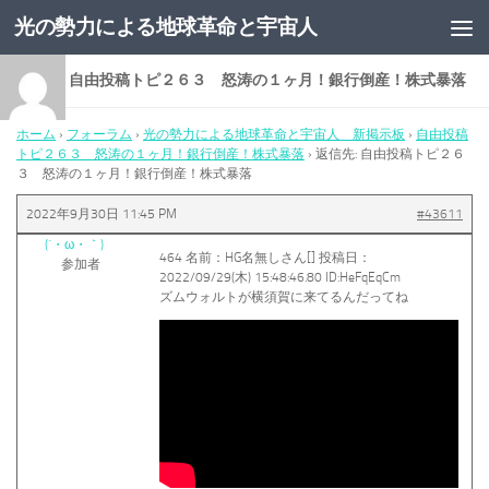
光の勢力による地球革命と宇宙人
コンテンツへスキップ
返信先: 自由投稿トピ２６３ 怒涛の１ヶ月！銀行倒産！株式暴落
ホーム
›
フォーラム
›
光の勢力による地球革命と宇宙人 新掲示板
›
自由投稿
トピ２６３ 怒涛の１ヶ月！銀行倒産！株式暴落
›
返信先: 自由投稿トピ２６
３ 怒涛の１ヶ月！銀行倒産！株式暴落
2022年9月30日 11:45 PM
#43611
(´・ω・｀)
464 名前：HG名無しさん[] 投稿日：
参加者
2022/09/29(木) 15:48:46.80 ID:HeFqEqCm
ズムウォルトが横須賀に来てるんだってね