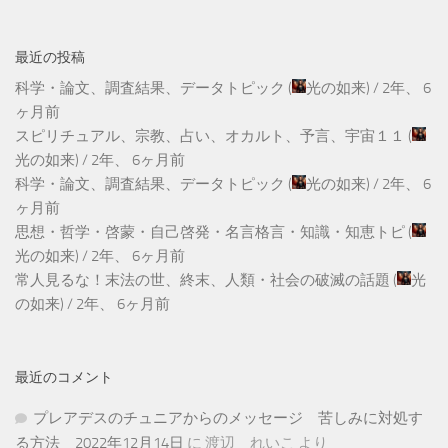
最近の投稿
科学・論文、調査結果、データトピック
(
光の如来
) /
2年、 6
ヶ月前
スピリチュアル、宗教、占い、オカルト、予言、宇宙１１
(
光の如来
) /
2年、 6ヶ月前
科学・論文、調査結果、データトピック
(
光の如来
) /
2年、 6
ヶ月前
思想・哲学・啓蒙・自己啓発・名言格言・知識・知恵トピ
(
光の如来
) /
2年、 6ヶ月前
常人見るな！末法の世、終末、人類・社会の破滅の話題
(
光
の如来
) /
2年、 6ヶ月前
最近のコメント
プレアデスのチュニアからのメッセージ 苦しみに対処す
る方法 2022年12月14日
に
渡辺 れいこ
より