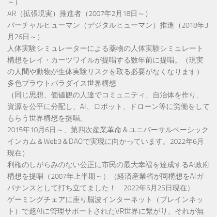
～）
AR（拡張現実）推進者（2007年2月18日～）
バーチャルヒューマン（デジタルヒューマン）推進（2018年3
月26日～）
人体実験シミュレーターによる薬物の人体実験シミュレート
構想をレイ・カーツワイルが提唱する数年前に提唱。（現実
の人間や動物が生体実験リスクを取る必要がなくなります）
多色プラウトパラダイス世界構想
（同じ思想、価値観の人達でコミュニティ、自治体を作り、
資源を公平に分配し、AI、ロボット、ドローン等に労働をして
もらう世界構想を提唱。
2015年10月6日～、第四次産業革命＆ユニバーサルベーシック
インカム＆Web3＆DAOで実現に向かっています。2022年6月
現在）
利権のしがらみのない公正に市民の最大幸福を達成するAI政府
構想を提唱（2007年上半期～）（経済産業省が同構想をAIガ
バナンスとして打ち立てました！ 2022年5月25日現在）
ゲーミングチェアに座り脳波インターネット（ブレインネッ
ト）で超AIに管理サポートされたVR世界に繋がり、それが無