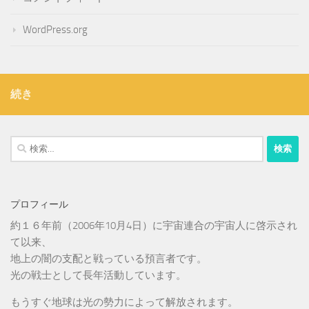
WordPress.org
続き
検
索:
プロフィール
約１６年前（2006年10月4日）に宇宙連合の宇宙人に啓示され
て以来、
地上の闇の支配と戦っている預言者です。
光の戦士として長年活動しています。
もうすぐ地球は光の勢力によって解放されます。