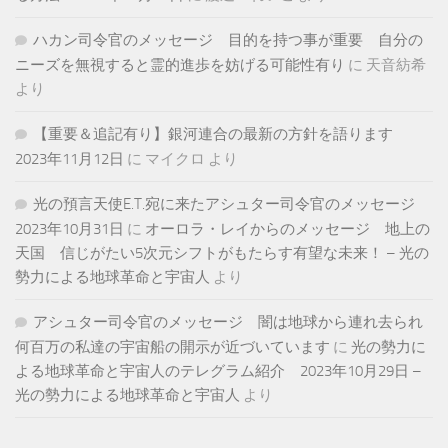
ハカン司令官のメッセージ 目的を持つ事が重要 自分の
ニーズを無視すると霊的進歩を妨げる可能性有り
に
天音紡希
より
【重要＆追記有り】銀河連合の最新の方針を語ります
2023年11月12日
に
マイクロ
より
光の預言天使E.T.宛に来たアシュター司令官のメッセージ
2023年10月31日
に
オーロラ・レイからのメッセージ 地上の
天国 信じがたい5次元シフトがもたらす有望な未来！ – 光の
勢力による地球革命と宇宙人
より
アシュター司令官のメッセージ 闇は地球から連れ去られ
何百万の私達の宇宙船の開示が近づいています
に
光の勢力に
よる地球革命と宇宙人のテレグラム紹介 2023年10月29日 –
光の勢力による地球革命と宇宙人
より