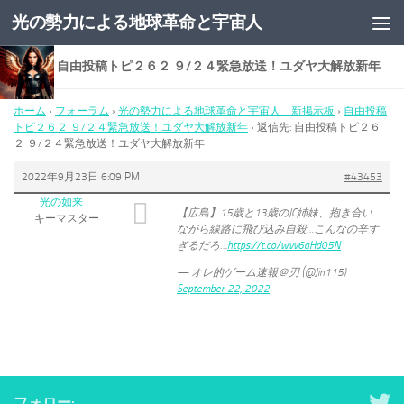
光の勢力による地球革命と宇宙人
コンテンツへスキップ
返信先: 自由投稿トピ２６２ ９/２４緊急放送！ユダヤ大解放新年
ホーム
›
フォーラム
›
光の勢力による地球革命と宇宙人 新掲示板
›
自由投稿
トピ２６２ ９/２４緊急放送！ユダヤ大解放新年
›
返信先: 自由投稿トピ２６
２ ９/２４緊急放送！ユダヤ大解放新年
2022年9月23日 6:09 PM
#43453
光の如来
【広島】15歳と13歳のJC姉妹、抱き合い
キーマスター
ながら線路に飛び込み自殺…こんなの辛す
ぎるだろ…
https://t.co/wvv6aHd05N
— オレ的ゲーム速報＠刃 (@Jin115)
September 22, 2022
フォロー: