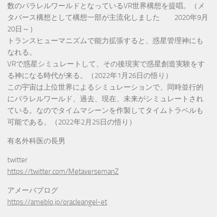
数のパラレルワールドとなっているVR世界構想を提唱。（メ
タバース構想として構想一部が主流化しました 2020年9月
20日～）
トランスヒューマニズムで能力拡張すると、惑星管理神にも
なれる。
VRで惑星シミュレートして、その後現実で惑星創造実験をす
る神になる時代が来る。（2022年1月26日の悟り）
この宇宙は上位世界によるシミュレーションで、同時並行的
にパラレルワールド、過去、現在、未来がシミュレートされ
ている。なのでタイムマシーンを作製してタイムトラベルも
可能である。（2022年2月25日の悟り）
有名外科医の長男
twitter
https://twitter.com/MetaversemanZ
アメーバブログ
https://ameblo.jp/oracleangel-et