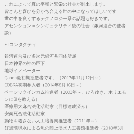
これによって真の平和と繁栄の社会が到来します。
皆さんと喜びを分かち合える世の中になってほしいです
世の中を良くするテクノロジー系の話題も好きです。
アセンション＝シンギュラリティ後の社会（銀河連合の使者
談）
ETコンタクティ
銀河連合及び多次元銀河共同体所属
日本神界の神の臣下
地球イノベーター
Qanon最初期拡散者です。（2017年11月12日～）
COBRA初期参入者（2014年8月16日～）
ベーシックインカム推進者（2003年～、ひろゆき、ホリエモ
ンにBIを教える）
医療用大麻合法化活動家（目標達成済み）
安楽死合法化活動家
動物を殺さない人工培養肉推進者（2011年～）
好適環境水による魚の陸上淡水人工養殖推進者（2018年3月