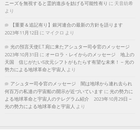
ニーズを無視すると霊的進歩を妨げる可能性有り
に
天音紡希
より
【重要＆追記有り】銀河連合の最新の方針を語ります
2023年11月12日
に
マイクロ
より
光の預言天使E.T.宛に来たアシュター司令官のメッセージ
2023年10月31日
に
オーロラ・レイからのメッセージ 地上の
天国 信じがたい5次元シフトがもたらす有望な未来！ – 光の
勢力による地球革命と宇宙人
より
アシュター司令官のメッセージ 闇は地球から連れ去られ
何百万の私達の宇宙船の開示が近づいています
に
光の勢力に
よる地球革命と宇宙人のテレグラム紹介 2023年10月29日 –
光の勢力による地球革命と宇宙人
より