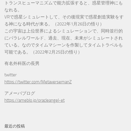
トランスヒューマニズムで能力拡張すると、惑星管理神にも
なれる。
VRで惑星シミュレートして、その後現実で惑星創造実験をす
る神になる時代が来る。（2022年1月26日の悟り）
この宇宙は上位世界によるシミュレーションで、同時並行的
にパラレルワールド、過去、現在、未来がシミュレートされ
ている。なのでタイムマシーンを作製してタイムトラベルも
可能である。（2022年2月25日の悟り）
有名外科医の長男
twitter
https://twitter.com/MetaversemanZ
アメーバブログ
https://ameblo.jp/oracleangel-et
最近の投稿