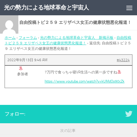
光の勢力による地球革命と宇宙人
コンテンツへスキップ
返信先: 自由投稿トピ２５９ エリザベス女王の健康状態悪化報道！
ホーム
›
フォーラム
›
光の勢力による地球革命と宇宙人 新掲示板
›
自由投稿
トピ２５９ エリザベス女王の健康状態悪化報道！
›
返信先: 自由投稿トピ２５
９ エリザベス女王の健康状態悪化報道！
2022年9月13日 9:46 AM
#43224
7万円で食っちゃ寝VR生活への第一歩ですね
参加者
https://www.youtube.com/watch?v=kUMdOp90cZk
フォロー:
次の記事