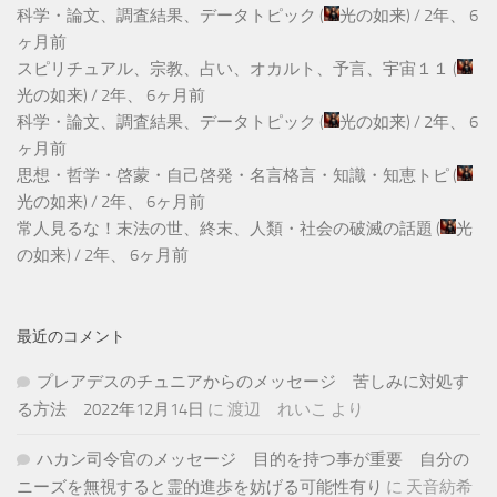
科学・論文、調査結果、データトピック
(
光の如来
) /
2年、 6
ヶ月前
スピリチュアル、宗教、占い、オカルト、予言、宇宙１１
(
光の如来
) /
2年、 6ヶ月前
科学・論文、調査結果、データトピック
(
光の如来
) /
2年、 6
ヶ月前
思想・哲学・啓蒙・自己啓発・名言格言・知識・知恵トピ
(
光の如来
) /
2年、 6ヶ月前
常人見るな！末法の世、終末、人類・社会の破滅の話題
(
光
の如来
) /
2年、 6ヶ月前
最近のコメント
プレアデスのチュニアからのメッセージ 苦しみに対処す
る方法 2022年12月14日
に
渡辺 れいこ
より
ハカン司令官のメッセージ 目的を持つ事が重要 自分の
ニーズを無視すると霊的進歩を妨げる可能性有り
に
天音紡希