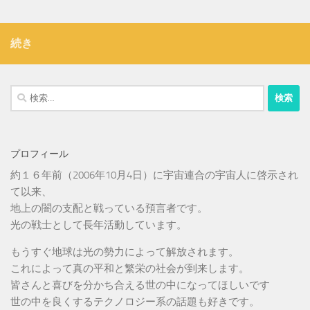
続き
検
索:
プロフィール
約１６年前（2006年10月4日）に宇宙連合の宇宙人に啓示され
て以来、
地上の闇の支配と戦っている預言者です。
光の戦士として長年活動しています。
もうすぐ地球は光の勢力によって解放されます。
これによって真の平和と繁栄の社会が到来します。
皆さんと喜びを分かち合える世の中になってほしいです
世の中を良くするテクノロジー系の話題も好きです。