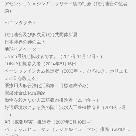
アセンション＝シンギュラリティ後の社会（銀河連合の使者
談）
ETコンタクティ
銀河連合及び多次元銀河共同体所属
日本神界の神の臣下
地球イノベーター
Qanon最初期拡散者です。（2017年11月12日～）
COBRA初期参入者（2014年8月16日～）
ベーシックインカム推進者（2003年～、ひろゆき、ホリエモ
ンにBIを教える）
医療用大麻合法化活動家（目標達成済み）
安楽死合法化活動家
動物を殺さない人工培養肉推進者（2011年～）
好適環境水による魚の陸上淡水人工養殖推進者（2018年3月
～）
AR（拡張現実）推進者（2007年2月18日～）
バーチャルヒューマン（デジタルヒューマン）推進（2018年3