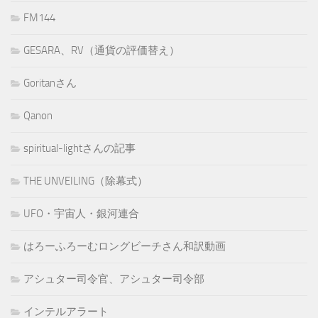
FM144
GESARA、RV（通貨の評価替え）
Goritanさん
Qanon
spiritual-lightさんの記事
THE UNVEILING（除幕式）
UFO・宇宙人・銀河連合
はろーふろーむロングビーチさん和訳動画
アシュター司令官、アシュター司令部
インテルアラート