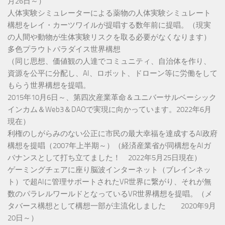
月26日～）
人体実験シミュレーターによる薬物の人体実験シミュレート
構想をレイ・カーツワイルが提唱する数年前に提唱。（現実
の人間や動物が生体実験リスクを取る必要がなくなります）
多色プラウトパラダイス世界構想
（同じ思想、価値観の人達でコミュニティ、自治体を作り、
資源を公平に分配し、AI、ロボット、ドローン等に労働をして
もらう世界構想を提唱。
2015年10月6日～、第四次産業革命＆ユニバーサルベーシック
インカム＆Web3＆DAOで実現に向かっています。2022年6月
現在）
利権のしがらみのない公正に市民の最大幸福を達成するAI政府
構想を提唱（2007年上半期～）（経済産業省が同構想をAIガ
バナンスとして打ち立てました！ 2022年5月25日現在）
ゲーミングチェアに座り脳波インターネット（ブレインネッ
ト）で超AIに管理サポートされたVR世界に繋がり、それが無
数のパラレルワールドとなっているVR世界構想を提唱。（メ
タバース構想として構想一部が主流化しました 2020年9月
20日～）