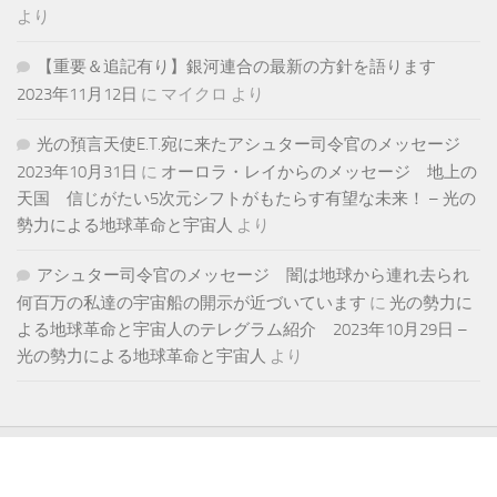
より
【重要＆追記有り】銀河連合の最新の方針を語ります
2023年11月12日
に
マイクロ
より
光の預言天使E.T.宛に来たアシュター司令官のメッセージ
2023年10月31日
に
オーロラ・レイからのメッセージ 地上の
天国 信じがたい5次元シフトがもたらす有望な未来！ – 光の
勢力による地球革命と宇宙人
より
アシュター司令官のメッセージ 闇は地球から連れ去られ
何百万の私達の宇宙船の開示が近づいています
に
光の勢力に
よる地球革命と宇宙人のテレグラム紹介 2023年10月29日 –
光の勢力による地球革命と宇宙人
より