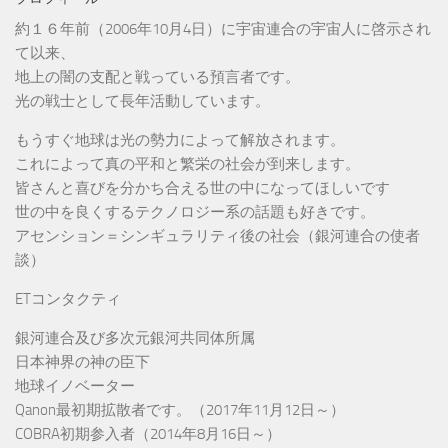
約１６年前（2006年10月4日）に宇宙連合の宇宙人に啓示され
て以来、
地上の闇の支配と戦っている預言者です。
光の戦士として長年活動しています。
もうすぐ地球は光の勢力によって解放されます。
これによって真の平和と繁栄の社会が到来します。
皆さんと喜びを分かち合える世の中になってほしいです
世の中を良くするテクノロジー系の話題も好きです。
アセンション＝シンギュラリティ後の社会（銀河連合の使者
談）
ETコンタクティ
銀河連合及び多次元銀河共同体所属
日本神界の神の臣下
地球イノベーター
Qanon最初期拡散者です。（2017年11月12日～）
COBRA初期参入者（2014年8月16日～）