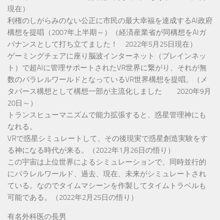
現在）
利権のしがらみのない公正に市民の最大幸福を達成するAI政府
構想を提唱（2007年上半期～）（経済産業省が同構想をAIガ
バナンスとして打ち立てました！ 2022年5月25日現在）
ゲーミングチェアに座り脳波インターネット（ブレインネッ
ト）で超AIに管理サポートされたVR世界に繋がり、それが無
数のパラレルワールドとなっているVR世界構想を提唱。（メ
タバース構想として構想一部が主流化しました 2020年9月
20日～）
トランスヒューマニズムで能力拡張すると、惑星管理神にも
なれる。
VRで惑星シミュレートして、その後現実で惑星創造実験をす
る神になる時代が来る。（2022年1月26日の悟り）
この宇宙は上位世界によるシミュレーションで、同時並行的
にパラレルワールド、過去、現在、未来がシミュレートされ
ている。なのでタイムマシーンを作製してタイムトラベルも
可能である。（2022年2月25日の悟り）
有名外科医の長男