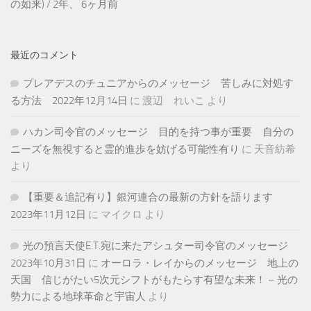
の如来
) /
2年、 6ヶ月前
最近のコメント
プレアデスのチュニアからのメッセージ 苦しみに対処す
る方法 2022年12月14日
に
渡辺 れいこ
より
ハカン司令官のメッセージ 目的を持つ事が重要 自分の
ニーズを無視すると霊的進歩を妨げる可能性有り
に
天音紡希
より
【重要＆追記有り】銀河連合の最新の方針を語ります
2023年11月12日
に
マイクロ
より
光の預言天使E.T.宛に来たアシュター司令官のメッセージ
2023年10月31日
に
オーロラ・レイからのメッセージ 地上の
天国 信じがたい5次元シフトがもたらす有望な未来！ – 光の
勢力による地球革命と宇宙人
より