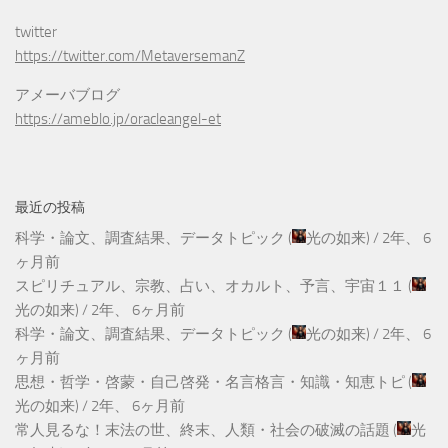
twitter
https://twitter.com/MetaversemanZ
アメーバブログ
https://ameblo.jp/oracleangel-et
最近の投稿
科学・論文、調査結果、データトピック
(
光の如来
) /
2年、 6
ヶ月前
スピリチュアル、宗教、占い、オカルト、予言、宇宙１１
(
光の如来
) /
2年、 6ヶ月前
科学・論文、調査結果、データトピック
(
光の如来
) /
2年、 6
ヶ月前
思想・哲学・啓蒙・自己啓発・名言格言・知識・知恵トピ
(
光の如来
) /
2年、 6ヶ月前
常人見るな！末法の世、終末、人類・社会の破滅の話題
(
光