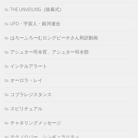
THE UNVEILING（除幕式）
UFO・宇宙人・銀河連合
はろーふろーむロングビーチさん和訳動画
アシュター司令官、アシュター司令部
インテルアラート
オーロラ・レイ
コブラレジスタンス
スピリチュアル
チャネリングメッセージ
テクノロジー、シンギュラリティ