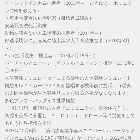
ベーシックインカム推進者（2003年～、ひろゆき、ホリエモ
ンにBIを教える）
医療用大麻合法化活動家（目標達成済み）
安楽死合法化活動家
動物を殺さない人工培養肉推進者（2011年～）
好適環境水による魚の陸上淡水人工養殖推進者（2018年3月
～）
AR（拡張現実）推進者（2007年2月18日～）
バーチャルヒューマン（デジタルヒューマン）推進（2018年3
月26日～）
人体実験シミュレーターによる薬物の人体実験シミュレート
構想をレイ・カーツワイルが提唱する数年前に提唱。（現実
の人間や動物が生体実験リスクを取る必要がなくなります）
多色プラウトパラダイス世界構想
（同じ思想、価値観の人達でコミュニティ、自治体を作り、
資源を公平に分配し、AI、ロボット、ドローン等に労働をして
もらう世界構想を提唱。
2015年10月6日～、第四次産業革命＆ユニバーサルベーシック
インカム＆Web3＆DAOで実現に向かっています。2022年6月