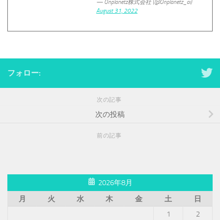
— Onplanetz株式会社 (@Onplanetz_ai)
August 31, 2022
フォロー:
次の記事
次の投稿
前の記事
2026年8月
月
火
水
木
金
土
日
1
2