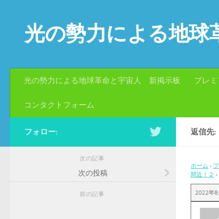
コンテンツへスキップ
光の勢力による地球
光の勢力による地球革命と宇宙人 新掲示板
プレミ
コンタクトフォーム
フォロー:
返信先:
次の記事
ホーム
›
フ
次の投稿
間近！２
›
2022年8
前の記事