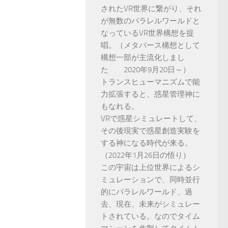
されたVR世界に繋がり、それ
が無数のパラレルワールドと
なっているVR世界構想を提
唱。（メタバース構想として
構想一部が主流化しまし
た 2020年9月20日～）
トランスヒューマニズムで能
力拡張すると、惑星管理神に
もなれる。
VRで惑星シミュレートして、
その後現実で惑星創造実験を
する神になる時代が来る。
（2022年1月26日の悟り）
この宇宙は上位世界によるシ
ミュレーションで、同時並行
的にパラレルワールド、過
去、現在、未来がシミュレー
トされている。なのでタイム