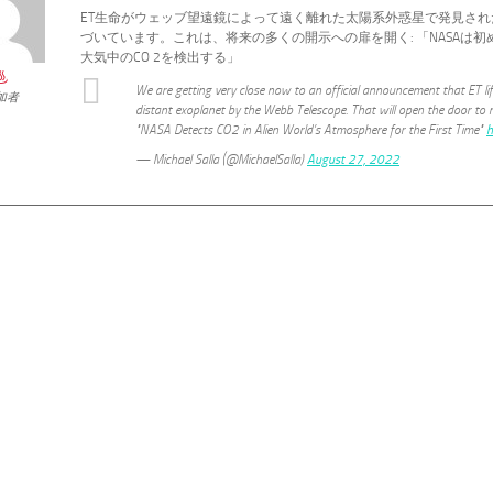
ET生命がウェッブ望遠鏡によって遠く離れた太陽系外惑星で発見さ
づいています。これは、将来の多くの開示への扉を開く: 「NASAは
大気中のCO 2を検出する」
We are getting very close now to an official announcement that ET lif
加者
distant exoplanet by the Webb Telescope. That will open the door to 
"NASA Detects CO2 in Alien World’s Atmosphere for the First Time"
h
— Michael Salla (@MichaelSalla)
August 27, 2022