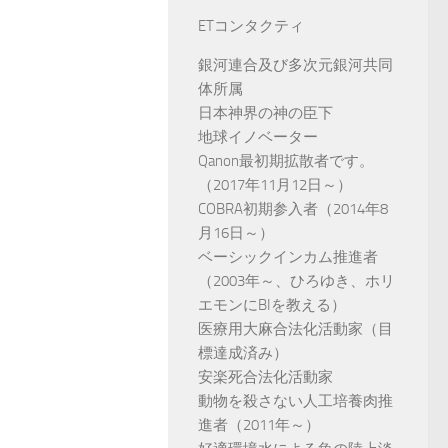
ETコンタクティ
銀河連合及び多次元銀河共同
体所属
日本神界の神の臣下
地球イノベーター
Qanon最初期拡散者です。
（2017年11月12日～）
COBRA初期参入者（2014年8
月16日～）
ベーシックインカム推進者
（2003年～、ひろゆき、ホリ
エモンにBIを教える）
医療用大麻合法化活動家（目
標達成済み）
安楽死合法化活動家
動物を殺さない人工培養肉推
進者（2011年～）