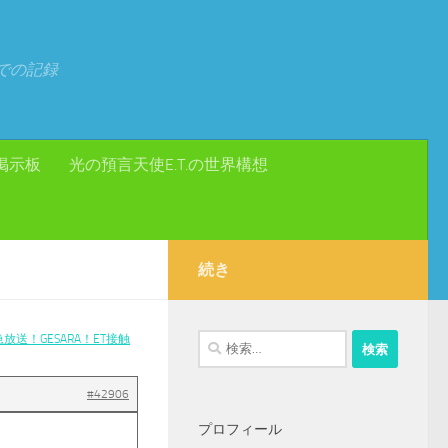
での記録
掲示板
光の預言天使E.T.の世界構想
続き
送！GESARA！ET接触
検
索:
#42906
プロフィール