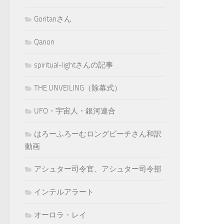
Goritanさん
Qanon
spiritual-lightさんの記事
THE UNVEILING（除幕式）
UFO・宇宙人・銀河連合
はろーふろーむロングビーチさん和訳
動画
アシュター司令官、アシュター司令部
インテルアラート
オーロラ・レイ