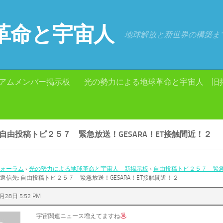
革命と宇宙人
地球解放と新世界の構築ま
アムメンバー掲示板
光の勢力による地球革命と宇宙人 旧
 自由投稿トピ２５７ 緊急放送！GESARA！ET接触間近！２
ォーラム
›
光の勢力による地球革命と宇宙人 新掲示板
›
自由投稿トピ２５７ 緊急放
返信先: 自由投稿トピ２５７ 緊急放送！GESARA！ET接触間近！２
月28日 5:52 PM
宇宙関連ニュース増えてますね