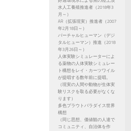
好適環境水による魚の陸上淡
水人工養殖推進者（2018年3
月～）
AR（拡張現実）推進者（2007
年2月18日～）
バーチャルヒューマン（デジ
タルヒューマン）推進（2018
年3月26日～）
人体実験シミュレーターによ
る薬物の人体実験シミュレー
ト構想をレイ・カーツワイル
が提唱する数年前に提唱。
（現実の人間や動物が生体実
験リスクを取る必要がなくな
ります）
多色プラウトパラダイス世界
構想
（同じ思想、価値観の人達で
コミュニティ、自治体を作