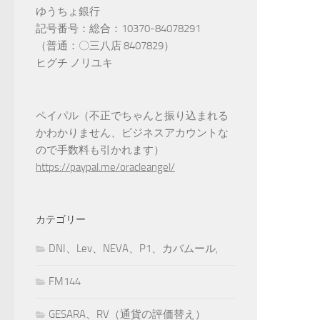
ゆうちょ銀行
記号番号：総合：10370-84078291
（普通：〇三八店 8407829）
ヒグチ ノリユキ
ペイパル（不正でちゃんと振り込まれる
かわかりません、ビジネスアカウントな
ので手数料も引かれます）
https://paypal.me/oracleangel/
カテゴリー
DNI、Lev、NEVA、P1、カバムール,
FM144
GESARA、RV（通貨の評価替え）