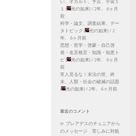
い、オカルト、予言、宇宙１
１
(
光の如来
) /
2年、 6ヶ月
前
科学・論文、調査結果、デー
タトピック
(
光の如来
) /
2
年、 6ヶ月前
思想・哲学・啓蒙・自己啓
発・名言格言・知識・知恵ト
ピ
(
光の如来
) /
2年、 6ヶ月
前
常人見るな！末法の世、終
末、人類・社会の破滅の話題
(
光の如来
) /
2年、 6ヶ月前
最近のコメント
プレアデスのチュニアから
のメッセージ 苦しみに対処