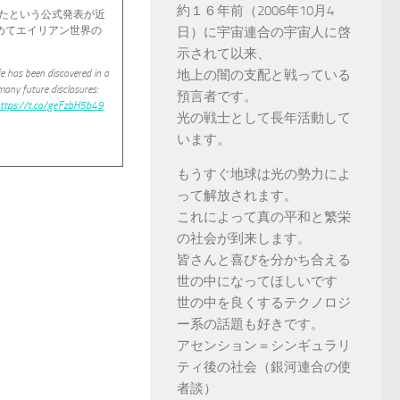
約１６年前（2006年10月4
れたという公式発表が近
初めてエイリアン世界の
日）に宇宙連合の宇宙人に啓
示されて以来、
e has been discovered in a
地上の闇の支配と戦っている
many future disclosures:
預言者です。
ttps://t.co/geFzbH5b49
光の戦士として長年活動して
います。
もうすぐ地球は光の勢力によ
って解放されます。
これによって真の平和と繁栄
の社会が到来します。
皆さんと喜びを分かち合える
世の中になってほしいです
世の中を良くするテクノロジ
ー系の話題も好きです。
アセンション＝シンギュラリ
ティ後の社会（銀河連合の使
者談）