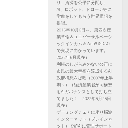
り、資源を公平に分配し、
AI、ロボット、ドローン等に
労働をしてもらう世界構想を
提唱。
2015年10月6日～、第四次産
業革命＆ユニバーサルベーシ
ックインカム＆Web3＆DAO
で実現に向かっています。
2022年6月現在）
利権のしがらみのない公正に
市民の最大幸福を達成するAI
政府構想を提唱（2007年上半
期～）（経済産業省が同構想
をAIガバナンスとして打ち立
てました！ 2022年5月25日
現在）
ゲーミングチェアに座り脳波
インターネット（ブレインネ
ット）で超AIに管理サポート