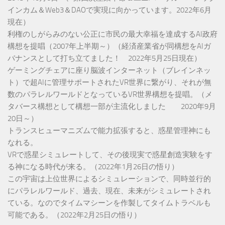
インカム＆Web3＆DAOで実現に向かっています。2022年6月
現在）
利権のしがらみのない公正に市民の最大幸福を達成するAI政府
構想を提唱（2007年上半期～）（経済産業省が同構想をAIガ
バナンスとして打ち立てました！ 2022年5月25日現在）
ゲーミングチェアに座り脳波インターネット（ブレインネッ
ト）で超AIに管理サポートされたVR世界に繋がり、それが無
数のパラレルワールドとなっているVR世界構想を提唱。（メ
タバース構想として構想一部が主流化しました 2020年9月
20日～）
トランスヒューマニズムで能力拡張すると、惑星管理神にも
なれる。
VRで惑星シミュレートして、その後現実で惑星創造実験をす
る神になる時代が来る。（2022年1月26日の悟り）
この宇宙は上位世界によるシミュレーションで、同時並行的
にパラレルワールド、過去、現在、未来がシミュレートされ
ている。なのでタイムマシーンを作製してタイムトラベルも
可能である。（2022年2月25日の悟り）