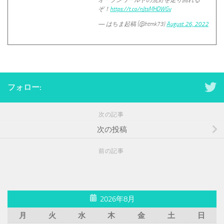
オープンワールドの荒野を走り回れる
ぞ！
https://t.co/nJtsMHDWGv
— はちま起稿 (@htmk73)
August 26, 2022
フォロー:
次の記事
次の投稿
前の記事
2026年8月
月
火
水
木
金
土
日