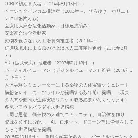
COBRA初期参入者（2014年8月16日～）
ベーシックインカム推進者（2003年～、ひろゆき、ホリエモ
ンにBIを教える）
医療用大麻合法化活動家（目標達成済み）
安楽死合法化活動家
動物を殺さない人工培養肉推進者（2011年～）
好適環境水による魚の陸上淡水人工養殖推進者（2018年3月
～）
AR（拡張現実）推進者（2007年2月18日～）
バーチャルヒューマン（デジタルヒューマン）推進（2018年3
月26日～）
人体実験シミュレーターによる薬物の人体実験シミュレート
構想をレイ・カーツワイルが提唱する数年前に提唱。（現実
の人間や動物が生体実験リスクを取る必要がなくなります）
多色プラウトパラダイス世界構想
（同じ思想、価値観の人達でコミュニティ、自治体を作り、
資源を公平に分配し、AI、ロボット、ドローン等に労働をして
もらう世界構想を提唱。
2015年10月6日～、第四次産業革命＆ユニバーサルベーシック