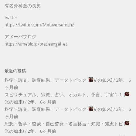
有名外科医の長男
twitter
https://twitter.com/MetaversemanZ
アメーバブログ
https://ameblo.jp/oracleangel-et
最近の投稿
科学・論文、調査結果、データトピック
(
光の如来
) /
2年、 6
ヶ月前
スピリチュアル、宗教、占い、オカルト、予言、宇宙１１
(
光の如来
) /
2年、 6ヶ月前
科学・論文、調査結果、データトピック
(
光の如来
) /
2年、 6
ヶ月前
思想・哲学・啓蒙・自己啓発・名言格言・知識・知恵トピ
(
光の如来
) /
2年、 6ヶ月前