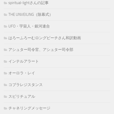
spiritual-lightさんの記事
THE UNVEILING（除幕式）
UFO・宇宙人・銀河連合
はろーふろーむロングビーチさん和訳動画
アシュター司令官、アシュター司令部
インテルアラート
オーロラ・レイ
コブラレジスタンス
スピリチュアル
チャネリングメッセージ