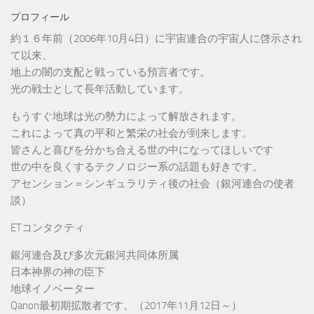
プロフィール
約１６年前（2006年10月4日）に宇宙連合の宇宙人に啓示され
て以来、
地上の闇の支配と戦っている預言者です。
光の戦士として長年活動しています。
もうすぐ地球は光の勢力によって解放されます。
これによって真の平和と繁栄の社会が到来します。
皆さんと喜びを分かち合える世の中になってほしいです
世の中を良くするテクノロジー系の話題も好きです。
アセンション＝シンギュラリティ後の社会（銀河連合の使者
談）
ETコンタクティ
銀河連合及び多次元銀河共同体所属
日本神界の神の臣下
地球イノベーター
Qanon最初期拡散者です。（2017年11月12日～）