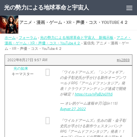
光の勢力による地球革命と宇宙人
コンテンツへスキップ
返信先: アニメ・漫画・ゲーム・XR・声優・コス・YOUTUBE４２
ホーム
›
フォーラム
›
光の勢力による地球革命と宇宙人 新掲示板
›
アニメ・
漫画・ゲーム・XR・声優・コス・YouTube４２
›
返信先: アニメ・漫画・ゲー
ム・XR・声優・コス・YouTube４２
2022年8月27日 9:57 AM
#42869
光の如来
「ワイルドアームズ」「シンフォギア」
キーマスター
の金子彰史氏が手がける新作オープンワ
ールドRPG『アームドファンタジア』発
表！クラウドファンディング達成で開発
が確定！
https://t.co/nPqB2pUYh5
— オレ的ゲーム速報＠刃 (@Jin115)
August 27, 2022
『ワイルドアームズ』生みの親・金子彰
史氏が手がける新作ウェスタンパンク
RPG『アームドファンタジア』発表！！