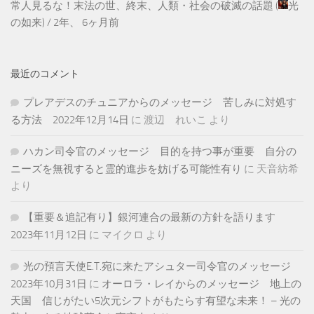
常人見るな！末法の世、終末、人類・社会の破滅の話題
(
光
の如来
) /
2年、 6ヶ月前
最近のコメント
プレアデスのチュニアからのメッセージ 苦しみに対処す
る方法 2022年12月14日
に
渡辺 れいこ
より
ハカン司令官のメッセージ 目的を持つ事が重要 自分の
ニーズを無視すると霊的進歩を妨げる可能性有り
に
天音紡希
より
【重要＆追記有り】銀河連合の最新の方針を語ります
2023年11月12日
に
マイクロ
より
光の預言天使E.T.宛に来たアシュター司令官のメッセージ
2023年10月31日
に
オーロラ・レイからのメッセージ 地上の
天国 信じがたい5次元シフトがもたらす有望な未来！ – 光の