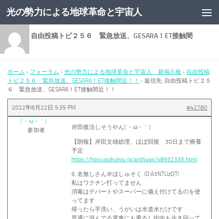
光の勢力による地球革命と宇宙人
コンテンツへスキップ
返信先: 自由投稿トピ２５６ 緊急放送、GESARA！ET接触間
近！！
ホーム
›
フォーラム
›
光の勢力による地球革命と宇宙人 新掲示板
›
自由投稿
トピ２５６ 緊急放送、GESARA！ET接触間近！！
›
返信先: 自由投稿トピ２５
６ 緊急放送、GESARA！ET接触間近！！
2022年8月22日 5:35 PM
#42780
(´・ω・｀)
岸田復活しそうやん(´・ω・｀)
参加者
【朗報】岸田文雄総理、ほぼ回復 30日まで療養
予定
https://hosyusokuhou.jp/archives/48932335.html
9. 名無しさん＠ほしゅそく. ID:A3NTUzOTI
私はワクチン打ってません
消毒はデパートやスーパーに備え付けてるのを使
ってます
帰ったら手洗い、うがいは水道水だけです
普通に混んでる電車にも乗るし街中も歩き回って