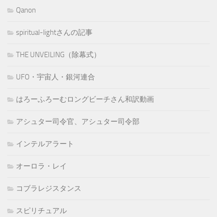
Qanon
spiritual-lightさんの記事
THE UNVEILING（除幕式）
UFO・宇宙人・銀河連合
はろーふろーむロングビーチさん和訳動画
アシュター司令官、アシュター司令部
インテルアラート
オーロラ・レイ
コブラレジスタンス
スピリチュアル