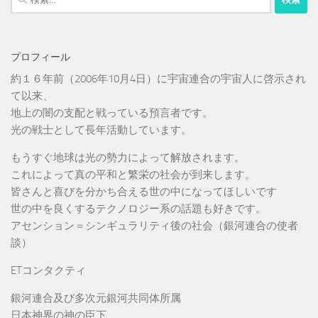
索:
プロフィール
約１６年前（2006年10月4日）に宇宙連合の宇宙人に啓示され
て以来、
地上の闇の支配と戦っている預言者です。
光の戦士として長年活動しています。
もうすぐ地球は光の勢力によって解放されます。
これによって真の平和と繁栄の社会が到来します。
皆さんと喜びを分かち合える世の中になってほしいです
世の中を良くするテクノロジー系の話題も好きです。
アセンション＝シンギュラリティ後の社会（銀河連合の使者
談）
ETコンタクティ
銀河連合及び多次元銀河共同体所属
日本神界の神の臣下