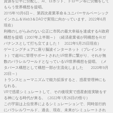
資源を公平に分配し、AI、ロボット、ドローン等に労働をして
もらう世界構想を提唱。
2015年10月6日～、第四次産業革命＆ユニバーサルベーシック
インカム＆Web3＆DAOで実現に向かっています。2022年6月
現在）
利権のしがらみのない公正に市民の最大幸福を達成するAI政府
構想を提唱（2007年上半期～）（経済産業省が同構想をAIガ
バナンスとして打ち立てました！ 2022年5月25日現在）
ゲーミングチェアに座り脳波インターネット（ブレインネッ
ト）で超AIに管理サポートされたVR世界に繋がり、それが無
数のパラレルワールドとなっているVR世界構想を提唱。（メ
タバース構想として構想一部が主流化しました 2020年9月
20日～）
トランスヒューマニズムで能力拡張すると、惑星管理神にも
なれる。
VRで惑星シミュレートして、その後現実で惑星創造実験をす
る神になる時代が来る。（2022年1月26日の悟り）
この宇宙は上位世界によるシミュレーションで、同時並行的
にパラレルワールド、過去、現在、未来がシミュレートされ