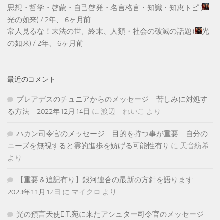
思想・哲学・啓蒙・自己啓発・名言格言・知識・知恵トピ
(
光の如来
) /
2年、 6ヶ月前
常人見るな！末法の世、終末、人類・社会の破滅の話題
(
光
の如来
) /
2年、 6ヶ月前
最近のコメント
プレアデスのチュニアからのメッセージ 苦しみに対処す
る方法 2022年12月14日
に
渡辺 れいこ
より
ハカン司令官のメッセージ 目的を持つ事が重要 自分の
ニーズを無視すると霊的進歩を妨げる可能性有り
に
天音紡希
より
【重要＆追記有り】銀河連合の最新の方針を語ります
2023年11月12日
に
マイクロ
より
光の預言天使E.T.宛に来たアシュター司令官のメッセージ