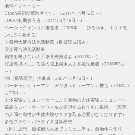
地球イノベーター
Qanon最初期拡散者です。（2017年11月12日～）
COBRA初期参入者（2014年8月16日～）
ベーシックインカム推進者（2003年～、ひろゆき、ホリエモ
ンにBIを教える）
医療用大麻合法化活動家（目標達成済み）
安楽死合法化活動家
動物を殺さない人工培養肉推進者（2011年～）
好適環境水による魚の陸上淡水人工養殖推進者（2018年3月
～）
AR（拡張現実）推進者（2007年2月18日～）
バーチャルヒューマン（デジタルヒューマン）推進（2018年3
月26日～）
人体実験シミュレーターによる薬物の人体実験シミュレート
構想をレイ・カーツワイルが提唱する数年前に提唱。（現実
の人間や動物が生体実験リスクを取る必要がなくなります）
多色プラウトパラダイス世界構想
（同じ思想、価値観の人達でコミュニティ、自治体を作り、